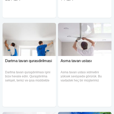
Tavanlar, həm müasir dizaynı, həm
məkanınızın görünüşünü tamamilə
də yüksək keyfiyyəti
dəyişəcək. Xidmətlərimiz - Alçıpan
Dartma tavan qurasdirilmasi
Asma tavan ustası
Dartma tavan quraşdırılması işini
Asma tavan ustası xidmətini
bizə həvalə edin. Quraşdırılma
yüksək səviyyədə görürük. Bu
səliqəli, təmiz və qısa müddətdə
vaxtadək heç bir müştərimiz
aparılır. Xidmət xüsusi təyinatlar
bizdən narazı qalmayıb. Əgər siz
keçmiş peşəkar montajçı
də asma tavan ustasi
tərəfindən aparılır. Dartma tavan
axtarırsınızsa, vaxt itirmədən
ustası axtarırsınızsa, vaxt
bizimlə əlaqə saxlayın. Dartma
tavanları