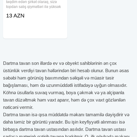
təqdim edən şirkət olaraq, sizə
topdan satış qiymətləri ilə yüksək
keyfiyyətli asma tavan xidmətini
13 AZN
təklif edirik. Asma tavanlar
interyerin estetikasını artırmaqla
yanaşı, səs və istilik
Dartma tavan son illərdə ev və obyekt sahiblərinin ən çox
üstünlük verdiyi tavan həllərindən biri hesab olunur. Bunun əsas
səbəbi həm görünüş baxımından səliqəli və müasir təsir
bağışlaması, həm də uzunmüddətli istifadəyə uyğun olmasıdır.
Köhnə üsullarla suvaq vurmaq, boya çəkmək və ya alçipanla
tavan düzəltmək həm vaxt aparır, həm də çox vaxt gözlənilən
nəticəni vermir.
Dartma tavan isə qısa müddətdə məkanı tamamilə dəyişdirir və
daha təmiz bir görüntü yaradır. Bu işin keyfiyyətli alınması isə
birbaşa dartma tavan ustasından asılıdır. Dartma tavan ustası
sadəcə materialı gətirib tavana bərkitmir. O, ilk növbədə məkanı