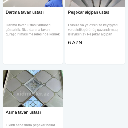
Dartma tavan ustası
Peşəkar alçipan ustası
Dartma tavan ustası xidmətini
Evinizə və ya ofisinizə keyfiyyətli
göstəririk. Sizə dartma tavan
və estetik görünüş qazandırmaq
quraşdırılması məsələsində kömək
istəyirsiniz? Peşəkar alçipan
etməyə hazırıq. Asma tavan ustası,
ustalarımız sizin üçün uyğun həll
6 AZN
şəkilli asma tavan ustası,
təqdim edir. Alçipan, asma tavan
otaqlarda dartma tavan xidməti,
və lambirin işlərinin yüksək
ofislərdə dartma tavan xidməti,
dəqiqliklə və keyfiyyətlə
Asma tavan ustası
Tikinti sahəsində peşəkar həllər