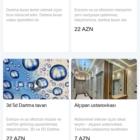
Dartma tavan temiri xidmeti üçün
Evinizin və ya ofisinizin interyerini
bizə müraciət edin. Dartma tavan
yeni səviyyəyə qaldırmaq
ustası qiymetleri ilə
istəyirsinizsə, dartma tavan əla
maraqlanırsınızsa, bilin ki, ən ucuz
fikirdir. Estetik görünüşü,
22 AZN
qiymət bizdədir. Zənginizdən qısa
dayanıqlılığı və praktik istifadəsi ilə
müddət keçdikdən sonra evinizə
bu sistemlər məkanınıza fərqlilik
gələrək dartma tavanla bağlı
qatır. Dartma
3d 5d Dartma tavan
Alçıpan ustanovkası
Evinizə və ya ofisinizə müasir və
Mükəmməl interyer üçün ideal
zərif bir görünüş qazandırmaq
seçim – alçıpan ustanovkası.
istəyirsinizsə, 3D və 5D Dartma
Təcrübəli ustalarımız tərəfindən
Tavanlar tam sizin üçündür! Bizim
yüksək dəqiqlik və keyfiyyətlə
22 AZN
7 AZN
təqdim etdiyimiz 3D və 5D Dartma
həyata keçirilən xidmətlərimiz