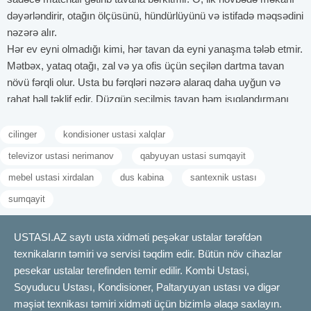
dəyərləndirir, otağın ölçüsünü, hündürlüyünü və istifadə məqsədini
nəzərə alır.
Hər ev eyni olmadığı kimi, hər tavan da eyni yanaşma tələb etmir.
Mətbəx, yataq otağı, zal və ya ofis üçün seçilən dartma tavan
növü fərqli olur. Usta bu fərqləri nəzərə alaraq daha uyğun və
rahat həll təklif edir. Düzgün seçilmiş tavan həm işıqlandırmanı
yaxşı göstərir, həm də otağı daha geniş və işıqlı hiss etdirir.
Bir çox insan dartma tavan işini asan hesab edir və bu səbəbdən
cilinger
kondisioner ustasi xalqlar
usta seçiminə ciddi yanaşmır. Amma təcrübəsiz və məsuliyyətsiz
televizor ustasi nerimanov
qabyuyan ustasi sumqayit
usta sonradan böyük problemlərə səbəb ola bilər. Tavanın
mebel ustasi xirdalan
dus kabina
santexnik ustası
sallanması, kənarların açılması, işıq yerlərinin düzgün
yerləşdirilməməsi kimi hallar çox vaxt məhz səhv icranın
sumqayit
nəticəsidir. Bu problemlər isə əlavə xərc və vaxt itkisi deməkdir.
Ona görə də əvvəldən düzgün usta seçmək hər zaman daha
USTASI.AZ saytı usta xidməti peşəkar ustalar tərəfdən
sərfəli olur.
texnikaların təmiri və servisi təqdim edir. Bütün növ cihazlar
Dartma tavan xidmətləri yalnız quraşdırma mərhələsi ilə bitmir.
pesekar ustalar terefinden temir edilir. Kombi Ustasi,
Ölçü götürülməsi, planlama, material seçimi, işıqlandırma
Soyuducu Ustası, Kondisioner, Paltaryuyan ustası və digər
yerlərinin müəyyən edilməsi və son yoxlama da bu prosesə
məşiət texnikası təmiri xidməti üçün bizimlə əlaqə saxlayın.