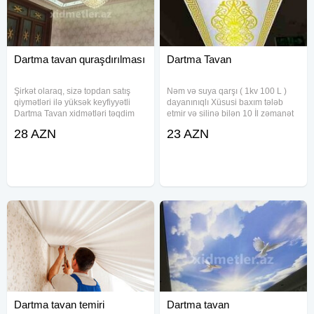
Dartma tavan quraşdırılması
Dartma Tavan
Şirkət olaraq, sizə topdan satış
Nəm və suya qarşı ( 1kv 100 L )
qiymətləri ilə yüksək keyfiyyətli
dayanınıqlı Xüsusi baxım tələb
Dartma Tavan xidmətləri təqdim
etmir və silinə bilən 10 İl zəmanət
edirik. Peşəkar ustalarımız
28 AZN
23 AZN
tərəfindən həyata keçirilən
quraşdırma işləri ilə məkanlarınıza
müasir və estetik bir görünüş
Dartma tavan temiri
Dartma tavan