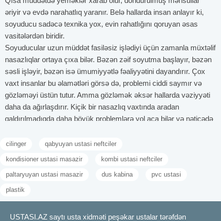
Qısa müddətdə yeməklər xarab olur, dondurulmuş məhsullar
əriyir və evdə narahatlıq yaranır. Belə hallarda insan anlayır ki,
soyuducu sadəcə texnika yox, evin rahatlığını qoruyan əsas
vasitələrdən biridir.
Soyuducular uzun müddət fasiləsiz işlədiyi üçün zamanla müxtəlif
nasazlıqlar ortaya çıxa bilər. Bəzən zəif soyutma başlayır, bəzən
səsli işləyir, bəzən isə ümumiyyətlə fəaliyyətini dayandırır. Çox
vaxt insanlar bu əlamətləri görsə də, problemi ciddi saymır və
gözləməyi üstün tutur. Amma gözləmək əksər hallarda vəziyyəti
daha da ağırlaşdırır. Kiçik bir nasazlıq vaxtında aradan
qaldırılmadıqda daha böyük problemlərə yol aça bilər və nəticədə
xərc də artır.
Soyuducu təmiri məhz bu cür halların qarşısını almaq üçün
cilinger
qabyuyan ustasi neftciler
vacibdir. Peşəkar yanaşma ilə aparılan təmir cihazın əvvəlki
kondisioner ustasi masazir
kombi ustasi neftciler
performansını bərpa edir və onun ömrünü uzadır. Əsas məsələ
paltaryuyan ustasi masazir
dus kabina
pvc ustasi
düzgün ustaya müraciət etməkdir. Təcrübəli usta problemi
kökündən tapır, müvəqqəti yox, davamlı həll təqdim edir. Bu da
plastik
istifadəçiyə həm rahatlıq, həm də etibarlılıq qazandırır.
Bu məqalədə soyuducu təmirinin nə olduğu, hansı hallarda ustaya
USTASI.AZ saytı usta xidməti peşəkar ustalar tərəfdən