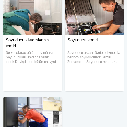
Soyuducu sistemlərinin
Soyuducu temiri
təmiri
Servis olaraq bütün növ müasir
Soyuducu ustası. Sərfəli qiymət ilə
Soyuduculari ünvanda təmir
hər növ soyuducuların təmiri.
edirik.Dəyişdirilən bütün ehtiyyat
Zəmanət ilə Soyuducu matorunu
hissələrinə yazili zəmanət
dəyişdirilməsi 15 il rəsmi servis
verilir.Xidmət Baki və Ətraf
təcrübəsi ilə xidmətinizdəyik.
qəsəbələrə aiddir.Təmir işləri
Təmir olunan bütün soyuduculara
ünvanda aparilir.Ödəniş nagd və
zəmanət verilir, və
köcürmə