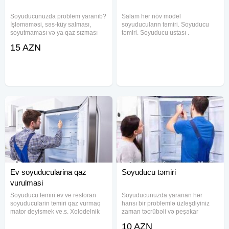
Soyuducunuzda problem yaranıb?
Salam her növ model
İşləməməsi, səs-küy salması,
soyuducuların təmiri. Soyuducu
soyutmaması və ya qaz sızması
təmiri. Soyuducu ustası .
kimi problemlərlə üzləşmisiniz?
Soyuducu temiri. Xoldenik ustası
15 AZN
Biz, istənilən marka və model
Xoldenik Master. Master xoldenik.
soyuducuların, paltaryuyan və
Təmiri soyuducu Temir soyuducu
qabyuyan maşınların peşəkar
Usda soyuducu Markasından asılı
təmirini
Ev soyuducularina qaz
Soyuducu təmiri
vurulmasi
Soyuducu temiri ev ve restoran
Soyuducunuzda yaranan hər
soyuducularin temiri qaz vurmaq
hansı bir problemlə üzləşdiyiniz
mator deyismek ve.s. Xolodelnik
zaman təcrübəli və peşəkar
soyuducu temiri Markasından asılı
mütəxəssislərimiz sizə kömək
10 AZN
olmayaraq bütün nofrost defrost
etmək üçün hazırdır.