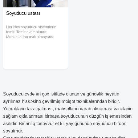
Soyuducu ustası
Her Nov soyuducu sistemlerin
temiri.Temir evde olunur.
Markasından asılı olmayaraq
bütün Soyuducuların təmiri. Uygun
qiymet 6 aydan 2 ile kimi resmi
zemanet Ucuz ve etibarli 7/24
operativ calishiriq ve
xidmetinizdeyik
Soyuducu evdə ən çox istifadə olunan və gündəlik həyatın
ayrılmaz hissəsinə çevrilmiş məişət texnikalarından biridir.
Yeməklərin təzə qalması, məhsulların xarab olmaması və ailənin
sağlam qidalanması birbaşa soyuducunun düzgün işləməsindən
asılıdır. Bir anlıq təsəvvür et ki, yay günündə soyuducu birdən
soyutmur.