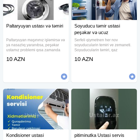
Paltaryuyan ustası və təmiri
Soyuducu təmir ustasi
peşəkar və ucuz
Paltaryuyan maşınınız işləmirsə və
Serfeli qiymetnen her nov
ya nasazlıq yaranıbsa, peşəkar
soyuducularin temiri ve zemaneti.
ustamız problemi qısa zamanda
Soyuducularin təmiri, qaz
həll etməyə hazırdır. Hər növ
vurulması, təmizlənməsi xidməti
10 AZN
10 AZN
paltaryuyan maşınların təmiri üzrə
bizde.Peşəkar ucuz zəmanətli
təcrübəli ustalarımız texniki
təmir edirik.Görülən hər işə
problemləri operativ və
zəmanət veririk.Şəhid ailelerinə
qazilere
Kondisioner ustasi
pitiminutka Ustasi servis