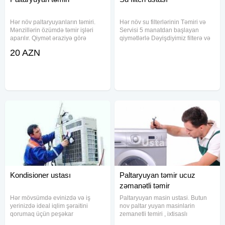
Hər növ paltaryuyanların təmiri.
Hər növ su filterlərinin Təmiri və
Mənzillərin özümdə təmir işləri
Servisi 5 manatdan başlayan
aparılır. Qiymət əraziyə görə
qiymətlərlə Dəyişdiyimiz filterə və
dəyişir.
gördüyümüz xidmətə zəmanət
20 AZN
verilir (yalniz bizdə) Whatsapp
7/24 aktivdir. 1 saat içində
professional ustalarimiz
Kondisioner ustası
Paltaryuyan təmir ucuz
zəmanətli təmir
Hər mövsümdə evinizdə və iş
Paltaryuyan masin ustasi. Butun
yerinizdə ideal iqlim şəraitini
nov paltar yuyan masinlarin
qorumaq üçün peşəkar
zemanetli temiri , ixtisaslı
kondisioner ustası xidmətinizdədir.
ustalar.Bakıda en ucuz təmir