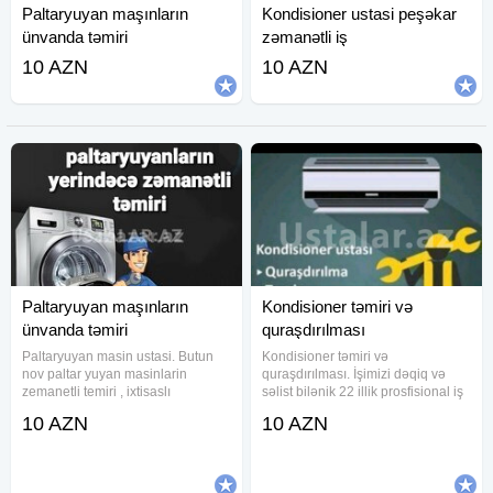
Paltaryuyan maşınların
Kondisioner ustasi peşəkar
ünvanda təmiri
zəmanətli iş
10 AZN
10 AZN
Paltaryuyan maşınların
Kondisioner təmiri və
ünvanda təmiri
quraşdırılması
Paltaryuyan masin ustasi. Butun
Kondisioner təmiri və
nov paltar yuyan masinlarin
quraşdırılması. İşimizi dəqiq və
zemanetli temiri , ixtisaslı
səlist bilənik 22 illik prosfisional iş
ustalar.Bakıda en ucuz təmir
stajımız var.
10 AZN
10 AZN
bizdədir.Bizimlə pulunuza qənaət
etmiş olarsınınız.Bizim ustalarımız
həftənin 7 günü, günün 24 Saatı