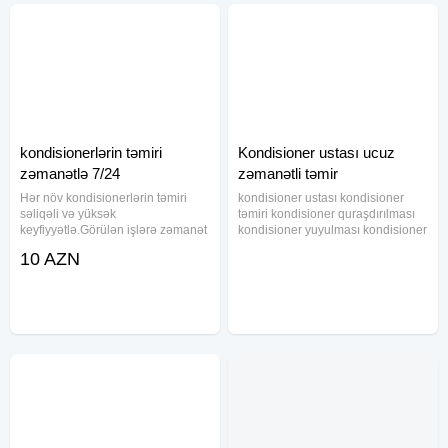
kondisionerlərin təmiri
Kondisioner ustası ucuz
zəmanətlə 7/24
zəmanətli təmir
Hər növ kondisionerlərin təmiri
kondisioner ustası kondisioner
səliqəli və yüksək
təmiri kondisioner quraşdırılması
keyfiyyətlə.Görülən işlərə zəmanət
kondisioner yuyulması kondisioner
verilir. Təcili usta xidməti.
qaz vurulması kondisioner montajı
10 AZN
Sabuncu, Zabrat, Mastaga,
kondisioner servisi ucuz
Ramani, Cileger, Buzovna,
kondisioner ustası təcrübəli
Mehemmedi.Digah, Bal axani,
kondisioner ustası zəmanətli
Pirasagi, Nardalan,