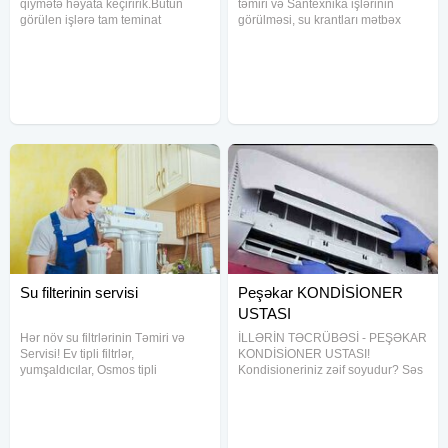
qiymətə həyata keçiririk.Bütün
təmiri və Santexnika işlərinin
görülen işlərə tam teminat
görülməsi, su krantları mətbəx
verilir+az vaxt serfeli qiymet
krantları və.s işlərin görulməsi
yüksek keyfiyyet.#Plata temiri,
Aristonlarin təmiri
#Kombi ustasi, #Kombi Kombi
quraşdırılması.Müştərilerin sifarişi
ustasi , kombi ustası , kombi təmiri
ile ünvana gəlib yaranan
Su filterinin servisi
Peşəkar KONDİSİONER
USTASI
Hər növ su filtrlərinin Təmiri və
İLLƏRİN TƏCRÜBƏSİ - PEŞƏKAR
Servisi! Ev tipli filtrlər,
KONDİSİONER USTASI!
yumşaldıcılar, Osmos tipli
Kondisioneriniz zəif soyudur? Səs
qurğuların təmiri üçün bizimlə
edir? Qoxu verir? Problemin həlli
əlaqə saxlayın. Kafe ve
bizdədir! Təmir Yuyulma (daxili və
restoranlar, həmçinin sənayə
çöl blok tam təmizləmə) Qaz
obyekləri üçün olan filtrlərin də
vurulması Quraşdırma və sökülmə