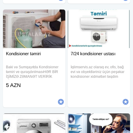
Kondisioner təmiri
7/24 kondisioner ustası
Baki və Sumqayıtda Kondisioner
İqlimservis.az olaraq ev, ofis, bağ
təmiri ve quraşdırılmasıHƏR BİR
evi və obyektləriniz üçün peşəkar
İŞİMİZƏ ZƏMANƏT VERİRİK
kondisioner xidmətləri təqdim
BİRBAŞA USTAYLA ƏLAQƏ
edirik. Kondisioner təmiri (bütün
5 AZN
SERVİSLƏRDƏN UCUZ QİYMƏT
növlər) Kondisioner quraşdırılması
DEYİLİR 15 İLLİK TƏCRÜBƏMİZ
(montaj) Kondisioner yerdəyişməsi
VAR PEŞƏKAR VƏ ZƏMANƏTLİ
Dərin yuyulma və
YERİNDƏ QURAŞDIRMA, TƏMİR