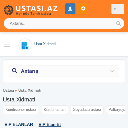
Usta Xidmeti
Axtarış
Ustasi
▸
Usta Xidmeti
Usta Xidməti
Kondisioner ustası
Kombi ustası
Soyuducu ustası
Paltaryuyan
ViP ELANLAR
ViP Elan Et