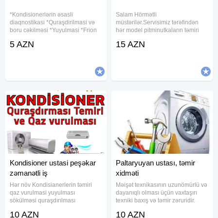
*Kondisionerlərin əsasli
Salam Hörmətli
diaqnostikasi *Quraşdirilmasi və
müstərilər.Servisimiz tərəfindən
boru cəkilməsi *Yuyulmasi *Frion
hər model pitminutkaların təmiri
(qaz)vurulmasi *Yerinin
həyata keçirilir: (Original POLŞA
5 AZN
15 AZN
dəyişdirilməsi *Boru xəttinin
istehsalı olan TERMET
çəkilməsi İşimizə zəmanət
'ORIGINAL) (almaniya istehsalı
veririk.Əminliklə müraciyət edə
olan BOSCH), ve yeni tipli( FANLI
TOKLA
Kondisioner ustasi peşəkar
Paltaryuyan ustası, təmir
zəmanətli iş
xidməti
Hər növ Kondisianerlerin təmiri
Məişət texnikasının uzunömürlü və
qaz vurulmasi yuyulması
dayanıqlı olması üçün vaxtaşırı
sökülməsi quraşdırılması
texniki baxış və təmir zəruridir.
Kondisianer qaz vurulmasi
Peşəkar paltaryuyan ustası olaraq,
10 AZN
10 AZN
Kondisioner yuyulması
istənilən marka və modeldə