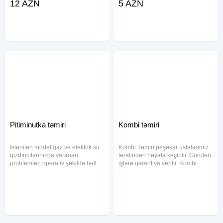
12 AZN
5 AZN
Təcrübəli ustalarımız hər növ
bizdədir.Xidmətlərimizin qiyməti 5
kondisionerlərin quraşdırılması,
Azn-dən başlayır.Bizimlə pulunuza
təmiri və texniki baxışını yüksək
qənaət etmiş olarsınınız.Bizim
Pitiminutka təmiri
Kombi təmiri
İstənilən model qaz və elektrik su
Kombi Təmiri peşəkar ustalarımız
qızdırıcılarınızda yaranan
tərəfindən həyata keçirilir. Görülən
problemləri operativ şəkildə həll
işlərə qarantiya verilir. Kombi
edirik. İllərin təcrübəsinə
Sistemi Esenjoru, isti Su xəttin
əsaslanan peşəkar xidmətimiz
Ərpin Dərman Aparatla
sayəsində su qızdırıcınızın ömrünü
Təmizlənməsi, Sistem Davlenie
uzadaraq, təhlükəsiz və
Düşməsinin Düzəlməsi, Fan