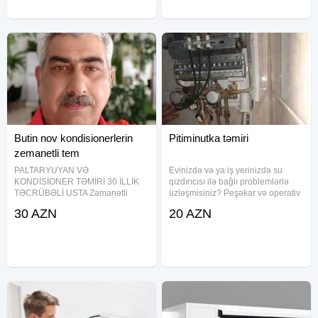
təmirini
İllərin
Butin nov kondisionerlerin
Pitiminutka təmiri
zemanetli tem
PALTARYUYAN VƏ
Evinizdə və ya iş yerinizdə su
KONDİSİONER TƏMİRİ 30 İLLİK
qızdırıcısı ilə bağlı problemlərlə
TƏCRÜBƏLİ USTA Zəmanətli
üzləşmisiniz? Peşəkar və operativ
təmir Səliqəli və dəqiq iş Nəzakətli
təmir xidməti ilə bu narahatlığa
30 AZN
20 AZN
və etibarlı davranış Orijinal ehtiyat
son qoyuruq. Təcrübəli santexnik
hissələri ilə iş Evdə və ofisdə təmir
ustalarımız Pitiminutka su
Ən mürəkkəb nasazlıqların
qızdırıcılarının təmirini