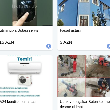
pitiminutka Ustasi servis
Fasad ustasi
15 AZN
3 AZN
7/24 kondisioner ustası
Ucuz və peşəkar Beton kesme
desme xidmət