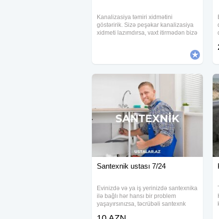
Kanalizasiya təmiri xidmətini
göstəririk. Sizə peşəkar kanalizasiya
xidmeti lazımdırsa, vaxt itirmədən bizə
müraciət edin. Kanalizasiya
təmizlənməsi kanalzasiya
temizlenmesi kanalizasiya acilmasi
kanalizasya tutulmasi
Santexnik ustası 7/24
Evinizdə və ya iş yerinizdə santexnika
ilə bağlı hər hansı bir problem
yaşayırsınızsa, təcrübəli santexnk
ustası sizə etibarlı və keyfiyyətli
10 AZN