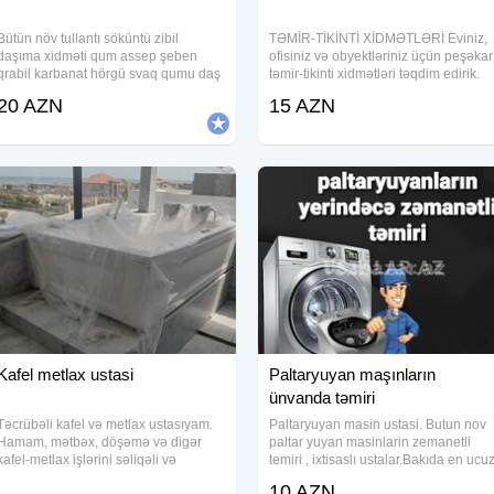
Bütün növ tullantı söküntü zibil
TƏMİR-TİKİNTİ XİDMƏTLƏRİ Eviniz,
daşıma xidməti qum assep şeben
ofisiniz və obyektləriniz üçün peşəkar
qrabil karbanat hörgü svaq qumu daş
təmir-tikinti xidmətləri təqdim edirik.
tozu satışı və
Xidmətlərimiz: Ev və mənzillərin tam
20 AZN
15 AZN
təmiri Kafel-metlax və laminat
döşənməsi Alçıpan və asma tavan
Kafel metlax ustasi
Paltaryuyan maşınların
ünvanda təmiri
Təcrübəli kafel və metlax ustasıyam.
Paltaryuyan masin ustasi. Butun nov
Hamam, mətbəx, döşəmə və digər
paltar yuyan masinlarin zemanetli
kafel-metlax işlərini səliqəli və
temiri , ixtisaslı ustalar.Bakıda en ucu
keyfiyyətli şəkildə yerinə yetirirəm.
təmir bizdədir.Bizimlə pulunuza
10 AZN