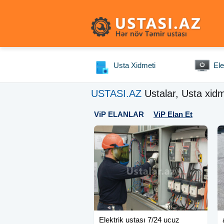
Usta Xidmeti
Ele
USTASI.AZ
Ustalar, Usta xidm
ViP ELANLAR
ViP Elan Et
Elektrik ustası 7/24 ucuz