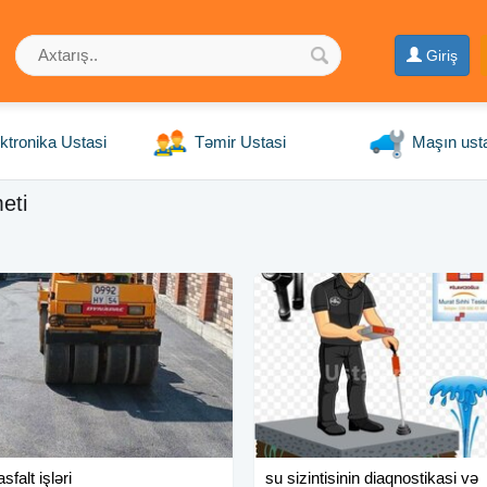
Giriş
ktronika Ustasi
Təmir Ustasi
Maşın ust
eti
asfalt işləri
su sizintisinin diaqnostikasi və