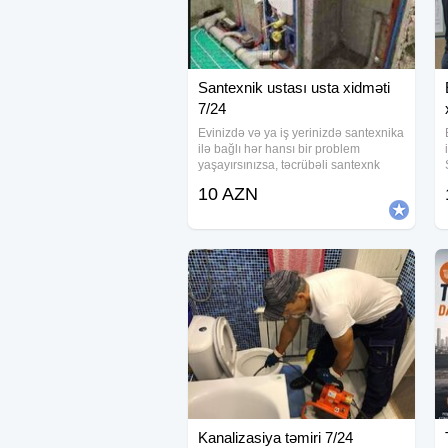
Santexnik ustası usta xidməti
7/24
Evinizdə və ya iş yerinizdə santexnika
ilə bağlı hər hansı bir problem
yaşayırsınızsa, təcrübəli santexnk
ustası sizə etibarlı və keyfiyyətli
10 AZN
xidmət təqdim edir. Xidmətlərimiz: -
Santexnik sistemləri quraşdırılması və
Kanalizasiya təmiri 7/24