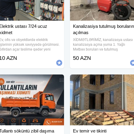
Elektrik ustası 7/24 ucuz
Kanalizasiya tutulmuş boruların
xidmet
açılmas
Ev, ofis və obyektlərdə elektrik
XİDMƏTLƏRİMİZ, kanalizasya ustası
işlərinin yüksək səviyyədə görülməsi.
kanalizasya açma yuma 1. Yağlı
Sıfırdan açar təslimə qədər yeni
Mətbəx boruları və tutulmuş
işlərin görülməsi. Elektrikdə yaranmış
kanalizasiya xətlərinin alman
10 AZN
50 AZN
nasazlıqların qısa zamanda aradan
avadanlığı vasitəsiylə açılması və
qaldırılması. Evlərin və Villaların
təmizlənməsi. Ev, Bağ, Villa, Ofis,
Restorant, Otel və Biznes
Tullantı söküntü zibil daşıma
Ev temir ve tikinti