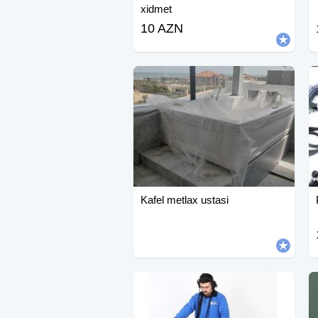
xidmet
10 AZN
Kafel metlax ustasi