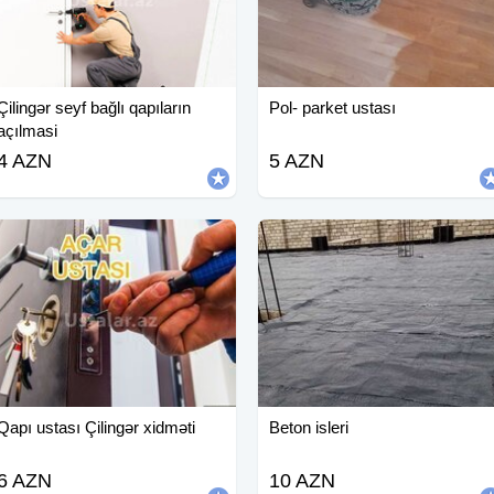
Çilingər seyf bağlı qapıların
Pol- parket ustası
açılmasi
4 AZN
5 AZN
Qapı ustası Çilingər xidməti
Beton isleri
6 AZN
10 AZN