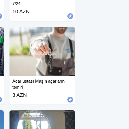
7/24
10 AZN
Acar ustası Maşın açarların
təmiri
3 AZN