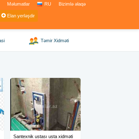
Məlumatlar
RU
Bizimlə əlaqə
Elan yerləşdir
asi
Təmir Xidməti
Santexnik ustası usta xidməti