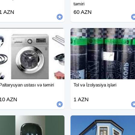
təmiri
1 AZN
60 AZN
Paltaryuyan ustası və təmiri
Tol və İzolyasiya işləri
10 AZN
1 AZN