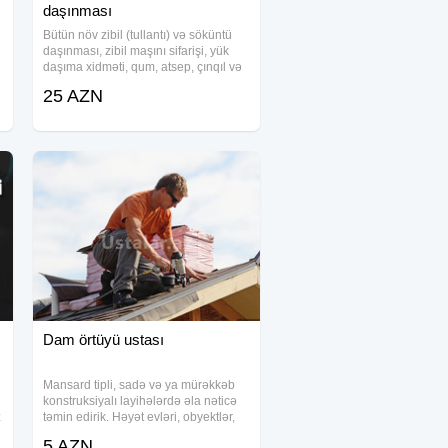
daşınması
Bütün növ zibil (tullantı) və söküntü
daşınması, zibil maşını sifarişi, yük
daşıma xidməti, qum, atsep, çınqıl və
karbonat (atval, daş qırıntısı) daş tozu
25 AZN
satışı və çatdırılması xidmətlərini
vaxtında və etibarlı
Dam örtüyü ustası
Mansard tipli, sadə və ya mürəkkəb
konstruksiyalı layihələrdə əla nəticə
z
təmin edirik. Həyət evləri, obyektlər,
çoxmərtəbəli binalar, qarajlar, darvaza
5 AZN