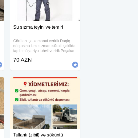
Su sızma teyini və təmiri
Görülən işə zəmanət veririk Dəqiq
nöqtəsinə kimi sızmanı sürətli şəkildə
tapıb müştəriyə təhvil veririk Peşəkar
və ən ucuz qiymətlə yalnız biz işləyirik
70 AZN
Bakı və Sumqayıtda sizma təyini Ən
son avadanlıqlar.
Tullantı (zibil) və söküntü