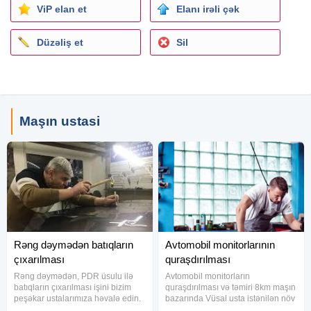
ViP elan et
Elanı irəli çək
Düzəliş et
Sil
Maşın ustasi
Rəng dəymədən batıqların
Avtomobil monitorlarının
çıxarılması
quraşdırılması
Rəng dəymədən, PDR üsulu ilə
Avtomobil monitorların
batıqların çıxarılması işini bizim
quraşdırılması və təmiri 8km maşın
peşəkar ustalarımıza həvalə edin.
bazarında Vüsal usta istənilən növ
Gələrkən 1 gün əvvəlcədən zəng
avtomobil audio və video