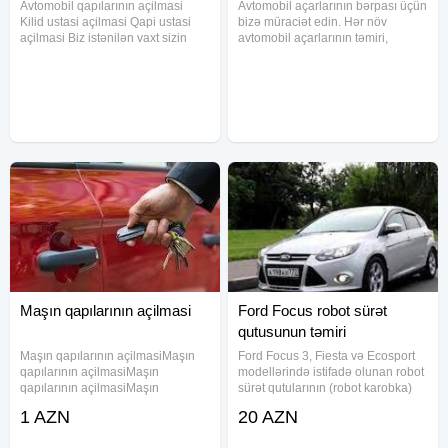
Avtomobil qapılarının açilmasi
Avtomobil açarlarının bərpası üçün
Kilid ustasi açilmasi Qapi ustasi
bizə müraciət edin. Hər növ
açilmasi Biz istənilən vaxt sizin
avtomobil açarlarının təmiri,
xidmətinizdəyik. Qapılara və açara
yenilənməsi və bərpası xidmətini
minumum ziyanla qapıların
göstəririk. İşimizə zəmanət veririk.
acılmasını təmin edirik.
Bu vaxtadək heç bir müştərini
Gördüyümüz işə qarantiya veririk
narazı yola salmamışıq
Maşın qapılarının açilmasi
Ford Focus robot sürət
qutusunun təmiri
Maşın qapılarının açilmasiMaşın
Ford Focus 3, Fiesta və Ecosport
qapılarının açilmasiMaşın
modellərində istifadə olunan robot
qapılarının açilmasiMaşın
sürət qutularının (robot karobka)
qapılarının açilmasiMaşın
təmiri peşəkar şəkildə həyata
1 AZN
20 AZN
qapılarının açilmasiMaşın
keçirilir. İlk mərhələdə diaqnostika
qapılarının açilmasiMaşın
aparılır, problemi dəqiq müəyyən