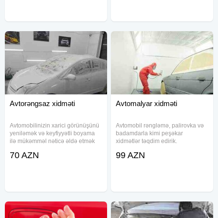
qapılarının açilmasiMaşın
etdikdən sonra
qapılarının açilmasiMaşın
Avtorəngsaz xidməti
Avtomalyar xidməti
Avtomobilinizin xarici görünüşünü
Avtomobil rəngləmə, palirovka və
yeniləmək və keyfiyyətli boyama
badamdarla kimi peşəkar
ilə mükəmməl nəticə əldə etmək
xidmətlər təqdim edirik.
istəyirsinizsə, biz sizə etibarlı və
Avtomobilinizin gözəlliyini və
70 AZN
99 AZN
peşəkar avtorəngsaz xidmətləri
davamlılığını qorumaq üçün
təklif edirik. Hər bir detalı cəmi 70
yüksək keyfiyyətli materiallar və
manata
müasir texnologiyalardan istifadə
edirik. Hər