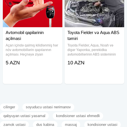
Avtomobil qapilarinin
Toyota Fielder və Aqua ABS
açilmasi
təmiri
Açarı içində qalmış kilidlənmiş hər
Toyota Fielder, Aqua, Noah və
növ avtomobillərin qapılarının
digər Yaponka, perekidka
açılması. Heçnəyə ziyan
avtomobillərinin ABS sisteminin
dəymədən səliqəli və keyfiyyətli iş
təmiri ilə bağlı etibarlı və keyfiyyətli
5 AZN
10 AZN
görülməsi.
xidmət təklif edirik. Avtomobilinizin
təhlükəsizliyi üçün ən vacib
sistemlərdən biri olan
cilinger
soyuducu ustasi nerimanov
qabyuyan ustasi yasamal
kondisioner ustasi ehmedli
zamok ustasi
dus kabina
massaj
kondisioner ustasi