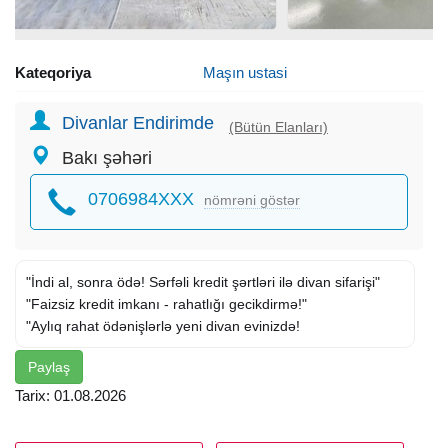
Kateqoriya
Maşın ustasi
Divanlar Endirimde
(Bütün Elanları)
Bakı şəhəri
0706984XXX
nömrəni göstər
"İndi al, sonra ödə! Sərfəli kredit şərtləri ilə divan sifarişi"
"Faizsiz kredit imkanı - rahatlığı gecikdirmə!"
"Aylıq rahat ödənişlərlə yeni divan evinizdə!
Paylaş
Tarix: 01.08.2026