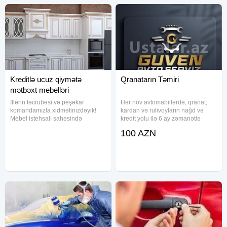
Kreditlə ucuz qiymətə
Qranatarın Təmiri
mətbəxt mebelləri
İllərin təcrübəsi və peşəkar
Hər növ avtomabillərdə, qranat,
komandamızla xidmətinizdəyik!
kardan və rulivoyların nağd və
Mebel istehsalı sahəsində
kredit yolu ilə 6 ay zəmanətlə
qazandığımız təcrübə və peşəkar
təmiri.
100 AZN
ustalarımızın dəqiqliyi sayəsində
hər layihəni yüksək səviyyədə
həyata keçiririk. Məqsədimiz yalnız