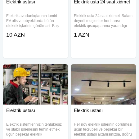
Elektrik ustası
Elektrik usta 24 saat xidmet
Elektrik avadanlıqlarının təmiri.
Elektrik usta 24 saat xidmet. Salam
EV.ofis və obyektlərdə bütün
deyerli muşteriler her hansı
elektrik işlərinin görülməsi. Baş
elektrik qısaqapanma yarandıgı
verən qısa qapanmaların tapılması
teqdirde elaqe saxlaya bilersiz 24
10 AZN
1 AZN
və s. 7/24 vatsapp da aktivdir.
saat Bundan elave sıfırdan evlere
elektrik xetleride çekirik Obyekt
növü: EvlərKafelər,
Elektrik ustası
Elektrik ustası
Elektrik sistemlərinizin təhlükəsiz
Hər növ elektrik işlərinin görülməsi
və stabil işləməsini təmin etmək
üçün təcrübəli və peşəkar bir
üçün peşəkar elektrik
elektrik ustası axtarırsınızsa, doğru