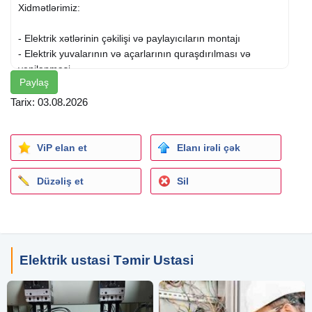
Xidmətlərimiz:
- Elektrik xətlərinin çəkilişi və paylayıcıların montajı
- Elektrik yuvalarının və açarlarının quraşdırılması və
yenilənməsi
Paylaş
- Led plafonların və lüsturların quraşdırılması
- Bütün növ elektrik işlərinin təhlükəsiz və etibarlı şəkildə
Tarix: 03.08.2026
yerinə yetirilməsi
Müasir avadanlıq və peşəkar yanaşma ilə görülən hər bir iş
ViP elan et
Elanı irəli çək
yüksək keyfiyyət və təhlükəsizlik standartlarına cavab verir.
Düzəliş et
Sil
Elektrik ustasi Təmir Ustasi