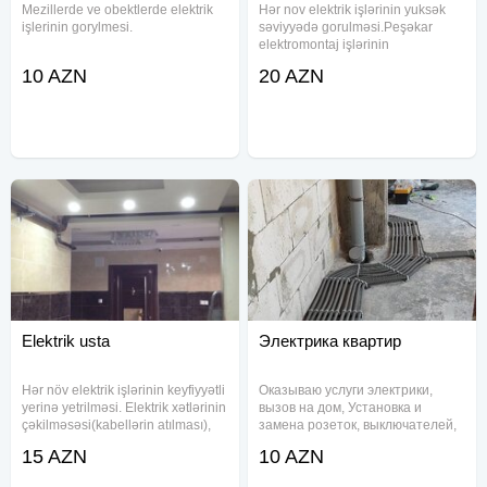
Mezillerde ve obektlerde elektrik
Hər nov elektrik işlərinin yuksək
işlerinin gorylmesi.
səviyyədə gorulməsi.Peşəkar
elektromontaj işlərinin
gorulməsi.Elektrik sistemlerin
10 AZN
20 AZN
çekilişi ve montaji.
Elektrik usta
Электрика квартир
Hər növ elektrik işlərinin keyfiyyətli
Оказываю услуги электрики,
yerinə yetrilməsi. Elektrik xətlərinin
вызов на дом, Установка и
çəkilməsəsi(kabellərin atılması),
замена розеток, выключателей,
elektrik şitlərinin və avtomatların
светильников, замена электро
15 AZN
10 AZN
yığılması və s. işlərin görülməsi.
проводки, монтаж и демонтаж
Lüsturların, spot və gizli
электротехники, подключение