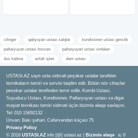
бытовой техники, установка
домофонов и
cilinger
qabyuyan ustasi xalqlar
kondisioner ustasi genclik
paltaryuyan ustasi hovsan
paltaryuyan ustasi xirdalan
dus kabina
asfalt işləri
dam ustası
USTASI.AZ saytı usta xidməti peşəkar ustalar tərəfdən
texnikaların təmiri və servisi təqdim edir. Bütün növ cihazlar
pesekar ustalar terefinden temir edilir. Kombi Ustasi,
Soyuducu Ustası, Kondisioner, Paltaryuyan ustası və digər
məşiət texnikası təmiri xidməti üçün bizimlə əlaqə saxlayın.
Tel: 010 15692132
Ünvan: Bakı şəhəri, Cəfərxəndan küçəsi 75
Privacy Policy
© 2016
USTASI.AZ
info [@] ustasi.az |
Bizimlə əlaqə
a: 0