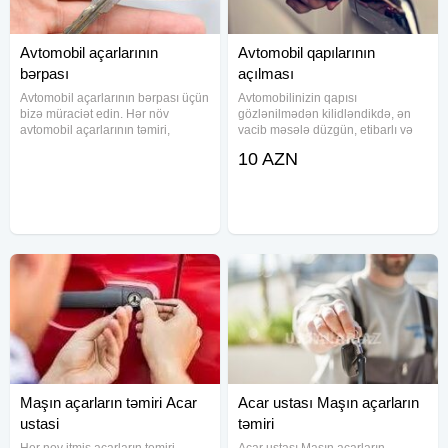
Avtomobil açarlarının
Avtomobil qapılarının
bərpası
açılması
Avtomobil açarlarının bərpası üçün
Avtomobilinizin qapısı
bizə müraciət edin. Hər növ
gözlənilmədən kilidləndikdə, ən
avtomobil açarlarının təmiri,
vacib məsələ düzgün, etibarlı və
yenilənməsi və bərpası xidmətini
zərərsiz açma üsuludur.
10 AZN
göstəririk. İşimizə zəmanət veririk.
Komandamız 7/24 fasiləsiz xidmət
Bu vaxtadək heç bir müştərini
göstərir və istənilən markalı
narazı yola salmamışıq
avtomobillərin qapılarını xüsusi
Maşın açarların təmiri Acar
Acar ustası Maşın açarların
ustasi
təmiri