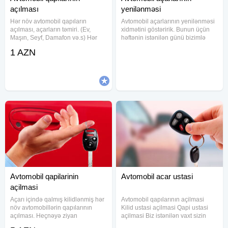
açılması
yenilənməsi
Hər növ avtomobil qapıların
Avtomobil açarlarının yenilənməsi
açılması, açarların təmiri. (Ev,
xidmətini göstəririk. Bunun üçün
Maşın, Seyf, Damafon və.s) Hər
həftənin istənilən günü bizimlə
növ zamokların və açarların təmiri.
əlaqə saxlaya bilərsiniz. Avtomobil
1 AZN
Maşın pultlarının hazırlanması və
açarlarının sıradan çıxması
təmiri. Açarların dublikart
xoşagəlməz hal deyil. Belə
olunması. Seyf qapılarının
məqamlarda mütləq peşəkar
Avtomobil qapilarinin
Avtomobil acar ustasi
açilmasi
Açarı içində qalmış kilidlənmiş hər
Avtomobil qapılarının açilmasi
növ avtomobillərin qapılarının
Kilid ustasi açilmasi Qapi ustasi
açılması. Heçnəyə ziyan
açilmasi Biz istənilən vaxt sizin
dəymədən səliqəli və keyfiyyətli iş
xidmətinizdəyik. Qapılara və açara