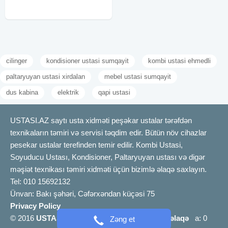
cilinger
kondisioner ustasi sumqayit
kombi ustasi ehmedli
paltaryuyan ustasi xirdalan
mebel ustasi sumqayit
dus kabina
elektrik
qapi ustasi
USTASI.AZ saytı usta xidməti peşəkar ustalar tərəfdən
texnikaların təmiri və servisi təqdim edir. Bütün növ cihazlar
pesekar ustalar terefinden temir edilir. Kombi Ustasi,
Soyuducu Ustası, Kondisioner, Paltaryuyan ustası və digər
məşiət texnikası təmiri xidməti üçün bizimlə əlaqə saxlayın.
Tel: 010 15692132
Ünvan: Bakı şəhəri, Cəfərxəndan küçəsi 75
Privacy Policy
© 2016
USTASI.AZ
info [@] ustasi.az |
Bizimlə əlaqə
a: 0
Zəng et