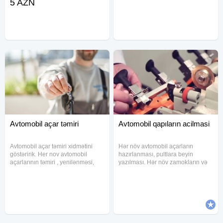
5 AZN
görülməsi.
minumum ziyanla qapıların
acılmasını təmin edirik.
Gördüyümüz işə qarantiya veririk
Avtomobil açar təmiri
Avtomobil qapıların acilmasi
Avtomobil açar təmiri xidmətini
Hər növ avtomobil açarların
göstəririk. Her nov avtomobil
hazırlanması, pultlara beyin
açarlarının təmiri , yenilənməsi,
yazılması. Hər növ zamokların və
bərpası. Malınıza heç bir zərər
açarların təmiri. Maşın pultlarının
vurmadan işimizi görürük.
hazırlanması və təmiri. Açarların
Gördüyümüz işə qarantiya veririk.
dublikart olunması. Avtomobil açar
İstədiyiniz saatda zəng edə
ustası axtarırsınızsa,