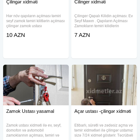
Çilingər xidməti
Cilinger xidməti
Hər növ qapıların açılması təmiri
Çilinger Qapalı Kilidin açılması. Ev
seyf zamok təmiri kilitlərin açılması
Seyf Mawın . Qapıların Açılması
çilingər zamok ustası
Zamokların temiri kilidlerin
zamokların təmiri ve yenilenmesi
10 AZN
7 AZN
yerinde operativ gece gunduz
xidmet gosteririk seyf ustasi acar
ustasi kilid
Zamok Ustası yasamal
Açar ustası -çilingər xidməti
Zamok ustası xidməti ilə ev, seyf,
Etibarlı, sürətli və zədəsiz açma və
domofon və avtomobil
təmir xidmətləri ilə çilingər ustamız
zamoklarının açılması, təmiri və
sizə 7/24 xidmət göstərir. Təcrübəli