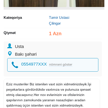
Kateqoriya
Təmir Ustasi
Çilingər
Qiymət
1 Azn
Usta
Bakı şəhəri
0554977XXX
nömrəni göstər
Eziz musteriler Biz istənilən vaxt sizin xidmətinizdəyik.İşi
peşəkarlara gördürdükdə vaxtınıza və pulunuza qənaət
etmiş olacaqsınız.Her nov evlərinizin və ofislərinizin
qapılarının zamokunda yaranan nasazlıqları aradan
qaldırmaq üçün istənilən vaxt sizin xidmətinizdəyik.