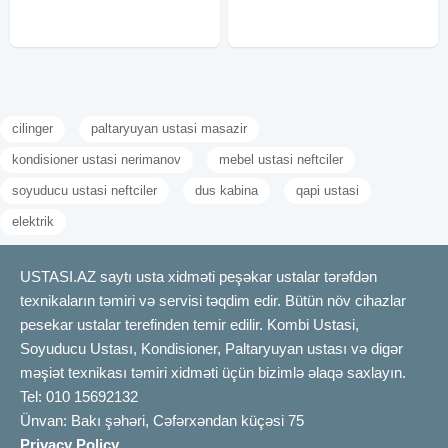
temir olunmasi, Qiymet
ustasi kilid
cilinger
paltaryuyan ustasi masazir
kondisioner ustasi nerimanov
mebel ustasi neftciler
soyuducu ustasi neftciler
dus kabina
qapi ustasi
elektrik
USTASI.AZ saytı usta xidməti peşəkar ustalar tərəfdən
texnikaların təmiri və servisi təqdim edir. Bütün növ cihazlar
pesekar ustalar terefinden temir edilir. Kombi Ustasi,
Soyuducu Ustası, Kondisioner, Paltaryuyan ustası və digər
məşiət texnikası təmiri xidməti üçün bizimlə əlaqə saxlayın.
Tel: 010 15692132
Ünvan: Bakı şəhəri, Cəfərxəndan küçəsi 75
Privacy Policy