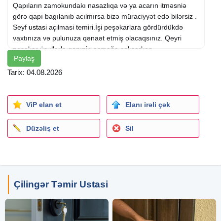
Qapıların zamokundakı nasazlıqa və ya acarın itməsniə
görə qapı bagılanıb acılmırsa bizə müraciyyət edə bilərsiz .
Seyf
ustasi
açilmasi temiri.İşi peşəkarlara gördürdükdə
vaxtınıza və pulunuza qənaət etmiş olacaqsınız. Qeyri
peşəkar üsullarla qapınin açmağa çalışarkən
Paylaş
zədələnməməsi gərəkən hissələr zədələnir və nəticədə bir
iş iki iş olmuş olur. Belə hallarla qarşılaşmamaq üçün bizə
Tarix: 04.08.2026
zəng edə bilersiz Qiymet sertidir. Qapiya hec bir zərər
vermədən.Qapilarin açilmasini həyata keciririk
Maksimum səliqəli ve operativ xidmət.Türk Qapıları, Çin
ViP elan et
Elanı irəli çək
qapıları və Avtomobil qapılarının aparatla açılması. Seyf
ustasi açilmasi temiri.
Düzəliş et
Sil
Çilingər Təmir Ustasi