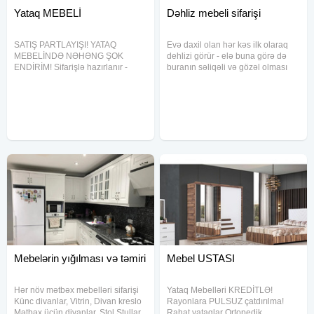
Yataq MEBELİ
Dəhliz mebeli sifarişi
SATIŞ PARTLAYIŞI! YATAQ
Evə daxil olan hər kəs ilk olaraq
MEBELİNDƏ NƏHƏNG ŞOK
dehlizi görür - elə buna görə də
ENDİRİM! Sifarişlə hazırlanır -
buranın səliqəli və gözəl olması
kreditlə rahat ödə! Keyfiyyətli və
vacibdir. Biz sizə məhz evinizin
möhkəm mebellər, sərfəli
ölçüsünə uyğun, rahat və
qiymətlərlə! Bu gün sifariş ver -
funksional dehliz mebeli
kampaniya bitməmiş yararlan!
hazırlayırıq. Rəng seçimi, dizayn
Mebelərin yığılması və təmiri
Mebel USTASI
Hər növ mətbəx mebelləri sifarişi
Yataq Mebelləri KREDİTLƏ!
Künc divanlar, Vitrin, Divan kreslo
Rayonlara PULSUZ çatdırılma!
Mətbəx üçün divanlar, Stol Stullar
Rahat yataqlar Ortopedik