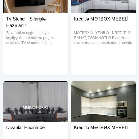
Tv Stend – Sifarişlə
Kreditlə MƏTBƏX MEBELİ
Hazırlanır
Zövqünüzə uyğun dizayn,
MƏTBƏXİNİ YENİLƏ - KREDİTLƏ,
keyfiyyətli material və peşəkar
RAHAT, ZƏMANƏTLƏ Evinizin ən
ustalıqla TV stendlər sifarişlə
vacib hissəsini peşəkarlara həvalə
hazırlanır. Evinizə müasir görünüş
edin. Biz sizə təqdim edirik:
qatın!
Kreditlə sifariş imkanı
Uzunmüddətli və rahat ödəniş
planı Rayonlara tamamilə pulsuz
Divanlar Endirimde
Kreditlə MƏTBƏX MEBELİ