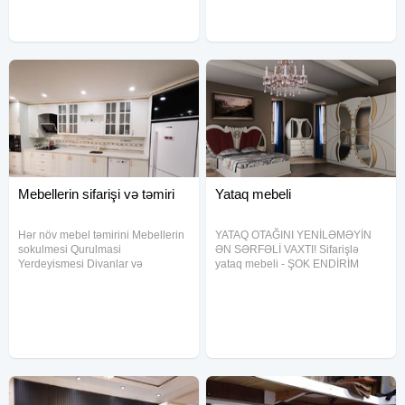
mebel. Ölçü, rəng və
Mebellerin sifarişi və təmiri
Yataq mebeli
Hər növ mebel təmirini Mebellerin
YATAQ OTAĞINI YENİLƏMƏYİN
sokulmesi Qurulmasi
ƏN SƏRFƏLİ VAXTI! Sifarişlə
Yerdeyismesi Divanlar və
yataq mebeli - ŞOK ENDİRİM
kreslolarin uzlenmesi Evdən evə
başladı! Müasir və klassik
sökülüb yenidən yıgılması ve
modellər, keyfiyyətli materiallar!
xarab olan mebellərin temir
Kredit var İstədiyin dizayn Münasib
olunmasi. Ve qeyd edek ki digər
qiymət İndi sifariş ver, fürsəti
mebelləre aid hər