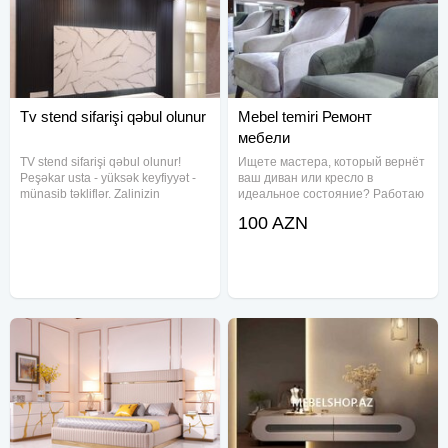
Tv stend sifarişi qəbul olunur
Mebel temiri Ремонт
мебели
TV stend sifarişi qəbul olunur!
Ищете мастера, который вернёт
Peşəkar usta - yüksək keyfiyyət -
ваш диван или кресло в
münasib təkliflər. Zalinizin
идеальное состояние? Работаю
ölçüsünə uyğun dizayn +
более 24 лет, и за это время
100 AZN
quraşdırma daxil Sifariş üçün
восстановил сотни диванов,
əlaqə saxlayın.
кресел и стульев — от простых
до самых сложных. Почему
выбирают меня Работаю