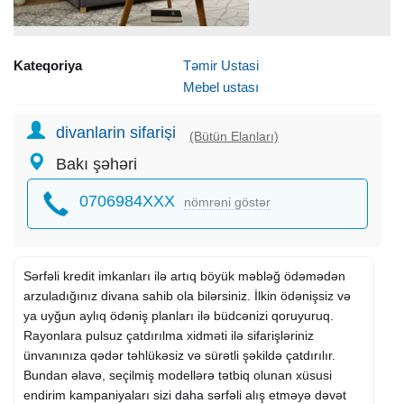
Kateqoriya
Təmir Ustasi
Mebel ustası
divanlarin sifarişi
(Bütün Elanları)
Bakı şəhəri
0706984XXX
nömrəni göstər
Sərfəli kredit imkanları ilə artıq böyük məbləğ ödəmədən
arzuladığınız divana sahib ola bilərsiniz. İlkin ödənişsiz və
ya uyğun aylıq ödəniş planları ilə büdcənizi qoruyuruq.
Rayonlara pulsuz çatdırılma xidməti ilə sifarişləriniz
ünvanınıza qədər təhlükəsiz və sürətli şəkildə çatdırılır.
Bundan əlavə, seçilmiş modellərə tətbiq olunan xüsusi
endirim kampaniyaları sizi daha sərfəli alış etməyə dəvət