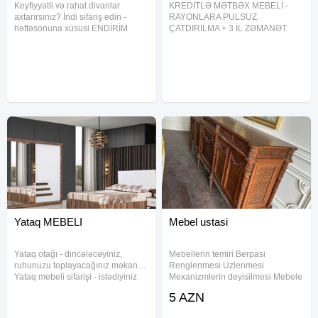
Keyfiyyətli və rahat divanlar
KREDİTLƏ MƏTBƏX MEBELİ -
axtarırsınız? İndi sifariş edin -
RAYONLARA PULSUZ
həftəsonuna xüsusi ENDİRİM
ÇATDIRILMA + 3 İL ZƏMANƏT
fürsətini qaçırmayın! Müasir dizayn
Artıq xəyal etdiyin mətbəx üçün
Yüksək keyfiyyət Çatdırılma TAM
böyük məbləğ toplamağa ehtiyac
PULSUZ Evinizə komfort qatmağın
yoxdur! İndi kreditlə mətbəx mebeli
ən doğru vaxtıdır. Elə indi
sifariş et, rahat şəkildə ödə və
evini yenilə! İlkin
Yataq MEBELI
Mebel ustasi
Yataq otağı - dincələcəyiniz,
Mebellerin temiri Berpasi
ruhunuzu toplayacağınız məkan…
Renglenmesi Uzlenmesi
Yataq mebeli sifarişi - istədiyiniz
Mexanizmlerin deyisilmesi Mebele
ölçü və dizaynda! Rahat yuxu -
aid her bir is
5 AZN
zövqlü yataq otağından başlayır.
Keyfiyyətli material - uzunömürlü