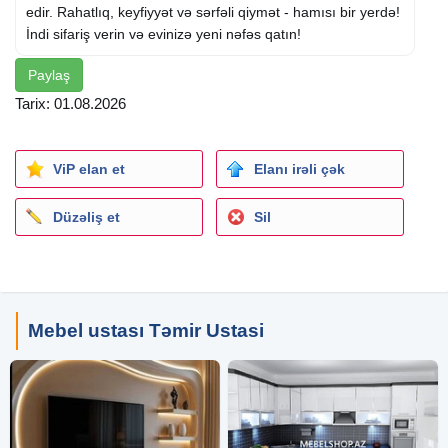
edir. Rahatlıq, keyfiyyət və sərfəli qiymət - hamısı bir yerdə!
İndi sifariş verin və evinizə yeni nəfəs qatın!
Paylaş
Tarix: 01.08.2026
ViP elan et
Elanı irəli çək
Düzəliş et
Sil
Mebel ustası Təmir Ustasi