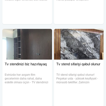
Skaf Kupe, Taxt, Dehliz mebelleri,
matrasslar Dolab, komod,
Usaq otagi ucun mebeller
tumbalar Yataq otağı dəstləri
Televizor atlıqları ve s Qiymətlər
Zaminsiz Kreditsiz Ünvanına
münasib
qədər çatdırılma pulsuz!
#yataqmebeli #yataqotagi #mebel
Tv stendinizi biz hazırlayaq
Tv stend sifarişi qəbul olunur
Evinizdə hər axşam film
TV stend sifarişi qəbul olunur!
gecələrinin daha rahat, daha
Peşəkar usta - yüksək keyfiyyət -
estetik olması üçün - TV stendinizi
münasib təkliflər. Zalinizin
biz hazırlayaq Sizin seçim - bizim
ölçüsünə uyğun dizayn +
iş
quraşdırma daxil Sifariş üçün
əlaqə saxlayın.