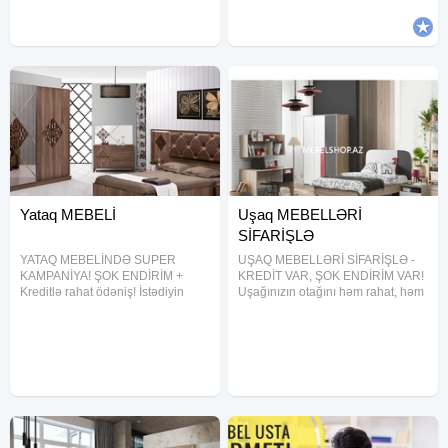
Unvani Mətbəx mebellərin
Yataq MEBELİ
Uşaq MEBELLƏRİ
SİFARİŞLƏ
YATAQ MEBELİNDƏ SUPER
UŞAQ MEBELLƏRİ SİFARİŞLƏ -
KAMPANİYA! ŞOK ENDİRİM +
KREDİT VAR, ŞOK ENDİRİM VAR!
Kreditlə rahat ödəniş! İstədiyin
Uşağınızın otağını həm rahat, həm
model sifarişlə hazırlanır! Münasib
də təhlükəsiz etmək istəyirsiniz?
qiymət Keyfiyyətli material Sürətli
Təcrübəli və peşəkar komandamız
quraşdırma Bu fürsət uzun
illərin ustalıq təcrübəsi ilə istənilən
çəkməyəcək!
dizaynda uşaq