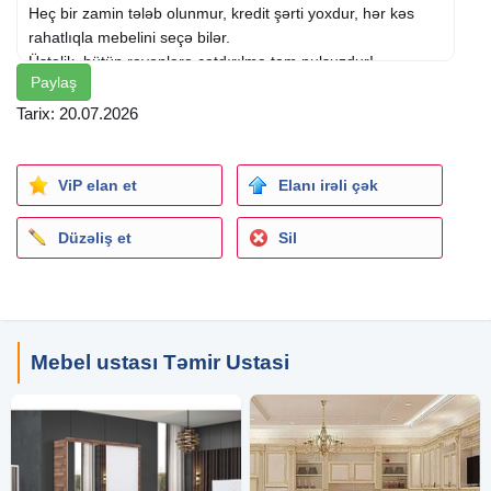
Heç bir zamin tələb olunmur, kredit şərti yoxdur, hər kəs
rahatlıqla mebelini seçə bilər.
Üstəlik, bütün rayonlara çatdırılma tam pulsuzdur!
Paylaş
Mövcud mebellər:
Tarix: 20.07.2026
Yataq otağı dəstləri
Qonaq otağı dəstləri
Uşaq otağı mebelləri
ViP elan et
Elanı irəli çək
Divan və kreslolar
Künc divanlar
Düzəliş et
Sil
Tv stendlər (TV altlığı)
Stollar və stullar
Mətbəx mebelləri
Dolablar
Şkaf-kupe
Mebel ustası Təmir Ustasi
Açılan yataqlı divanlar
Matrasslar (ortopedik)
Tumba, komod, güzgülü şkaflar
Ofis mebelləri
Jurnal və kofe masaları