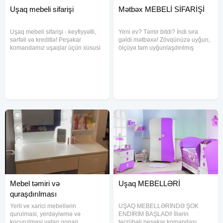
Uşaq mebeli sifarişi
Mətbəx MEBELİ SİFARİŞİ
Uşaq mebeli sifarişi - keyfiyyətli,
Yeni ev? Təmir bitdi? İndi sıra
sərfəli və kreditlə! Peşəkar
gəldi mətbəxə! Zövqünüzə uyğun,
komandamız uşaqlar üçün xüsusi
ölçüyə tam uyğunlaşdırılmış
hazırlanmış mebellərlə otaqlara
mətbəx mebellərini sifarişlə və
həm rahatlıq, həm də gözəllik qatır.
endirimli qiymətlərlə hazırlayırıq.
Müasir texnologiya və keyfiyyətli
Müasir və klassik modellər
materiallardan
Keyfiyyətli MDF və laminat
Mebel təmiri və
Uşaq MEBELLƏRİ
quraşdırılması
Yerli ve xarici mebellərin
UŞAQ MEBELLƏRİNDƏ ŞOK
qurulmasi, yerdəyiwmə və
ENDİRİM BAŞLADI! İllərin
kocurulməsi.yataq qonaq
təcrübəli peşəkar komandası