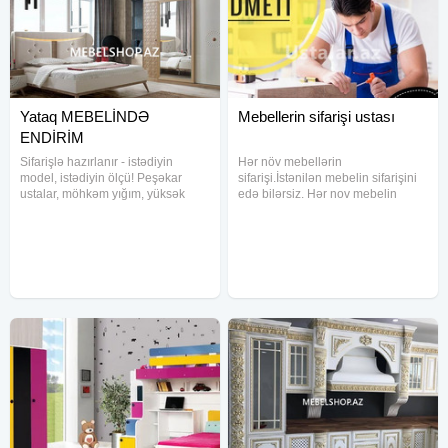
Yataq MEBELİNDƏ
Mebellerin sifarişi ustası
ENDİRİM
Sifarişlə hazırlanır - istədiyin
Hər növ mebellərin
model, istədiyin ölçü! Peşəkar
sifarişi.İstənilən mebelin sifarişini
ustalar, möhkəm yığım, yüksək
edə bilərsiz. Hər nov mebelin
keyfiyyət! Kreditlə rahat ödəniş
temiri munkundu Tv stentlərin
Münasib qiymət Sürətli təhvil
hazırlanması Mebellərin sökulməsi
Kampaniya bitməmiş sifariş et!
qurulmasi ve təmiri Mebellərin
evdən evə daşinmasi var Maşin
fəhlə