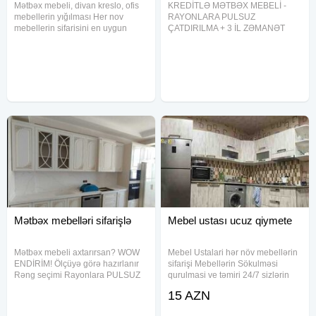
Mətbəx mebeli, divan kreslo, ofis
KREDİTLƏ MƏTBƏX MEBELİ -
#pulsuzcatdirilma #zaminsizkredit
mebellerin yığılması Her nov
RAYONLARA PULSUZ
#mebelaksiya #azerbaycanmebel #herkesucunmebel
mebellerin sifarisini en uygun
ÇATDIRILMA + 3 İL ZƏMANƏT
qiymetlerle bize etibar ede
Artıq xəyal etdiyin mətbəx üçün
#serfeli #mebelendirim#ucuzmebellər #kreditlamebel
bilersiniz. Kohne mebellerin
böyük məbləğ toplamağa ehtiyac
#pulsuzcatdirilma #zaminsizkredit
qapilarini. Deyismesi elece de
yoxdur! İndi kreditlə mətbəx mebeli
xarab olan hisselerini deyismesi
sifariş et, rahat şəkildə ödə və
#mebelaksiya #azerbaycanmebel #herkesucunmebel
ve
evini yenilə! İlkin
#serfeli #mebelendirim
Mətbəx mebelləri sifarişlə
Mebel ustası ucuz qiymete
Mətbəx mebeli axtarırsan? WOW
Mebel Ustalari hər növ mebellərin
ENDİRİM! Ölçüyə görə hazırlanır
sifarişi Mebellərin Sökulməsi
Rəng seçimi Rayonlara PULSUZ
qurulmasi ve təmiri 24/7 sizlərin
çatdırılma Bize yaz, qiyməti
xidmətindəyik Mebellərin evdən
15 AZN
ÖYRƏN!
evə daşinmasi var Maşin fəhlə
xidməti var Keyfiyetli işin Tek