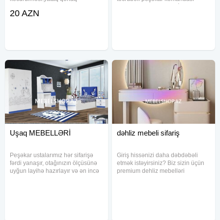
dəstlərinin evlərdə montajı.
Sifarişlə xüsusi dizayn İlkin
20 AZN
Həmcinin də köhnə mebellərin
ödənişsiz kredit imkanı Rayonlara
ristavratsiyası. Metro N.
çatdırılma mümkündür Bu fürsəti
Nərimanov, Gənclik, 28 may,
qaçırmayın - uşaq otağını
Azadlıq, Dərnəgül, Nəsimi. 7 ci
yeniləməyin tam
Uşaq MEBELLƏRİ
dəhliz mebeli sifariş
Peşəkar ustalarımız hər sifarişə
Giriş hissənizi daha dəbdəbəli
fərdi yanaşır, otağınızın ölçüsünə
etmək istəyirsiniz? Biz sizin üçün
uyğun layihə hazırlayır və ən incə
premium dehliz mebelləri
detallara qədər keyfiyyətə nəzarət
hazırlayırıq - minimalist xəttlər,
edir. Məqsədimiz uşaqlar üçün
yüksək keyfiyyətli materiallar və
həm rahat, həm funksional, həm
funksional dizayn. Evinizə özəl
də estetik bir mühit
hazırlanmış mebel, səliqəli