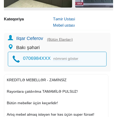
Kateqoriya
Təmir Ustasi
Mebel ustası
Ilqar Ceferov
(Bütün Elanları)
Bakı şəhəri
0706984XXX
nömrəni göstər
KREDİTLƏ MEBELLƏR - ZAMİNSİZ
Rayonlara çatdırılma TAMAMİLƏ PULSUZ!
Bütün mebellər üçün keçərlidir!
Artıq mebel almaq istəyən hər kəs üçün super fürsət!