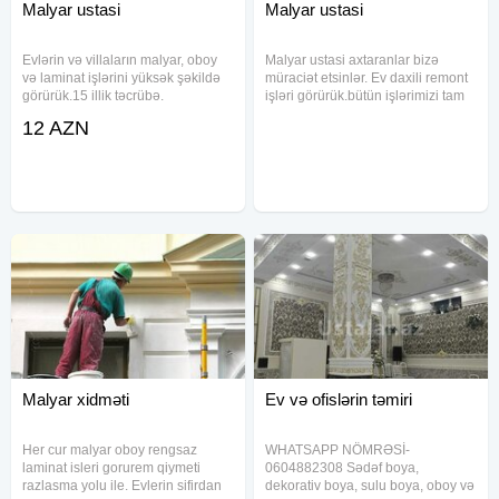
Malyar ustasi
Malyar ustasi
Evlərin və villaların malyar, oboy
Malyar ustasi axtaranlar bizə
və laminat işlərini yüksək şəkildə
müraciət etsinlər. Ev daxili remont
görürük.15 illik təcrübə.
işləri görürük.bütün işlərimizi tam
ideal şəkildə və peşəkarlıqla
12 AZN
görüb təhvil veririk Şpakiovka
Paduqa Oboy Emulsiya Lepka
Ağdağ
Malyar xidməti
Ev və ofislərin təmiri
Her cur malyar oboy rengsaz
WHATSAPP NÖMRƏSİ-
laminat isleri gorurem qiymeti
0604882308 Sədəf boya,
razlasma yolu ile. Evlerin sifirdan
dekorativ boya, sulu boya, oboy və