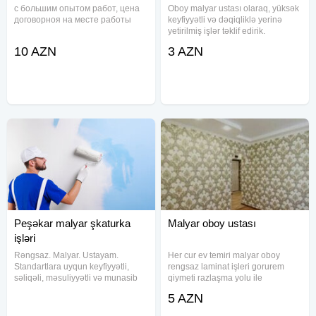
с большим опытом работ, цена
Oboy malyar ustası olaraq, yüksək
договорноя на месте работы
keyfiyyətli və dəqiqliklə yerinə
yetirilmiş işlər təklif edirik.
Mənzillərinizi, ofislərinizi və digər
10 AZN
3 AZN
obyektlərinizi estetik və
gözoxşayan formada yeniləmək
üçün xidmətinizdəyik
Peşəkar malyar şkaturka
Malyar oboy ustası
işləri
Rəngsaz. Malyar. Ustayam.
Her cur ev temiri malyar oboy
Standartlara uyqun keyfiyyətli,
rengsaz laminat işleri gorurem
səliqəli, məsuliyyətli və munasib
qiymeti razlaşma yolu ile
qiymətə rəngsaz malyar işləri
5 AZN
görürəm.USTAYAM. Bütün işin
hamısını əvvəldən axiradək özüm