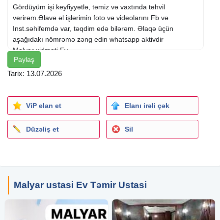
Gördüyüm işi keyfiyyətlə, təmiz və vaxtında təhvil
verirəm.Əlavə əl işlərimin foto və videolarını Fb və
Inst.səhifemdə var, təqdim edə bilərəm. Əlaqə üçün
aşağıdakı nömrəmə zəng edin whatsapp aktivdir
Malyar xidməti Ev
Paylaş
Rəngsaz xidməti Ev
Rəngsaz usta
Tarix: 13.07.2026
ViP elan et
Elanı irəli çək
Düzəliş et
Sil
Malyar ustasi Ev Təmir Ustasi