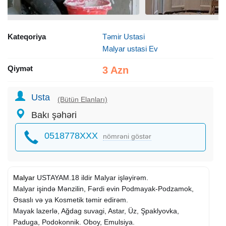
Kateqoriya
Təmir Ustasi
Malyar ustasi Ev
Qiymət
3 Azn
Usta
(Bütün Elanları)
Bakı şəhəri
0518778XXX
nömrəni göstər
Malyar
USTAYAM.18 ildir Malyar işləyirəm.
Malyar işində Mənzilin, Fərdi evin Podmayak-Podzamok,
Əsaslı və ya Kosmetik təmir edirəm.
Mayak lazerlə, Ağdag suvagi, Astar, Üz, Şpaklyovka,
Paduga, Podokonnik. Oboy, Emulsiya.