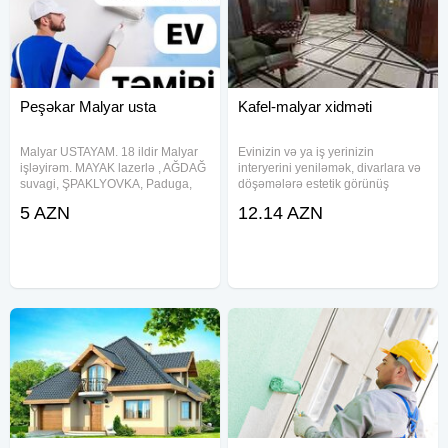
Peşəkar Malyar usta
Kafel-malyar xidməti
Malyar USTAYAM. 18 ildir Malyar
Evinizin və ya iş yerinizin
işləyirəm. MAYAK lazerlə , AĞDAĞ
interyerini yeniləmək, divarlara və
suvagi, ŞPAKLYOVKA, Paduga,
döşəmələrə estetik görünüş
Aboy, Emulsiya.Malyar işinin
qazandırmaq istəyirsinizsə,
5 AZN
12.14 AZN
PODMAYAK-PODZAMOK və ya
təcrübəli kafel-malyar ustası
KOSMETİK təmiri.Köhnə
xidmətlərimizdən yararlanın.
mənzil.Fərdi ev və ya Novostroyka
Peşəkar ustalarımız yüksək
fərg etmə
keyfiyyətli