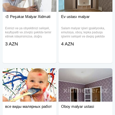
🎨 Peşəkar Malyar Xidməti
Ev ustası malyar
Evinizi və ya obyektinizi səliqəli,
Salam malyar işləri şpaklyovka,
keyfiyyətli və zövqlü şəkildə təmir
emulsiya, oboy, lepka paduqa
etmək istəyirsinizsə, doğru
işlərini səliqəli və dəqiq şəkildə
ünvandasınız. Divar və tavanın
təhvil verirəm.
3 AZN
4 AZN
ideal hamarlanması Paduqa işləri
Alçıpan konstruksiyaları və montajı
Divar
все виды малярных работ
Oboy malyar ustasi