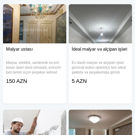
Malyar ustası
İdeal malyar və alçipan işləri
Malyar, elektrik, santexnik və pol-
Ev daxili malyar və alçipan işləri
tavan işləri daxil olmaqla, evinizin
görürük.bütün işlərimizi tam ideal
tam təmiri üçün peşəkar xidmət
şəkildə və peşəkarlıqla görüb
təklif edirik. Təcrübəli ustalarımız
təhvil veririk.əlaqə üçün aşağıdakı
150 AZN
5 AZN
yüksək keyfiyyət və dəqiqliklə
nömrəyə zəng edə bilərsiz.vp
işləyərək, hər detalı mükəmməl
şəkildə yerinə