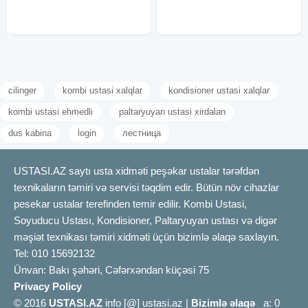
işləyirəm. MAYAKLARIN Lazerlə
cilinger
kombi ustasi xalqlar
kondisioner ustasi xalqlar
kombi ustasi ehmedli
paltaryuyan ustasi xirdalan
dus kabina
login
лестница
USTASI.AZ saytı usta xidməti peşəkar ustalar tərəfdən
texnikaların təmiri və servisi təqdim edir. Bütün növ cihazlar
pesekar ustalar terefinden temir edilir. Kombi Ustasi,
Soyuducu Ustası, Kondisioner, Paltaryuyan ustası və digər
məşiət texnikası təmiri xidməti üçün bizimlə əlaqə saxlayın.
Tel: 010 15692132
Ünvan: Bakı şəhəri, Cəfərxəndan küçəsi 75
Privacy Policy
© 2016
USTASI.AZ
info [@] ustasi.az |
Bizimlə əlaqə
a: 0