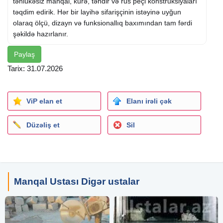
təhlükəsiz manqal, kürə, təndir və rus peçi konstruksiyaları
təqdim edirik. Hər bir layihə sifarişçinin istəyinə uyğun
olaraq ölçü, dizayn və funksionallıq baxımından tam fərdi
şəkildə hazırlanır.
Paylaş
Peşəkar ustalarımız illərin təcrübəsinə əsaslanaraq həm
ənənəvi, həm də müasir üslubda peç və manqal
Tarix: 31.07.2026
sistemlərinin qurulmasını həyata keçirir. İş prosesində
dəqiqlik, səliqə və texniki standartlara uyğunluq hər zaman
ön planda saxlanılır. Sürətli icra müddəti, dayanıqlı material
ViP elan et
Elanı irəli çək
seçimi və hər iş üçün verilən zəmanət gördüyünüz xidmətə
tam etibar etməyiniz üçün ideal şərait yaradır.
Düzəliş et
Sil
Manqal Ustası Digər ustalar