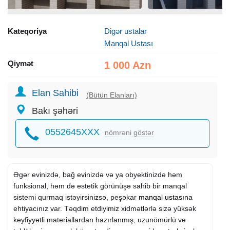
Kateqoriya
Digər ustalar
Manqal Ustası
Qiymət
1 000 Azn
Elan Sahibi
(Bütün Elanları)
Bakı şəhəri
0552645XXX
nömrəni göstər
Əgər evinizdə, bağ evinizdə və ya obyektinizdə həm
funksional, həm də estetik görünüşə sahib bir manqal
sistemi qurmaq istəyirsinizsə, peşəkar
manqal ustasına
ehtiyacınız var. Təqdim etdiyimiz xidmətlərlə sizə yüksək
keyfiyyətli materiallardan hazırlanmış, uzunömürlü və