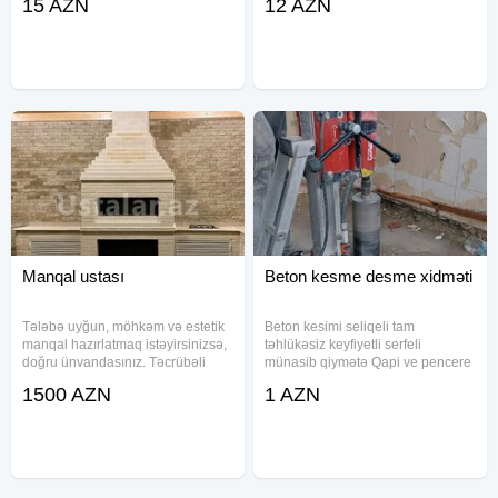
15 AZN
12 AZN
pille, tek pille) manalit(horguyle,
isinizi peşakar usdalara həvale
derin ve ya gizli rigerle, horgusuz
edin. Xidmətin növü: Tikinti
kalonlar
xidmətləri
Manqal ustası
Beton kesme desme xidməti
Tələbə uyğun, möhkəm və estetik
Beton kesimi seliqeli tam
manqal hazırlatmaq istəyirsinizsə,
təhlükəsiz keyfiyetli serfeli
doğru ünvandasınız. Təcrübəli
münasib qiymətə Qapi ve pencere
manqal ustası olaraq istənilən
yerlerinin lift pilleken yerlerinin
1500 AZN
1 AZN
ölçüdə və dizaynda manqallar
arakesmelerin monolit ve
hazırlayıram. Tikintidə yalnız oda
divarlarin her razmerde seliqeli
davamlı, keyfiyyəti sübut
tam tehlükəsiz kəsimi İşləri.Qiymət