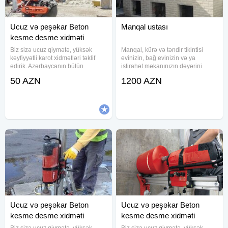
Ucuz və peşəkar Beton
Manqal ustası
kesme desme xidməti
Biz sizə ucuz qiymətə, yüksək
Manqal, kürə və təndir tikintisi
keyfiyyətli karot xidmətləri təklif
evinizin, bağ evinizin və ya
edirik. Azərbaycanın bütün
istirahət məkanınızın dəyərini
bölgələrində obyekt və
artıran ən praktik və estetik
50 AZN
1200 AZN
mənzillərdə təhlükəsiz, zəmanətli
həllərdən biridir. Manqal kərpic
və operativ beton kəsimi və deşmə
ustası olaraq illərin təcrübəsi,
işlərini həyata keçiririk. Beton
dəqiq işləmə texnikası və
Ucuz və peşəkar Beton
Ucuz və peşəkar Beton
kesme desme xidməti
kesme desme xidməti