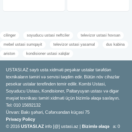
cilinger
soyuducu ustasi neftciler
televizor ustasi hovsan
mebel ustasi sumqayit
televizor ustasi yasamal
dus kabina
ariston
kondisioner ustasi xalqlar
USTASI.AZ saytı usta xidməti peşəkar ustalar tərəfdən
texnikaların təmiri və servisi təqdim edir. Bütün növ cihazlar
pesekar ustalar terefinden temir edilir. Kombi Ustasi,
Soyuducu Ustası, Kondisioner, Paltaryuyan ustası və digər
məşiət texnikası təmiri xidməti üçün bizimlə əlaqə saxlayın.
Tel: 010 15692132
Ünvan: Bakı şəhəri, Cəfərxəndan küçəsi 75
Privacy Policy
© 2016
USTASI.AZ
info [@] ustasi.az |
Bizimlə əlaqə
a: 0