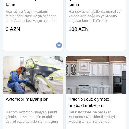
təmiri
təmiri
Acar ustası Maşın açarların
Hər növ avtomabillərdə qranat və
təmiriAcar ustası Maşın açarların
kardanların nəğd və ya kreditlə
təmiriAcar ustası Maşın açarların
peşəkar təmiri. 1)Yüksək
təmiriAcar ustası Maşın açarların
keyfiyyətli ehtiyyat hissələr 2)
3 AZN
100 AZN
təmiriAcar ustası Maşın açarların
Təcrübəli ustalar 3) Cəmi 2 saata
təmiriAcar ustası Maşın açarların
təmir imkanı 4) 6 ay yazılı zəmanət
təmiriAcar ustası
Avtomobil malyar işləri
Kreditlə ucuz qiymətə
mətbəxt mebelləri
Her nov avtomobil malyar işlərini
İllərin təcrübəsi və peşəkar
görülməsi! Avtomobilin modelin
komandamızla xidmətinizdəyik!
asılı olmayaraq, istənilən maşının
Mebel istehsalı sahəsində
malyar işlərini görürük. Bunun
qazandığımız təcrübə və peşəkar