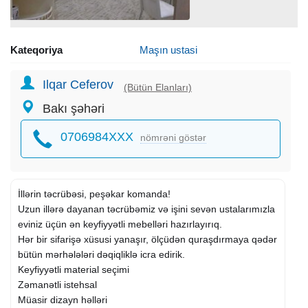
Kateqoriya
Maşın ustasi
Ilqar Ceferov
(Bütün Elanları)
Bakı şəhəri
0706984XXX
nömrəni göstər
İllərin təcrübəsi, peşəkar komanda!
Uzun illərə dayanan təcrübəmiz və işini sevən ustalarımızla
eviniz üçün ən keyfiyyətli mebelləri hazırlayırıq.
Hər bir sifarişə xüsusi yanaşır, ölçüdən quraşdırmaya qədər
bütün mərhələləri dəqiqliklə icra edirik.
Keyfiyyətli material seçimi
Zəmanətli istehsal
Müasir dizayn həlləri