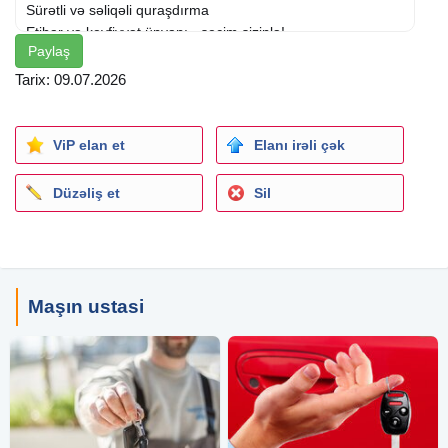
Sürətli və səliqəli quraşdırma
Etibar və keyfiyyət ünvanı - seçim sizinlə!
Paylaş
#mətbəxmebeli #metbexmebeli #mətbəxdizaynı
#mətbəxtəmir #mətbəxinteryeri #mebel #bakumebel
Tarix: 09.07.2026
#mebelbaku #mebellər #mebelaz #azerbaycanmebel
#mebelsifarişi #mebeltəmir #evdekoru #interyer
ViP elan et
Elanı irəli çək
#кухоннаямебель #мебелькухня #кухняназаказ
#кухонныйгарнитур #мебельназаказ #дизайнкухни
Düzəliş et
Sil
#ремонткухни #интерьеркухни #мебельбаку
#мебельазербайджан #мебельвбаку
Maşın ustasi