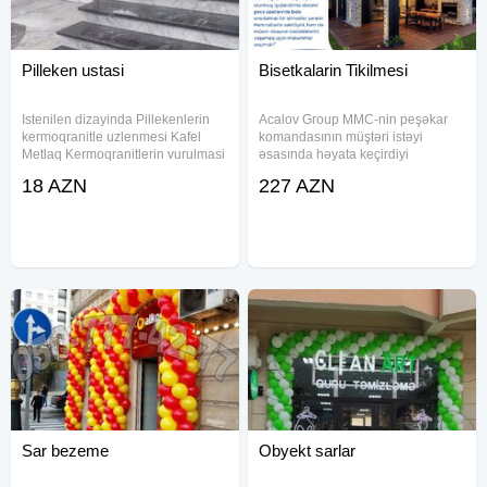
Pilleken ustasi
Bisetkalarin Tikilmesi
Istenilen dizayinda Pillekenlerin
Acalov Group MMC-nin peşəkar
kermoqranitle uzlenmesi Kafel
komandasının müştəri istəyi
Metlaq Kermoqranitlerin vurulmasi
əsasında həyata keçirdiyi
isi gorulur Kafel kəsimi muasir
interyer/eksteryer dizayndan
18 AZN
227 AZN
avadanliqlarla aparilir Kodlamalar
görüntüləri sizlərə təqdim edirik!
lazerle aparilir
Təbiət ilə dialoq – Təbiətin
gözəlliyini vurğulayan dizayn
Sar bezeme
Obyekt sarlar