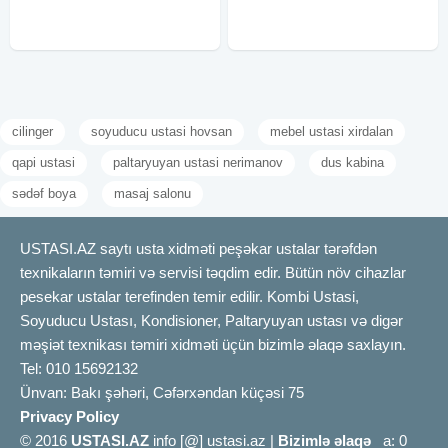
üslubda zövqünüzə uyğun Hovuz
keyfiyyətinə rəsmi zəmanət verilir.
tikintisi
cilinger
soyuducu ustasi hovsan
mebel ustasi xirdalan
qapi ustasi
paltaryuyan ustasi nerimanov
dus kabina
sədəf boya
masaj salonu
USTASI.AZ saytı usta xidməti peşəkar ustalar tərəfdən
texnikaların təmiri və servisi təqdim edir. Bütün növ cihazlar
pesekar ustalar terefinden temir edilir. Kombi Ustasi,
Soyuducu Ustası, Kondisioner, Paltaryuyan ustası və digər
məşiət texnikası təmiri xidməti üçün bizimlə əlaqə saxlayın.
Tel: 010 15692132
Ünvan: Bakı şəhəri, Cəfərxəndan küçəsi 75
Privacy Policy
© 2016
USTASI.AZ
info [@] ustasi.az |
Bizimlə əlaqə
a: 0