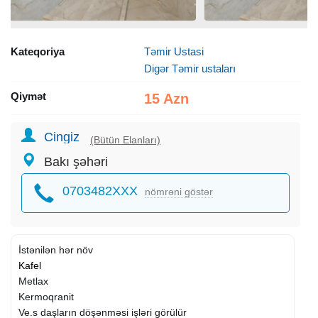
Kateqoriya
Təmir Ustasi
Digər Təmir ustaları
Qiymət
15 Azn
Cingiz
(Bütün Elanları)
Bakı şəhəri
0703482XXX
nömrəni göstər
İstənilən hər növ
Kafel
Metlax
Kermoqranit
Ve.s daşların döşənməsi işləri görülür