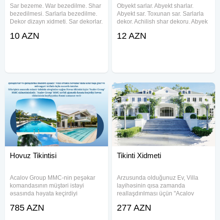
Sar bezeme. War bezedilme. Shar
Obyekt sarlar. Abyekt sharlar.
bezedilmesi. Sarlarla bezedilme.
Abyekt sar. Toxunan sar. Sarlarla
Dekor dizayn xidmeti. Sar dekorlar.
dekor. Achilish shar dekoru. Abyek
Şar sifarişi. Dukan sar. shar
shari. Acilish tedbirinde sar bezek.
10 AZN
12 AZN
dekorlar. tedbir dekoru. furset stol.
Abyekt sarlar. Abyekt warlar.
Magaza sar decorlar. war sifarisler.
Obyekt sharlar. Obyekt warlar.
sarik. dekor
Obyekt şarlar. Abyekt
Hovuz Tikintisi
Tikinti Xidmeti
Acalov Group MMC-nin peşəkar
Arzusunda olduğunuz Ev, Villa
komandasının müştəri istəyi
layihəsinin qısa zamanda
əsasında həyata keçirdiyi
reallaşdırılması üçün "Acalov
interyer/eksteryer dizayndan
Group" MMC xidmətinizdədir.
785 AZN
277 AZN
görüntüləri sizlərə təqdim edirik!
Tikinti inşaat normalarına uyğun
Sifarişiniz əsasında müasir
olaraq həyata keçirilir və