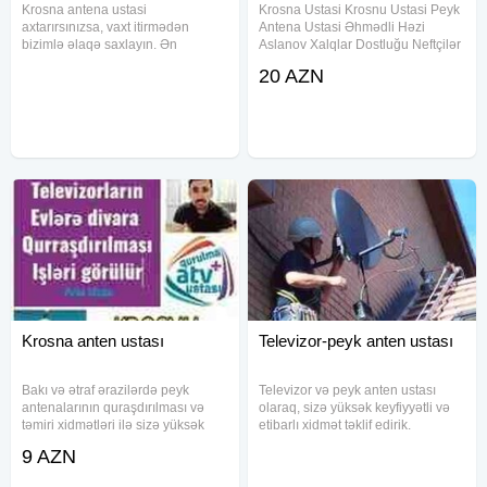
Krosna antena ustasi
Krosna Ustasi Krosnu Ustasi Peyk
axtarırsınızsa, vaxt itirmədən
Antena Ustasi Əhmədli Həzi
bizimlə əlaqə saxlayın. Ən
Aslanov Xalqlar Dostluğu Neftçilər
peşəkar krosna antenna təmiri
Qara Qarayev Bakıxanov
20 AZN
üçün bizə müraciət edə bilərsiniz.
Qaraçuxur Yeni Günəşli Köhnə
Krosno antena quraşdırılması və
Günəşli Xətai 28 May Nərimanov
təmiri ilə məşğuluq. Isteye gore
Gənclik Ulduz Diqqət
baxa
Krosna anten ustası
Televizor-peyk anten ustası
Bakı və ətraf ərazilərdə peyk
Televizor və peyk anten ustası
antenalarının quraşdırılması və
olaraq, sizə yüksək keyfiyyətli və
təmiri xidmətləri ilə sizə yüksək
etibarlı xidmət təklif edirik.
keyfiyyət və dəqiqlik təqdim edirik.
Evinizdə və ya iş yerinizdə
9 AZN
Peyk anten ustası olaraq,
televizorunuzun və peyk anten
müştərilərimizin rahatlığını təmin
sisteminizin düzgün işləməsi üçün