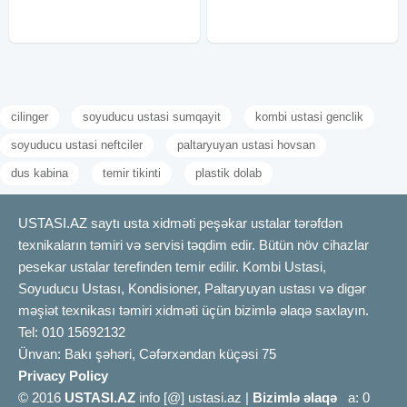
etmək üçün operativ və
peşəkar yanaşmamızla
cilinger
soyuducu ustasi sumqayit
kombi ustasi genclik
soyuducu ustasi neftciler
paltaryuyan ustasi hovsan
dus kabina
temir tikinti
plastik dolab
USTASI.AZ saytı usta xidməti peşəkar ustalar tərəfdən
texnikaların təmiri və servisi təqdim edir. Bütün növ cihazlar
pesekar ustalar terefinden temir edilir. Kombi Ustasi,
Soyuducu Ustası, Kondisioner, Paltaryuyan ustası və digər
məşiət texnikası təmiri xidməti üçün bizimlə əlaqə saxlayın.
Tel: 010 15692132
Ünvan: Bakı şəhəri, Cəfərxəndan küçəsi 75
Privacy Policy
© 2016
USTASI.AZ
info [@] ustasi.az |
Bizimlə əlaqə
a: 0