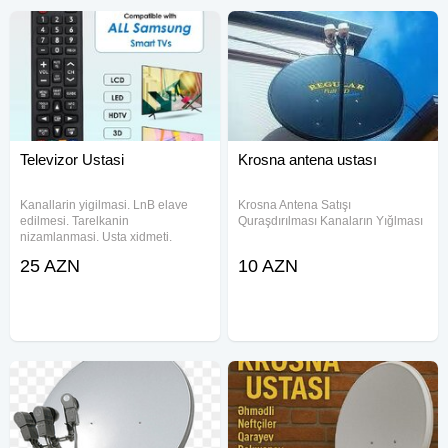
Televizor Ustasi
Krosna antena ustası
Kanallarin yigilmasi. LnB elave
Krosna Antena Satışı
edilmesi. Tarelkanin
Quraşdırılması Kanaların Yığlması
nizamlanmasi. Usta xidmeti.
25 AZN
10 AZN