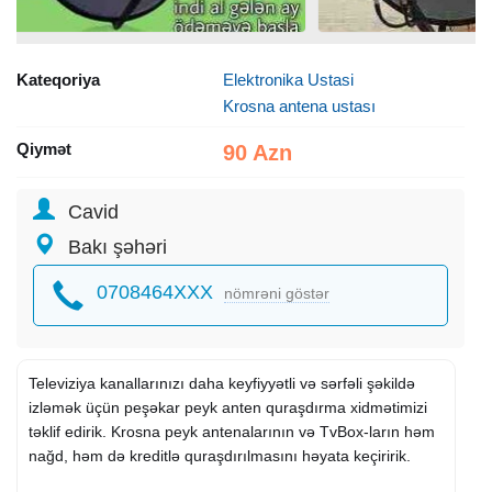
Kateqoriya
Elektronika Ustasi
Krosna antena ustası
Qiymət
90 Azn
Cavid
Bakı şəhəri
0708464XXX
nömrəni göstər
Televiziya kanallarınızı daha keyfiyyətli və sərfəli şəkildə
izləmək üçün peşəkar peyk anten quraşdırma xidmətimizi
təklif edirik. Krosna peyk antenalarının və TvBox-ların həm
nağd, həm də kreditlə quraşdırılmasını həyata keçiririk.