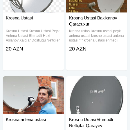
Krosna Ustasi
Krosna Ustasi Bakixanov
Qaraçuxur
Krosna Ustasi Krosnu Ustasi Peyk
Krosna ustasi krosnu ustasi peyk
Antena Ustasi Əhmədli Həzi
antena ustasi krosno ustasi antena
Aslanov Xalqlar Dostluğu Neftçilər
ustasi * * krosna ustasi əhmədli
Qara Qarayev Bakıxanov
krosna ustasi neftçilər krosna
20 AZN
20 AZN
Qaraçuxur Yeni Günəşli Köhnə
ustasi bakixanov krosna ustasi
Günəşli Xətai 28 May Nərimanov
qaraçuxur krosna ustasi yeni
Gənclik Ulduz Diqqət
gunəşli krosna
Krosna antena ustasi
Krosnu Ustasi Əhmədli
Neftçilər Qarayev