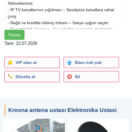
Xidmətlərimiz:
- İP TV kanallarının yığılması – Sevdiyiniz kanallara rahat
çıxış
- Nağd və kreditlə ödəniş imkanı – İstəyə uyğun seçim
- Sənəd tələb olunmur – İş yerindən arayışsız, zaminsiz
Paylaş
kredit
- İlkin ödənişsiz kredit – İndi alın, gələn ay ödəyin
Tarix: 22.07.2026
- Sadəcə şəxsiyyət vəsiqəsi kifayətdir
- Qeydiyyat ünvanı fərqi yoxdur (Naxçıvan qeydiyyatlı
şəxslər istisna olmaqla)
ViP elan et
Elanı irəli çək
- Banka və ofisə getmədən WhatsApp vasitəsilə online
sənədləşmə
Düzəliş et
Sil
- Birbaşa nağd alış imkanı – 90 AZN-dən başlayan
qiymətlərlə
Paketlər və Qiymətlər:
Krosna antena ustası Elektronika Ustasi
Standart Paket
- Nağd: 110 AZN
- Kreditlə: İlkin ödənişsiz 6 ay *26 AZN*