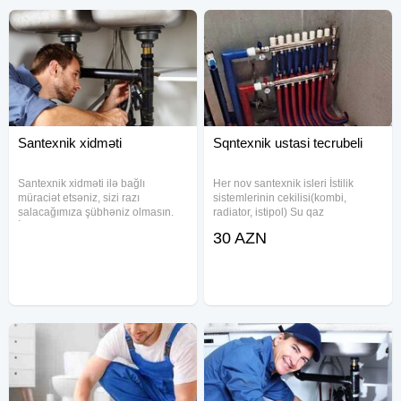
Santexnik xidməti
Sqntexnik ustasi tecrubeli
Santexnik xidməti ilə bağlı
Her nov santexnik isleri İstilik
müraciət etsəniz, sizi razı
sistemlerinin cekilisi(kombi,
salacağımıza şübhəniz olmasın.
radiator, istipol) Su qaz
İllərdir bu sahədə fəaliyyət
kanalizasiya xetlerinin cekilmesi
30 AZN
göstəririk və böyük təcrübə
Su sizintilarinin teyini ve temiri
toplamışıq. -Hər növ santexnik
işləri -İstilik sistemlərinin çəkilişi