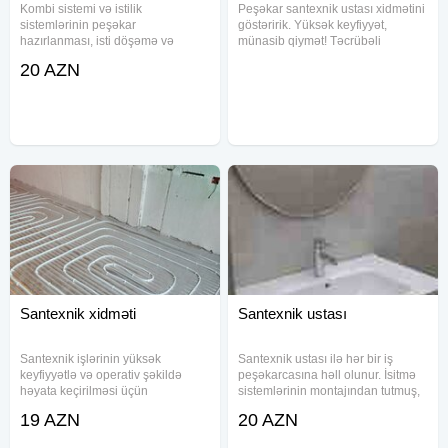
Kombi sistemi və istilik
Peşəkar santexnik ustası xidmətini
sistemlərinin peşəkar
göstəririk. Yüksək keyfiyyət,
hazırlanması, isti döşəmə və
münasib qiymət! Təcrübəli
santexnik işlərinin görülməsi
peşəkar santexnik ustası hər növ
20 AZN
santexnik işlərinin görülməsi isti
soyuq suyun xetlerin çəkilməsi və
hamam aksesuarları
Santexnik xidməti
Santexnik ustası
Santexnik işlərinin yüksək
Santexnik ustası ilə hər bir iş
keyfiyyətlə və operativ şəkildə
peşəkarcasına həll olunur. İsitmə
həyata keçirilməsi üçün
sistemlərinin montajından tutmuş,
xidmətinizdəyik. Təcrübəli və
yerdənisitmə sisteminin
19 AZN
20 AZN
peşəkar ustalarımız su, istilik və
quraşdırılmasına qədər geniş
qaz sistemlərinin quraşdırılması və
xidmətlər təklif edirik. Kombilərin,