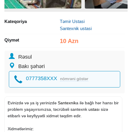
Kateqoriya
Təmir Ustasi
Santexnik ustasi
Qiymət
10 Azn
Rəsul
Bakı şəhəri
0777358XXX
nömrəni göstər
Evinizdə və ya iş yerinizdə
Santexnik
a ilə bağlı hər hansı bir
problem yaşayırsınızsa, təcrübəli santexnk
ustası
sizə
etibarlı və keyfiyyətli xidmət təqdim edir.
Xidmətlərimiz: