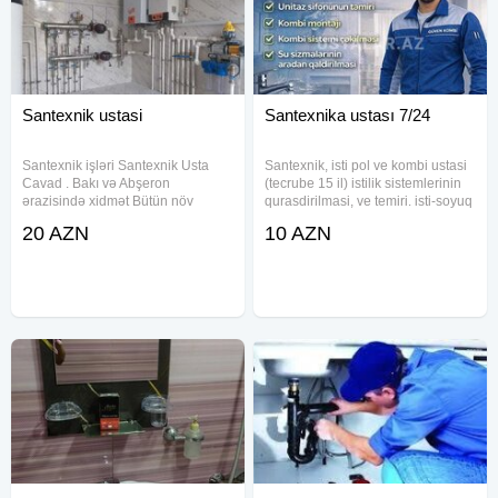
Santexnik ustasi
Santexnika ustası 7/24
Santexnik işləri Santexnik Usta
Santexnik, isti pol ve kombi ustasi
Cavad . Bakı və Abşeron
(tecrube 15 il) istilik sistemlerinin
ərazisində xidmət Bütün növ
qurasdirilmasi, ve temiri. isti-soyuq
santexnika işləri peşəkar və
su xettlerinin qurasdirilmasi ve
20 AZN
10 AZN
zəmanətli şəkildə! Bağ evləri,
temiri, kanalizasiya xettlerinin
binalar, ofislər – hər məkanda
qurasdirilmasi ve temiri, isti
xidmət: • Kombi, radiator, yerdən
doseme