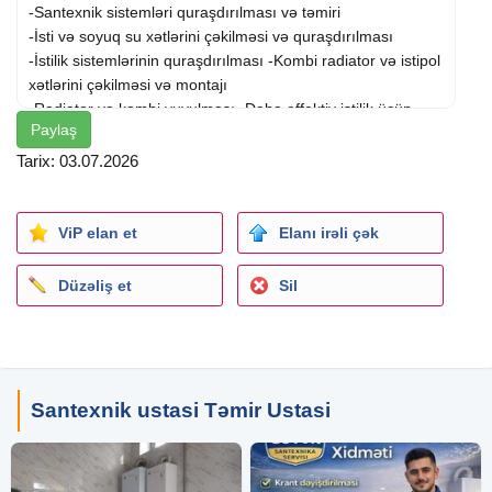
-Santexnik sistemləri quraşdırılması və təmiri
-İsti və soyuq su xətlərini çəkilməsi və quraşdırılması
-İstilik sistemlərinin quraşdırılması -Kombi radiator və istipol
xətlərini çəkilməsi və montajı
-Radiator və kombi yuyulması -Daha effektiv istilik üçün
Paylaş
peşəkar təmizlik və baxım-Kanalizasiya sistemlərin açılması
və təmiri-Boru tıxanması aradan qaldırılması və yeni
Tarix: 03.07.2026
xətlərin çəkilməsi
-Qaz xətlərinin çəkilməsi və quraşdırılması-Divar içi smistil,
unitaz, Ariston su qızdırıcısı, paltaryuyan və qabyuyan
ViP elan et
Elanı irəli çək
maşınların quraşdırılması
Düzəliş et
Sil
İşlərimiz yüksək keyffiyət və zəmanətlə yerinə
yetirilir.Müasir avadanlıqlar və uzun illərin tərcübəsi
sayəsində sizə ən optimal həllər təqdim edirik.
Santexnik ustasi Təmir Ustasi