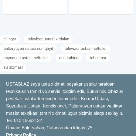
təmiri sahəsində geniş biliyə və
radiatorların quraşdırılması,
cilinger
televizor ustasi xirdalan
paltaryuyan ustasi sumqayit
televizor ustasi neftciler
soyuducu ustasi neftciler
dus kabina
tol ustası
su sizmasi
USTASI.AZ saytı usta xidməti peşəkar ustalar tərəfdən
texnikaların təmiri və servisi təqdim edir. Bütün növ cihazlar
pesekar ustalar terefinden temir edilir. Kombi Ustasi,
Soyuducu Ustası, Kondisioner, Paltaryuyan ustası və digər
məşiət texnikası təmiri xidməti üçün bizimlə əlaqə saxlayın.
Tel: 010 15692132
Ünvan: Bakı şəhəri, Cəfərxəndan küçəsi 75
Privacy Policy