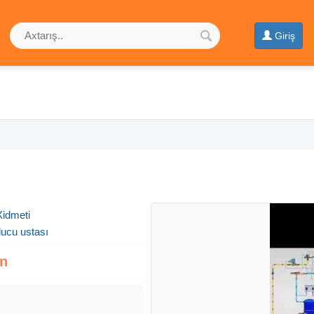
Giriş
Xidmeti
ucu ustası
zn