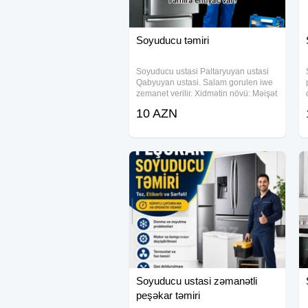
Soyuducu təmiri
Soyuducu ustasi Paltaryuyan ustasi
Qabyuyan ustasi. Salam gorulen iwe
zemanet verilir. Xidmətin növü: Məişət
texnikalarının təmiri
10 AZN
Soyuducu ustasi zəmanətli
peşəkar təmiri