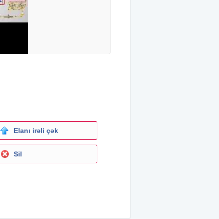
Elanı irəli çək
Sil