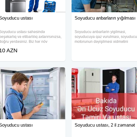
Soyuducu ustası
Soyuducu anbarların yığılması
Soyuducu ustası sahəsində
Soyuducu anbarlarin yigilmasi,
peşəkarlıq və etibarlılıq axtarırsınızsa,
soyuducuya qaz vurulması, soyuducu
doğru yerdəsiniz. Biz hər növ
motorunun dəyişilməsi xidmətini
soyuducuların təmirini sərfəli
göstəririk. Ən peşəkar soyuducu
10 AZN
qiymətlərlə və zəmanətli şəkildə
temiri üçün bizə müraciət edə
həyata keçiririk. Ünvanda təmir
bilərsiniz. Xaladelnik ustası
xidmətimiz sürətli və
axtarışında olanlar bu işi
Soyuducu ustası
Soyuducu ustası, 2 il zəmanət