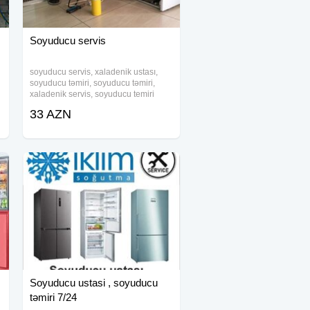
Soyuducu servis
soyuducu servis, xaladenik ustası,
soyuducu təmiri, soyuducu təmiri,
xaladenik servis, soyuducu temiri
Soyuducu Qaz Vurulması və Tam
33 AZN
Təmir Xidməti Soyuducunuz əvvəlki
kimi işləmirsə, səbəb qazın az olması
ola bilər.
Soyuducu ustasi , soyuducu
təmiri 7/24