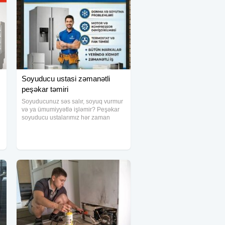
Soyuducu ustasi zəmanətli
peşəkar təmiri
Soyuducunuz səs salır, soyuq vurmur
və ya ümumiyyətlə işləmir? Peşəkar
soyuducu ustalarımız hər zaman
xidmətinizdədir. Bütün marka və
model soyuducuların təmirini
zəmanətlə həyata keçiririk. Təcrübəli
ustalarımız