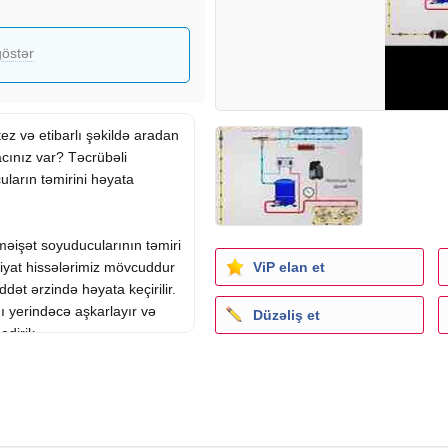
östər
ez və etibarlı şəkildə aradan
cınız var? Təcrübəli
ların təmirini həyata
məişət soyuducularının təmiri
ViP elan et
iyat hissələrimiz mövcuddur
ddət ərzində həyata keçirilir.
ğı yerindəcə aşkarlayır və
Düzəliş et
edirik.
ət və operativlik bizim əsas