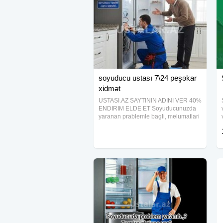
soyuducu ustası 7\24 peşəkar
xidmət
USTASI.AZ SAYTININ ADINI VER 40%
ENDIRIM ELDE ET Soyuducunuzda
yaranan prablemle bagli, melumatlari
whatsaap vasitesiyle vere bilersiniz.
Marka modelinden asili olmayaraq
butun soyuducularin temirine baxilir.
Unvana