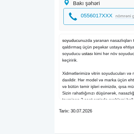
Bakı şəhəri
0556017XXX
nömrəni g
soyuducu
nuzda yaranan nasazlıqları t
qaldırmaq üçün peşəkar ustaya ehtiya
soyuducu
ustası
kimi hər növ soyuducu
keçiririk.
Xidmətlərimizə vitrin soyuducuları və 
daxildir. Hər model və marka üçün eht
və bütün təmir işləri evinizdə, qısa mü
Sizin rahatlığınızı düşünərək, nasazlı
təxminən 2 saat ərzində problemi həll 
Tarix: 30.07.2026
Uzunmüddətli təcrübə, keyfiyyətli xidm
prinsiplərimizdir.