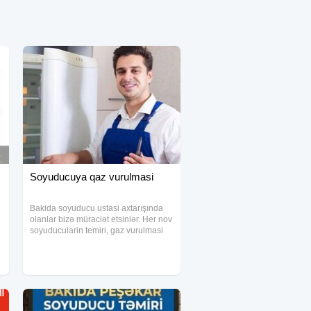
Soyuducuya qaz vurulmasi
Bakida soyuducu ustasi axtarışında
olanlar bizə müraciət etsinlər. Her nov
soyuducularin temiri, gaz vurulmasi
ve diger isleri unvanda goruruk. Her
bir muwteriye keyfiyyetli xidmet ve
iwimize tam olarag zemanet veririk.