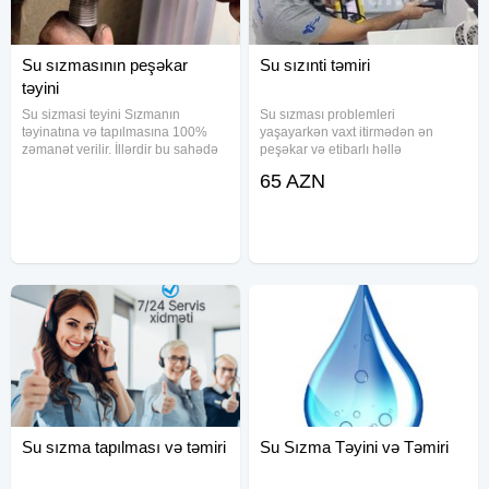
Su sızmasının peşəkar
Su sızınti təmiri
təyini
Su sizmasi teyini Sızmanın
Su sızması problemleri
təyinatına və tapılmasına 100%
yaşayarkən vaxt itirmədən ən
zəmanət verilir. İllərdir bu sahədə
peşəkar və etibarlı həllə
fəaliyət göstəririk. Dəqiq təyinata
ehtiyacınız olur. Su sizma sizinti
65 AZN
zəmanət veririk, işimizin
teyini təmir zəmanətli xidməti ilə
peşəkarlarıyıq. Su sızma teyin
sizə dəqiq nöqtəsinə qədər su
temiri su sizma təyini Su
sızma və sızıntılarını sürətli və
Su sızma tapılması və təmiri
Su Sızma Təyini və Təmiri