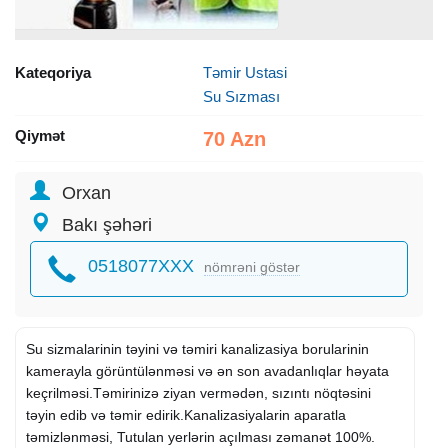
Kateqoriya
Təmir Ustasi
Su Sızması
Qiymət
70 Azn
Orxan
Bakı şəhəri
0518077XXX
nömrəni göstər
Su sizmalarinin təyini və təmiri kanalizasiya borularinin
kamerayla görüntülənməsi və ən son avadanlıqlar həyata
keçrilməsi.Təmirinizə ziyan vermədən, sızıntı nöqtəsini
təyin edib və təmir edirik.Kanalizasiyalarin aparatla
təmizlənməsi, Tutulan yerlərin açılması zəmanət 100%.