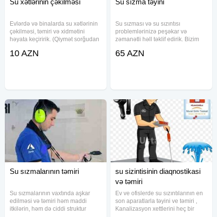
Su xətlərinin çəkilməsi
Su sızma təyini
Evlərdə və binalarda su xətlərinin
Su sızması və su sızıntısı
çəkilməsi, təmiri və xidmətini
problemlərinizə peşəkar və
həyata keçiririk. (Qiymət sorğudan
zəmanətli həll təklif edirik. Bizim
sonra müəyyən olunacaq.) Pulsuz
xidmətimiz su sızıntılarının dəqiq
10 AZN
65 AZN
sorğular, nasazlıqların aradan
nöqtəsini ən müasir avadanlıqlarla
qaldırılması və layihənin
sürətli və dəqiq şəkildə təyin edir.
planlaşdırılması təklif
Bu proses tamamilə
Su sızmalarının təmiri
su sizintisinin diaqnostikasi
və təmiri
Su sızmalarının vaxtında aşkar
Ev ve ofislerde su sızıntılarının en
edilməsi və təmiri həm maddi
son aparatlarla təyini ve təmiri ,
itkilərin, həm də ciddi struktur
Kanalizasyon xettlerini heç bir
zədələrinin qarşısını almaq üçün
terefe zərər vermeden