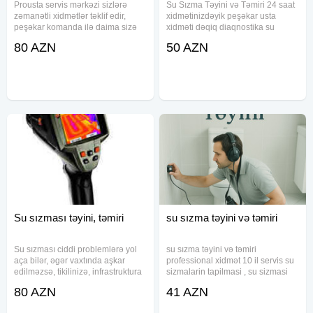
Prousta servis mərkəzi sizlərə
Su Sızma Təyini və Təmiri 24 saat
zəmanətli xidmətlər təklif edir,
xidmətinizdəyik peşəkar usta
peşəkar komanda ilə daima sizə
xidməti dəqiq diaqnostika su
qüsursuz xidmət göstərməkdədir.
sızma xidməti 17 illik təcrübə. Hər
80 AZN
50 AZN
Niyə bizi seçməlisiniz? - Zəmanət
növ su sızma təyini və təmiri
talonu veririk. - Sifarişdən ən gec 1
zəmanətli. Professional
saata dərhal
avadanlıqlar ilə su Sızma
Su sızması təyini, təmiri
su sızma təyini və təmiri
Su sızması ciddi problemlərə yol
su sızma təyini və təmiri
aça bilər, əgər vaxtında aşkar
professional xidmət 10 il servis su
edilməzsə, tikilinizə, infrastruktura
sizmalarin tapilmasi , su sizmasi
və büdcənizə ziyan vura bilər.
ustasi su sizinti teyini
80 AZN
41 AZN
Azsantexnika komandası su
sızmalarını ən müasir