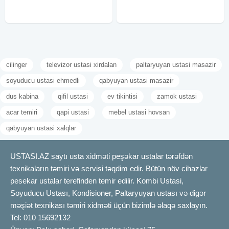
texnologiyalarla dəqiq şəkildə
təyin
cilinger
televizor ustasi xirdalan
paltaryuyan ustasi masazir
soyuducu ustasi ehmedli
qabyuyan ustasi masazir
dus kabina
qifil ustasi
ev tikintisi
zamok ustasi
acar temiri
qapi ustasi
mebel ustasi hovsan
qabyuyan ustasi xalqlar
USTASI.AZ saytı usta xidməti peşəkar ustalar tərəfdən
texnikaların təmiri və servisi təqdim edir. Bütün növ cihazlar
pesekar ustalar terefinden temir edilir. Kombi Ustasi,
Soyuducu Ustası, Kondisioner, Paltaryuyan ustası və digər
məşiət texnikası təmiri xidməti üçün bizimlə əlaqə saxlayın.
Tel: 010 15692132