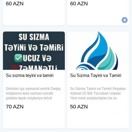
60 AZN
60 AZN
vacibdir. Peşəkar komandamız
temizlenmesi və kamerayla
müasir avadanlıqlarla su
görüntülenmesi , Kombi Radiyator
sızıntılarını dəqiq şəkildə müəyyən
xettlerini en son makinalarla
Su sızma teyini və təmiri
Su Sızma Təyini və Təmiri
Görülən işə zəmanət veririk Dəqiq
Su Sızma Təyini və Təmiri Peşəkar
nöqtəsinə kimi sızmanı sürətli
Xidmət 20 İllik Təcrübəli Ustalar.
şəkildə tapıb müştəriyə təhvil
Yeni nəsil avadanlıqları ilə su
veririk Peşəkar və ən ucuz
sızma təyini və diaqnostikası. 1. Su
70 AZN
50 AZN
qiymətlə yalnız biz işləyirik Bakı və
Pompası İlə Su Sızmasını Test
Sumqayıtda sizma təyini Ən son
Olunması. 2. Akustik Avadanlıqla
avadanlıqlar. Təmirinizə
Su Sızma Dəqiq