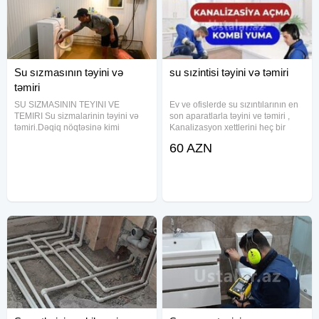
Su sızmasının təyini və
su sızintisi təyini və təmiri
təmiri
SU SIZMASININ TEYINI VE
Ev ve ofislerde su sızıntılarının en
TEMIRI Su sizmalarinin təyini və
son aparatlarla təyini ve təmiri ,
təmiri.Dəqiq nöqtəsinə kimi
Kanalizasyon xettlerini heç bir
sızmanı sürətli şəkildə tapıb
terefe zərər vermeden
60 AZN
müştəriyə təhvil veririk. Peşəkar və
temizlenmesi və kamerayla
ən ucuz qiymətlə yalnız biz
görüntülenmesi , Kombi Radiyator
işləyirik. Ucuz və zəmanətli xidmət
xettlerini en son makinalarla