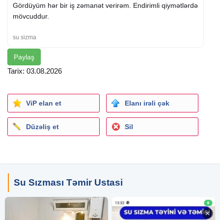
Gördüyüm hər bir iş zəmanət verirəm. Endirimli qiymətlərdə
mövcuddur.
su sizma
Paylaş
Tarix: 03.08.2026
ViP elan et
Elanı irəli çək
Düzəliş et
Sil
Su Sızması Təmir Ustasi