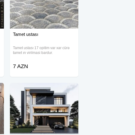
Tamet ustası
Tamet ustası 17 opitim var xar cürə
tamet ın virilmasi bardur.
7 AZN