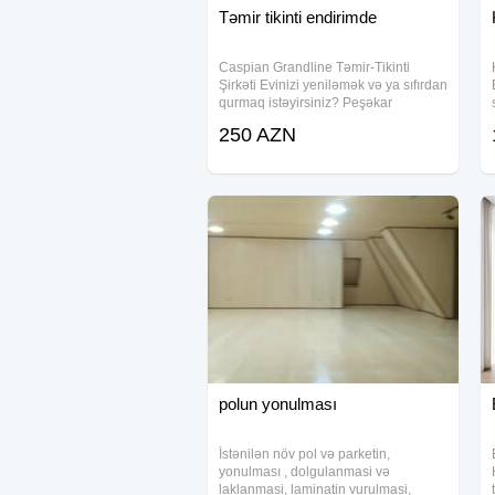
Təmir tikinti endirimde
Caspian Grandline Təmir-Tikinti
Şirkəti Evinizi yeniləmək və ya sıfırdan
qurmaq istəyirsiniz? Peşəkar
komandamızla bütün təmir-tikinti
250 AZN
işlərini 0-dan tam hazır vəziyyətə
qədər yüksək keyfiyyətlə həyata
keçiririk
polun yonulması
İstənilən növ pol və parketin,
yonulması , dolgulanmasi və
laklanmasi, laminatin vurulmasi,