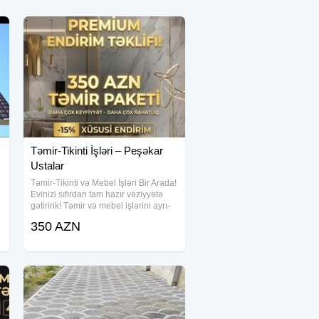
Təmir-Tikinti İşləri – Peşəkar
Ustalar
Təmir-Tikinti və Mebel İşləri Bir Arada!
Evinizi sıfırdan tam hazır vəziyyətə
gətiririk! Təmir və mebel işlərini ayrı-
ayrı ustalara ehtiyac qalmadan, bir
350 AZN
komandaya həvalə edin - vaxtınıza və
büdcənizə qənaət edin