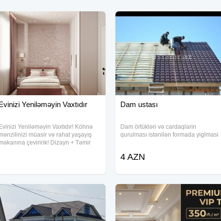
Evinizi Yeniləməyin Vaxtıdır
Dam ustası
Evinizi Yeniləməyin Vaxtıdır! Köhnə
Dam örtükləri və cardaqlarin
mənzilinizi müasir və rahat yaşayış
qurulması istənilən formada yiglmasi
məkanına çeviririk! Dizayn + Təmir
birlikdə Münasib qiymətə yüksək
4 AZN
keyfiyyət Peşəkar ustalar Bu gün
müraciət et - sabah dəyişimi gör!