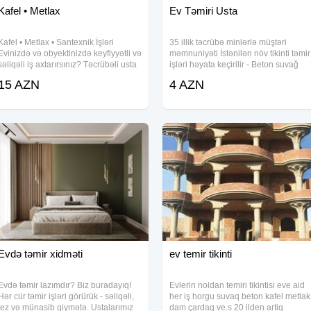
Kafel • Metlax
Ev Təmiri Usta
Kafel • Metlax • Santexnik İşləri
35 illik təcrübə minlərlə müştəri
Evinizdə və obyektinizdə keyfiyyətli və
məmnuniyəti İstənilən növ tikinti təmir
səliqəli iş axtarırsınız? Təcrübəli usta
işləri həyata keçirilir - Beton suvağ
ilə xidmətinizdəyik! Kafel və metlax
kafel metlax santexnik şplafovka obo
15 AZN
4 AZN
döşənməsi Hamam, tualet və mətbəx
abiricovka malyar
təmiri Santexnik işləri (su
Evdə təmir xidməti
ev temir tikinti
Evdə təmir lazımdır? Biz buradayıq!
Evlerin noldan temiri tikintisi eve aid
Hər cür təmir işləri görürük - səliqəli,
her iş horgu suvaq beton kafel metlak
tez və münasib qiymətə. Ustalarımız
dam çardaq ve.s 20 ilden artiq