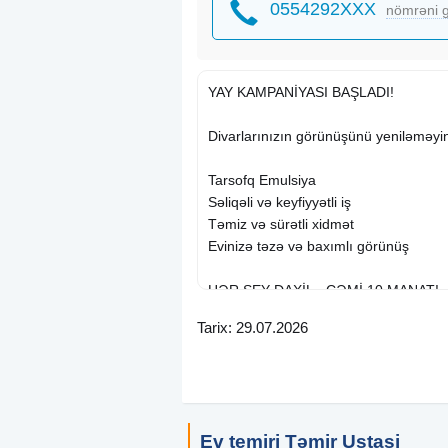
0554292XXX
nömrəni g
YAY KAMPANİYASI BAŞLADI!
Divarlarınızın görünüşünü yeniləməyin 
Tarsofq Emulsiya
Səliqəli və keyfiyyətli iş
Təmiz və sürətli xidmət
Evinizə təzə və baxımlı görünüş
HƏR ŞEY DAXİL - CƏMİ 10 MANAT!
Tarix: 29.07.2026
Yay kampaniyasından yararlanmağa t
müddət üçün keçərlidir.
Əlaqə saxlayın, sifarişinizi indi verin!
Ev temiri Təmir Ustasi
#TarsofqEmulsiya #EvTemiri #YayKam