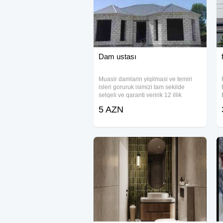
Dam ustası
Muasir damlarin yiqilmasi ve temiri
isleri goruruk isimizi tam sekilde
selqeli ve qaranti veririk 12 illik
stajnan xidmetinizdeyik Xidmətin
5 AZN
növü: Dam və çardaq