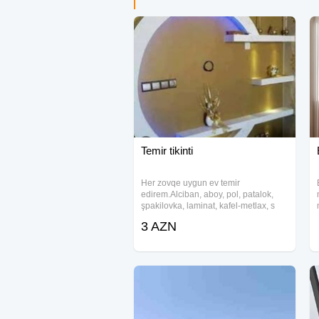
Temir tikinti
Her zovqe uygun ev temir
edirem.Alciban, aboy, pol, patalok,
şpakilovka, laminat, kafel-metlax, s
antexnik ve s.
3 AZN