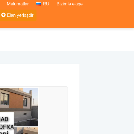
Məlumatlar
RU
Bizimlə əlaqə
Elan yerləşdir