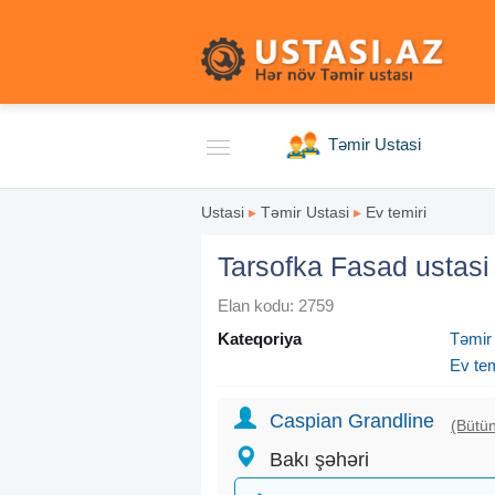
Təmir Ustasi
Ustasi
▸
Təmir Ustasi
▸
Ev temiri
Tarsofka Fasad ustasi
Elan kodu: 2759
Kateqoriya
Təmir
Ev tem
Caspian Grandline
(Bütün
Bakı şəhəri