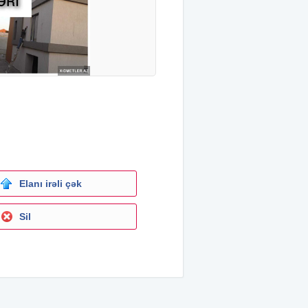
Elanı irəli çək
Sil