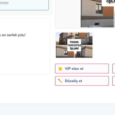
östər
ən sərfəli yolu!
ViP elan et
Düzəliş et
ələsin! Qiymətlər məhdud
paniyasi