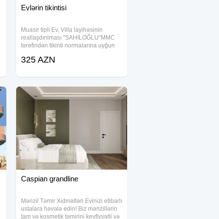
Evlərin tikintisi
Muasir tipli Ev, Villa layihəsinin
reallaşdırılması "SAHİLOĞLU"MMC
tərəfindən tikinti normalarına uyğun
y
olaraq həyata keçirilir və keyfiyyətinə
325 AZN
rəsmi zəmanət verilir. Eyni zamanda
sifarişçilərinə sərfəli təmir
Caspian grandline
Mənzil Təmir Xidmətləri Evinizi etibarlı
ustalara həvalə edin! Biz mənzillərin
tam və kosmetik təmirini keyfiyyətli və