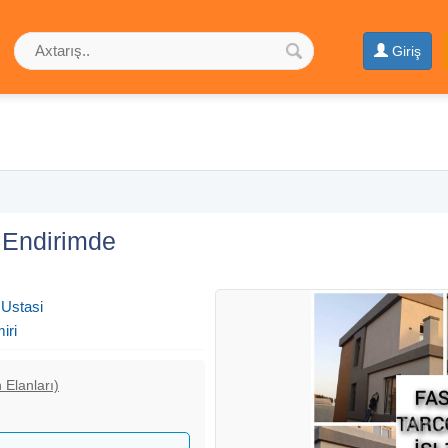
Giriş
 Endirimde
 Ustasi
iri
 Elanları)