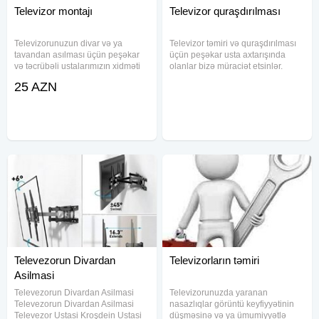
Televizor montajı
Televizor quraşdırılması
Televizorunuzun divar və ya
Televizor təmiri və quraşdırılması
tavandan asılması üçün peşəkar
üçün peşəkar usta axtarışında
və təcrübəli ustalarımızın xidməti
olanlar bizə müraciət etsinlər.
ilə siz də rahatlıq və estetikadan
Plata temiri, kanallarin yigilmasi,
25 AZN
zövq alın. Hər ölçüdə televizorlar
televizorların diaqnostikası, hər cür
üçün uyğun və möhkəm
televizorların təmiri (LED, LCD)
kranşteynlərlə, məkanınıza
üçün bizimlə
Televezorun Divardan
Televizorların təmiri
Asilmasi
Televezorun Divardan Asilmasi
Televizorunuzda yaranan
Televezorun Divardan Asilmasi
nasazlıqlar görüntü keyfiyyətinin
Televezor Ustasi Kroşdein Ustasi
düşməsinə və ya ümumiyyətlə