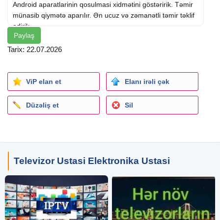
Android aparatlarinin qosulmasi xidmətini göstəririk. Təmir
münasib qiymətə aparılır. Ən ucuz və zəmanətli təmir təklif
edirik.
Paylaş
Televizorda kanalların yığılması ilə bağlı bizimlə əlaqə
saxlayın. Zənginizdən dərhal sonra dediyiniz ünvana gəlirik,
Tarix: 22.07.2026
modelindən asılı olmayaraq televizorunuzda istədiyiniz
kanalları yığırıq. Bu xidməti münasib qiymət qarşılığında
göstəririk.
ViP elan et
Elanı irəli çək
Düzəliş et
Sil
Televizor Ustasi Elektronika Ustasi