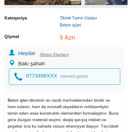
Kateqoriya
Tikinti Təmir Ustası
Beton işləri
Qiymət
5 Azn
Heydər
(Bütün Elanları)
Bakı şəhəri
0773496XXX
nömrəni göstər
Beton işləri
tikintinin ən vacib mərhələlərindən biridir və
həm evlərin, həm də müxtəlif obyektlərin möhkəmliyini
təmin edən əsas konstruktiv elementləri formalaşdırır. Buna
görə düzgün material seçimi, dəqiq qarışıq nisbəti və
peşəkar icra bu sahədə xüsusi əhəmiyyət daşıyır. Təcrübəli