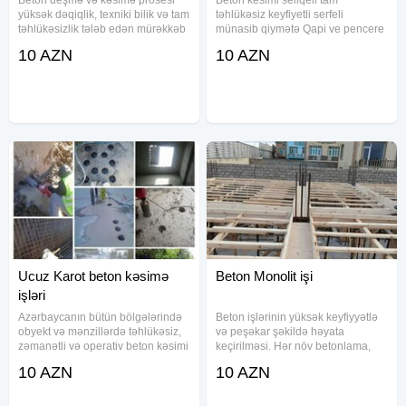
Beton deşmə və kəsimə prosesi
Beton kesimi seliqeli tam
yüksək dəqiqlik, texniki bilik və tam
təhlükəsiz keyfiyetli serfeli
təhlükəsizlik tələb edən mürəkkəb
münasib qiymətə Qapi ve pencere
bir işdir. Bu xidmət çərçivəsində
yerlerinin lift pilleken yerlerinin
10 AZN
10 AZN
obyektlərin, mənzillərin və müxtəlif
arakesmelerin monolit ve
tikinti sahələrinin söküntüsü,
divarlarin her razmerde seliqeli
yenidən
tam tehlükəsiz kəsimi İşləri.Qiymət
Ucuz Karot beton kəsimə
Beton Monolit işi
işləri
Azərbaycanın bütün bölgələrində
Beton işlərinin yüksək keyfiyyətlə
obyekt və mənzillərdə təhlükəsiz,
və peşəkar şəkildə həyata
zəmanətli və operativ beton kəsimi
keçirilməsi. Hər növ betonlama,
və deşmə işlərini həyata
baseyn və pilləkənlərin
10 AZN
10 AZN
keçiririk.Beton kesen beton deşen
hazırlanması, qəlib işləri və
beton kesimi beton deşimi armatur
materialların icarəsi bir ünvanda.
qarişiq betonlarin
Təmizlik, dəqiqlik və vaxtında