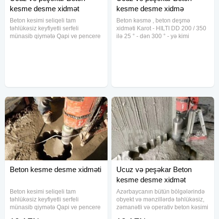
kesme desme xidmət
kesme desme xidmə
Beton kesimi seliqeli tam
Beton kəsmə , beton deşmə
təhlükəsiz keyfiyetli serfeli
xidməti Karot - HILTI DD 200 / 350
münasib qiymətə Qapi ve pencere
ilə 25 ° - dən 300 ° - yə kimi
yerlerinin lift pilleken yerlerinin
silindrik burlar vasitəsilə dəliklərin
arakesmelerin monolit ve
açılması xidməti. Kabel boru
divarlarin her razmerde seliqeli
xəttlərinin keçməsi üçün istənilən
tam tehlükəsiz kəsimi İşləri.Qiymət
diametrdə almaz ucluqlu
Beton kesme desme xidməti
Ucuz və peşəkar Beton
kesme desme xidmət
Beton kesimi seliqeli tam
Azərbaycanın bütün bölgələrində
təhlükəsiz keyfiyetli serfeli
obyekt və mənzillərdə təhlükəsiz,
münasib qiymətə Qapi ve pencere
zəmanətli və operativ beton kəsimi
yerlerinin lift pilleken yerlerinin
və deşmə işlərini həyata