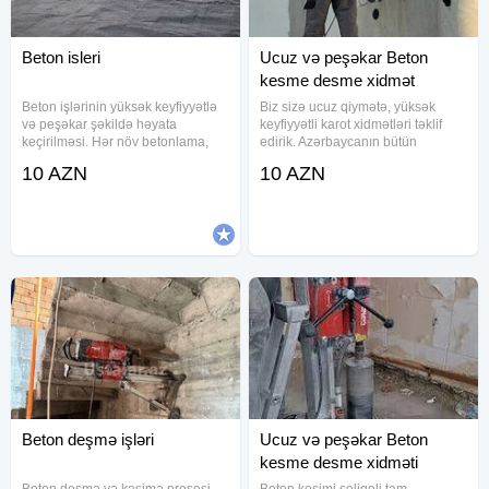
Beton isleri
Ucuz və peşəkar Beton
kesme desme xidmət
Beton işlərinin yüksək keyfiyyətlə
Biz sizə ucuz qiymətə, yüksək
və peşəkar şəkildə həyata
keyfiyyətli karot xidmətləri təklif
keçirilməsi. Hər növ betonlama,
edirik. Azərbaycanın bütün
baseyn və pilləkənlərin
bölgələrində obyekt və
10 AZN
10 AZN
hazırlanması, qəlib işləri və
mənzillərdə təhlükəsiz, zəmanətli
materialların icarəsi bir ünvanda.
və operativ beton kəsimi və deşmə
Təmizlik, dəqiqlik və vaxtında
işlərini həyata keçiririk. Beton
təhvil
Beton deşmə işləri
Ucuz və peşəkar Beton
kesme desme xidməti