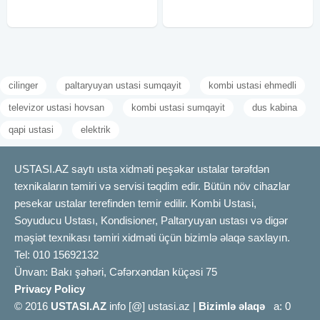
təhvil
cilinger
paltaryuyan ustasi sumqayit
kombi ustasi ehmedli
televizor ustasi hovsan
kombi ustasi sumqayit
dus kabina
qapi ustasi
elektrik
USTASI.AZ saytı usta xidməti peşəkar ustalar tərəfdən
texnikaların təmiri və servisi təqdim edir. Bütün növ cihazlar
pesekar ustalar terefinden temir edilir. Kombi Ustasi,
Soyuducu Ustası, Kondisioner, Paltaryuyan ustası və digər
məşiət texnikası təmiri xidməti üçün bizimlə əlaqə saxlayın.
Tel: 010 15692132
Ünvan: Bakı şəhəri, Cəfərxəndan küçəsi 75
Privacy Policy
© 2016
USTASI.AZ
info [@] ustasi.az |
Bizimlə əlaqə
a: 0