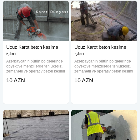
Ucuz Karot beton kəsimə
Ucuz Karot beton kəsimə
işləri
işləri
Azərbaycanın bütün bölgələrində
Azərbaycanın bütün bölgələrində
obyekt və mənzillərdə təhlükəsiz,
obyekt və mənzillərdə təhlükəsiz,
zəmanətli və operativ beton kəsimi
zəmanətli və operativ beton kəsimi
və deşmə işlərini həyata
və deşmə işlərini həyata
10 AZN
10 AZN
keçiririk.Beton kesen beton deşen
keçiririk.Beton kesen beton deşen
beton kesimi beton deşimi armatur
beton kesimi beton deşimi armatur
qarişiq betonlarin
qarişiq betonlarin