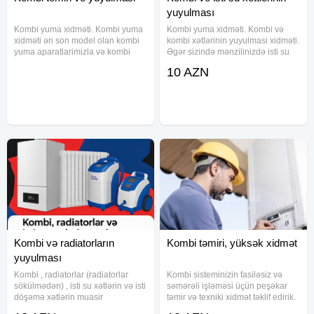
yuyulması
Kombi yuma xidməti. Kombi yuma
Kombi yuma xidməti. Kombi və
xidməti ən son model olan kombi
kombi xətlərinin yuyulmasi xidməti.
yuma aparatlarimizla və kombi
Əgər sizində mənzilinizdə isti su
dərmanı ilə yuyularaq tam
zəif gəlirsə və istilik sisteminizdə
10 AZN
təmizlənir. İsti suyunuzun zəif
nasazliq varsa zəng edin. Tecili və
gəlməsinin səbəbi kombi və isti su
keyfiyyətli usta xidməti. Təcili
xəttinin tutulmasidir. Kombi
xidmət
Kombi və radiatorların
Kombi təmiri, yüksək xidmət
yuyulması
Kombi , radiatorlar (radiatorlar
Kombi sisteminizin fasiləsiz və
sökülmədən) , isti su xətlərin və isti
səmərəli işləməsi üçün peşəkar
döşəmə xətlərin muasir
təmir və texniki xidmət təklif edirik.
avadanlıqla yuyulması və ərpdən
Müasir avadanlıqlarla və yüksək