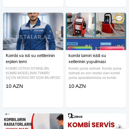
Kombi və isti su xettlerinin
kombi təmiri istdi su
erpten temi
xetlerinin yuyulmasi
KOMBİ USTASI İSTƏNİLƏN
Kombi yuma xidməti. Kombi yuma
KOMBİ MODELİNİN TƏMİRİ
xidməti ən son model olan kombi
ÜÇÜN MÜRACİƏT EDƏ BİLƏRSİZ
yuma aparatlarimizla və kombi
KAMPA firmasının aparatı və
dərmanı ilə yuyularaq tam
10 AZN
10 AZN
kimyasalından istifade ederek
təmizlənir. İsti suyunuzun zəif
KOMBİ VƏ RADİATORLARINIZI
gəlməsinin səbəbi kombi və isti su
mükəmməl şəkildə yuyuruq İSDTİ
xəttinin tutulmasidir. Kombi
SU XƏTLƏRİNİN VƏ SU