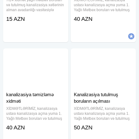
və tutulmuş kanalizasiya xətlərinin
ustası kanalizasya açma yuma 1.
alman avadanliğı vasitəsiylə
Yağlı Mətbəx boruları və tutulmuş
açılması kanalizasiya ustasi
kanalizasiya xətlərinin alman
15 AZN
40 AZN
kanalzasiya xidməti
avadanlığı vasitəsiylə açılması və
kakanalizasiya ustasi kanalzasiya
təmizlənməsi. Ev, Bağ, Villa, Ofis,
xidməti kanalizasiya aparati
Restorant, Otel və Biznes
kanalizasiya təmizləmə
Kanalizasiya tutulmuş
xidməti
boruların açılması
XİDMƏTLƏRİMİZ, kanalizasya
XİDMƏTLƏRİMİZ, kanalizasya
ustası kanalizasya açma yuma 1.
ustası kanalizasya açma yuma 1.
Yağlı Mətbəx boruları və tutulmuş
Yağlı Mətbəx boruları və tutulmuş
kanalizasiya xətlərinin alman
kanalizasiya xətlərinin alman
40 AZN
50 AZN
avadanlığı vasitəsiylə açılması və
avadanlığı vasitəsiylə açılması və
təmizlənməsi. Ev, Bağ, Villa, Ofis,
təmizlənməsi. Ev, Bağ, Villa, Ofis,
Restorant, Otel və Biznes
Restorant, Otel və Biznes