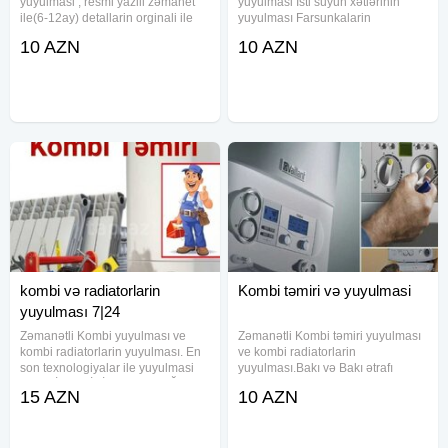
yuyulmasi , resmi yazili zəmanet
yuyulmasi İsti suyun xətlərinin
ile(6-12ay) detallarin orginali ile
yuyulması Farsunkalarin
deyişdirilməsi. Plata temiri Kombi
yuyulması Gaz sərfiyatin azalmasi
10 AZN
10 AZN
ustasi Konbi ustasi Kombi ustası
Radiatorlarin yuyulması Fan
Kombi isti su yuyulmasi Kombi
təmizlənməsi Zəmanət ремонт
ataplenia yuyulmasi Kombi
комби, мастер комби, комби
сервис,
kombi və radiatorlarin
Kombi təmiri və yuyulmasi
yuyulması 7|24
Zəmanətli Kombi yuyulması ve
Zəmanətli Kombi təmiri yuyulması
kombi radiatorlarin yuyulması. En
ve kombi radiatorlarin
son texnologiyalar ile yuyulmasi
yuyulması.Bakı və Bakı ətrafı
MƏNZİLLƏRİNİZDƏ VƏ BAĞ
sifarişlər qəbul olunur fərqimiz
15 AZN
10 AZN
EVLƏRİNİZDƏ SANTEXNİKA
gördüyümüz işlərdir. Kombi təmiri
XİDMƏTLƏRİMİZ DƏ VAR Su
Kombi yuyulmas Kombi Radiator
boruları və istilik sistemi
yuyulması #kombi usdası #kombi
borularında görünməyən