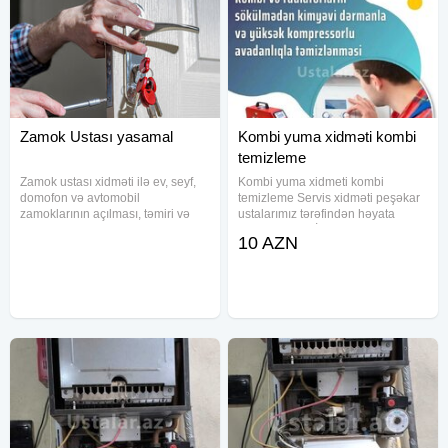
Zamok Ustası yasamal
Kombi yuma xidməti kombi
temizleme
Zamok ustası xidməti ilə ev, seyf,
Kombi yuma xidmeti kombi
domofon və avtomobil
temizleme Servis xidməti peşəkar
zamoklarının açılması, təmiri və
ustalarımız tərəfindən həyata
dəyişdirilməsi həyata keçirilir.
kecirilir KOMBİ VƏ
10 AZN
Zamokda yaranan nasazlıqlar
RADİATORLARINIZI mükəmməl
aradan qaldırılır, qapıya və
şəkildə yuyuruq İSDTİ SU
mexanizmə minimum müdaxilə ilə
XƏTLƏRİNİN VƏ SU
açılma
KRANTLARININ ƏRPDƏN
TƏMİZLƏNMƏSİNDƏ DƏ