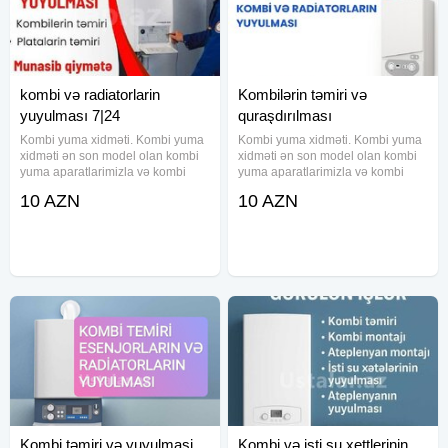
kombi və radiatorlarin
Kombilərin təmiri və
yuyulması 7|24
quraşdırılması
Kombi yuma xidməti. Kombi yuma
Kombi yuma xidməti. Kombi yuma
xidməti ən son model olan kombi
xidməti ən son model olan kombi
yuma aparatlarimizla və kombi
yuma aparatlarimizla və kombi
dərmanı ilə yuyularaq tam
dərmanı ilə yuyularaq tam
10 AZN
10 AZN
təmizlənir. İsti suyunuzun zəif
təmizlənir. İsti suyunuzun zəif
gəlməsinin səbəbi kombi və isti su
gəlməsinin səbəbi kombi və isti su
xəttinin tutulmasidir. Kombi
xəttinin tutulmasidir. Kombi
Kombi təmiri və yuyulmasi
Kombi və isti su xettlerinin