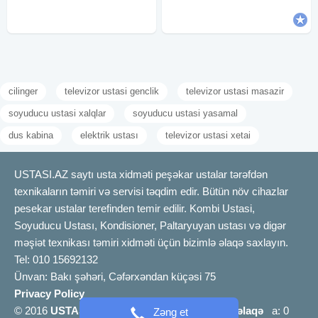
Yerində
zamokunda yaranan nasazlıqları
aradan
cilinger
televizor ustasi genclik
televizor ustasi masazir
soyuducu ustasi xalqlar
soyuducu ustasi yasamal
dus kabina
elektrik ustası
televizor ustasi xetai
USTASI.AZ saytı usta xidməti peşəkar ustalar tərəfdən
texnikaların təmiri və servisi təqdim edir. Bütün növ cihazlar
pesekar ustalar terefinden temir edilir. Kombi Ustasi,
Soyuducu Ustası, Kondisioner, Paltaryuyan ustası və digər
məşiət texnikası təmiri xidməti üçün bizimlə əlaqə saxlayın.
Tel: 010 15692132
Ünvan: Bakı şəhəri, Cəfərxəndan küçəsi 75
Privacy Policy
© 2016
USTASI.AZ
info [@] ustasi.az |
Bizimlə əlaqə
a: 0
Zəng et