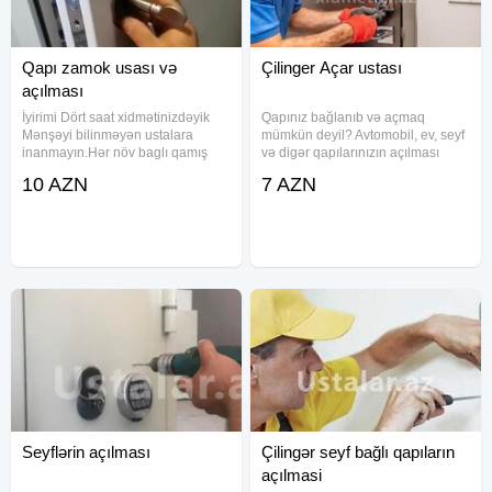
Qapı zamok usası və
Çilinger Açar ustası
açılması
İyirimi Dört saat xidmətinizdəyik
Qapınız bağlanıb və açmaq
Mənşəyi bilinməyən ustalara
mümkün deyil? Avtomobil, ev, seyf
inanmayın.Hər növ baglı qamış
və digər qapılarınızın açılması
qapıların açılması Avtomobil ev
üçün etibarlı və peşəkar xidmət
10 AZN
7 AZN
seyf vs Her cüre qapilarin (Ev,
lazımdırsa, doğru ünvandasınız.
Seyf, Domofon)açilmasi, Acarlarin
Mənşəyi bilinməyən ustalara
temir olunmasi, Qiymet
etibar etməyin. Biz 7/24 xidmət
Seyflərin açılması
Çilingər seyf bağlı qapıların
açılmasi