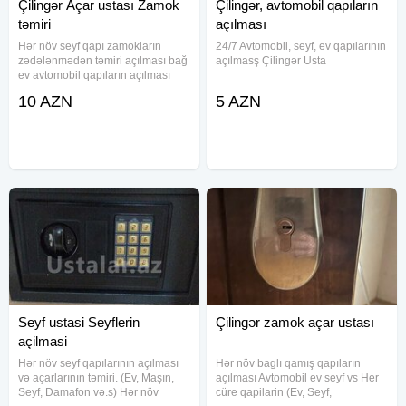
Çilingər Açar ustası Zamok
Çilingər, avtomobil qapıların
təmiri
açılması
Hər növ seyf qapı zamokların
24/7 Avtomobil, seyf, ev qapılarının
zədələnmədən təmiri açılması bağ
açılmasş Çilingər Usta
ev avtomobil qapıların açılması
təmiri xidməti
10 AZN
5 AZN
Seyf ustasi Seyflerin
Çilingər zamok açar ustası
açilmasi
Hər növ seyf qapılarının açılması
Hər növ baglı qamış qapıların
və açarlarının təmiri. (Ev, Maşın,
açılması Avtomobil ev seyf vs Her
Seyf, Damafon və.s) Hər növ
cüre qapilarin (Ev, Seyf,