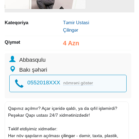
Kateqoriya
Təmir Ustasi
Çilingər
Qiymət
4 Azn
Abbasqulu
Bakı şəhəri
0552018XXX
nömrəni göstər
Qapınız açılmır? Açar içəridə qaldı, ya da qıfıl işləmirdi?
Peşəkar Qapı ustası 24/7 xidmətinizdədir!
Təklif etdiyimiz xidmətlər:
Hər növ qapıların açılması
çilingər
- dəmir, taxta, plastik,