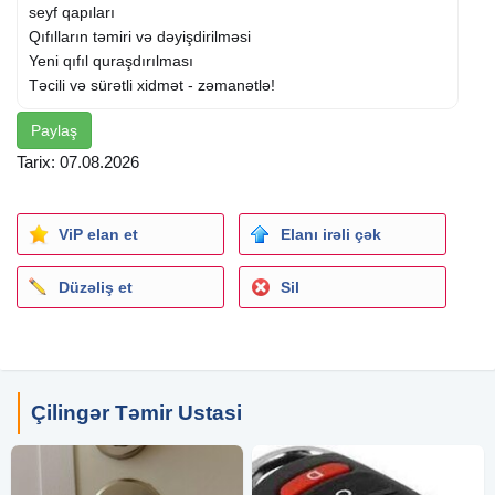
seyf qapıları
Qıfılların təmiri və dəyişdirilməsi
Yeni qıfıl quraşdırılması
Təcili və sürətli xidmət - zəmanətlə!
Paylaş
Zəng edin, qapınız bir neçə dəqiqəyə problemsiz açılacaq!
Tarix: 07.08.2026
#QapıUstası #QapıXidmətləri #QapıAçılması #QıfılTəmiri
#QıfılDəyişdirilməsi #TəciliQapıAçma #QapıProblemi
#QapıHəlli #QapıServis #Qapı #Qıfıl #Usta #Xidmət
ViP elan et
Elanı irəli çək
#SürətliXidmət #TəhlükəsizXidmət #QapıSistemi
#QapıTəmir #QapıTexniki #PeşəkarUsta #QapıUstasıBakı
Düzəliş et
Sil
#QapıXidmətBakı #QapıProblemləri #Açarİçəridə
#QapıKilidi #QapıÇözümleri #QapıQıfıl
Не открывается дверь? Потеряли ключ или сломался
замок?
Çilingər Təmir Ustasi
Опытный мастер по дверям готов помочь вам в любое
время!