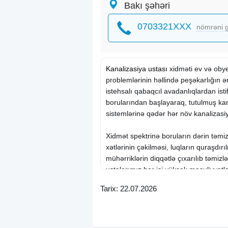
Bakı şəhəri
0703321XXX
nömrəni g
Kanalizasiya ustası
xidməti ev və obye
problemlərinin həllində peşəkarlığın ə
istehsalı qabaqcıl avadanlıqlardan ist
borularından başlayaraq, tutulmuş kan
sistemlərinə qədər hər növ kanalizasiya
Xidmət spektrinə boruların dərin təmi
xətlərinin çəkilməsi, luqların quraşdır
mühərriklərin diqqətlə çıxarılıb təmizl
ustalarımız hər işi yüksək məsuliyyətlə y
uzunmüddətli və təhlükəsiz işləmə təmi
Tarix: 22.07.2026
24 saat aktiv xidmətimiz sayəsində, ist
almaq mümkündür. Qiymətlər işin mür
uyğun, lakin həmişə ədalətli və sərfəli