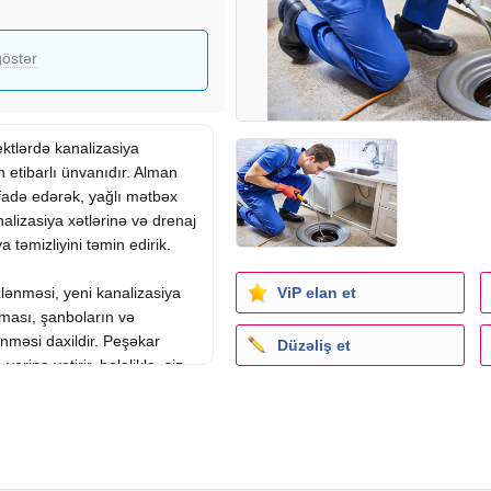
östər
ktlərdə kanalizasiya
n etibarlı ünvanıdır. Alman
ifadə edərək, yağlı mətbəx
alizasiya xətlərinə və drenaj
 təmizliyini təmin edirik.
ViP elan et
zlənməsi, yeni kanalizasiya
ılması, şanboların və
ənməsi daxildir. Peşəkar
Düzəliş et
erinə yetirir, beləliklə, siz
natı alırsınız.
ənilən vaxt təcili yardım
əkkəbliyinə və həcminə
dir. Kanalizasiya
ustası
ilə