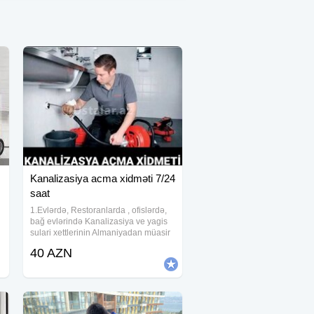
Kanalizasiya acma xidməti 7/24
saat
1.Evlərdə, Restoranlarda , ofislərdə,
bağ evlərində Kanalizasiya ve yagis
sulari xettlerinin Almaniyadan müasir
avadanliqlar ile temizlenmesi ve
40 AZN
siradan cixmiş kanalizasiya xettlerinin
kamera ile muşaide aparilmasi ve