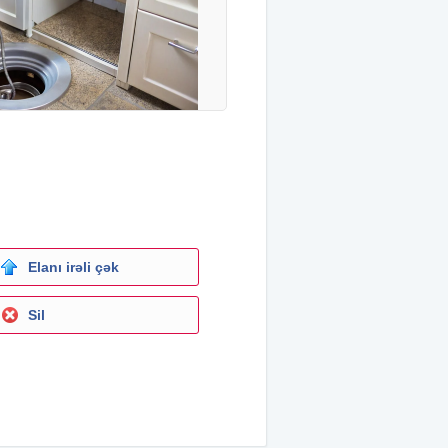
Elanı irəli çək
Sil