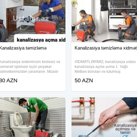
Kanalizasiya təmizləmə
Kanalizasiya təmizləmə xidmət
Kanalizasiya sisteminizin fasiləsiz və
XİDMƏTLƏRİMİZ, kanalizasya ustası
səmərəli işləməsi üçün peşəkar
kanalizasya açma yuma 1. Yağlı
xidmətlərimizdən yararlanın. Müasir
Mətbəx boruları və tutulmuş
avadanlıqlarla təchiz olunmuş
kanalizasiya xətlərinin alman
30 AZN
50 AZN
komandamız hər növ kanalizasiya və
avadanlığı vasitəsiylə açılması və
santexnika problemlərinin həllində
təmizlənməsi. Ev, Bağ, Villa, Ofis,
ixtisaslaşıb
Restorant, Otel və Biznes