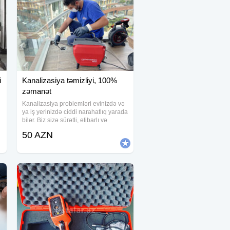
i
Kanalizasiya təmizliyi, 100%
zəmanət
Kanalizasiya problemləri evinizdə və
ya iş yerinizdə ciddi narahatlıq yarada
bilər. Biz sizə sürətli, etibarlı və
peşəkar kanalizasiya təmizləmə
50 AZN
xidməti təklif edirik. Müasir
texnologiyalar və güclü
avadanlıqlardan