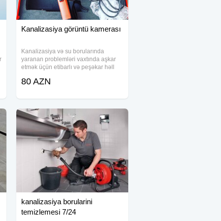
Kanalizasiya görüntü kamerası
Kanalizasiya və su borularında
r
yaranan problemləri vaxtında aşkar
etmək üçün etibarlı və peşəkar həll
axtarırsınızsa, yüksək keyfiyyətli
80 AZN
kanalizasiya görüntü kameramız
münasibdir. Bu avadanlıq boruların
içərisini dəqiq
kanalizasiya borularini
temizlemesi 7/24