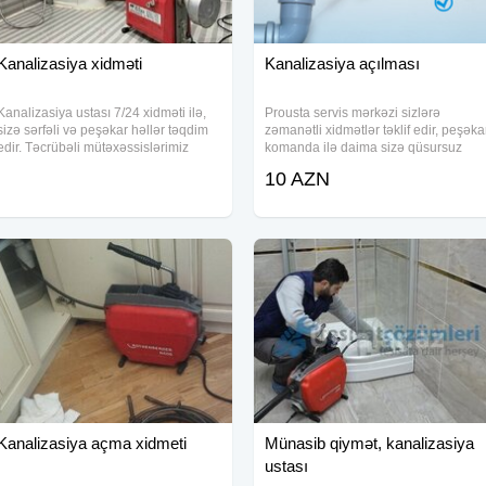
Kanalizasiya xidməti
Kanalizasiya açılması
Kanalizasiya ustası 7/24 xidməti ilə,
Prousta servis mərkəzi sizlərə
sizə sərfəli və peşəkar həllər təqdim
zəmanətli xidmətlər təklif edir, peşəka
edir. Təcrübəli mütəxəssislərimiz
komanda ilə daima sizə qüsursuz
avadanlıqları ilə tutulan kanalizasiya
xidmət göstərməkdədir. Niyə bizi
10 AZN
borularını təmizləyir və açır,
seçməlisiniz? - Zəmanət talonu
zəmanətlə. Sürətli və effektiv aparatla
veririk. - Sifarişdən ən gec 1 saata
dərhal
Kanalizasiya açma xidmeti
Münasib qiymət, kanalizasiya
ustası