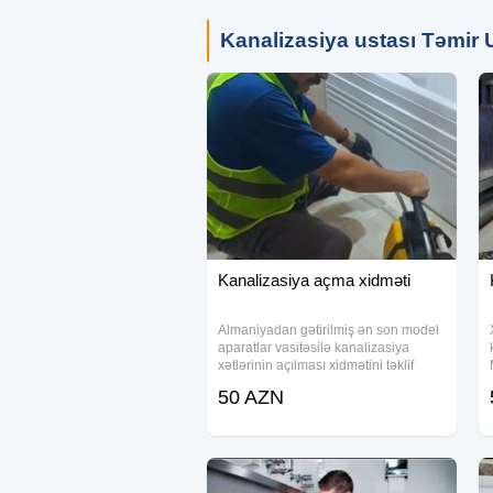
problemlərinizə operativ, keyfiyyətli v
Kanalizasiya ustası Təmir 
Kanalizasiya açma xidməti
Almaniyadan gətirilmiş ən son model
aparatlar vasitəsilə kanalizasiya
xətlərinin açılması xidmətini təklif
edirik, ödəniş hər bir görülən işdən
50 AZN
asılıdır. Xidmətimiz az zaman alan,
qısa müddətdə ünvana çatan,
zəmanətli