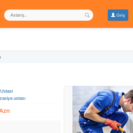
Giriş
ı
 Ustasi
zasiya ustası
 Azn