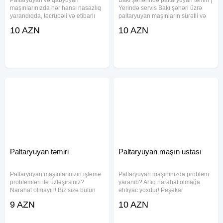
maşınlarınızda hər hansı nasazlıq
Yerində servis Bakı şəhəri üzrə
yarandıqda, təcrübəli və etibarlı
paltaryuyan maşınların sürətli və
ustaya ehtiyacınız var. Biz illərin
keyfiyyətli təmiri. Usta evinizə gəlir,
10 AZN
10 AZN
təcrübəsinə malik peşəkar ustalar
problemi yerində həll edir.
olaraq, bütün növ paltaryuyan və
Diaqnostika Pompa, motor, plata
qabyuyan maşınların
təmiri Su
Paltaryuyan təmiri
Paltaryuyan maşın ustası
Paltaryuyan maşınlarınızın işləmə
Paltaryuyan maşınınızda problem
problemləri ilə üzləşirsiniz?
yaranıb? Artıq narahat olmağa
Narahat olmayın! Biz sizə bütün
ehtiyac yoxdur! Peşəkar
marka və model paltaryuyan
ustalarımız paltaryuyan maşınların
9 AZN
10 AZN
maşınlarının zəmanətli təmiri
yerində və operativ təmirini həyata
xidmətini təqdim edirik. Təcrübəli
keçirir. İstənilən marka və modeldə
və peşəkar ustalarımız,
olan paltaryuyan