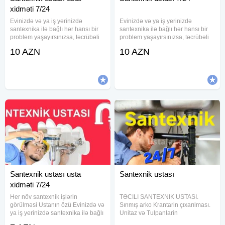
xidməti 7/24
Evinizdə və ya iş yerinizdə
Evinizdə və ya iş yerinizdə
santexnika ilə bağlı hər hansı bir
santexnika ilə bağlı hər hansı bir
problem yaşayırsınızsa, təcrübəli
problem yaşayırsınızsa, təcrübəli
santexnk ustası sizə etibarlı və
santexnk ustası sizə etibarlı və
10 AZN
10 AZN
keyfiyyətli xidmət təqdim edir.
keyfiyyətli xidmət təqdim edir.
Xidmətlərimiz: -Santexnik
Xidmətlərimiz: -Santexnik
sistemləri quraşdırılması və
sistemləri quraşdırılması və
Santexnik ustası usta
Santexnik ustası
xidməti 7/24
Her növ santexnik işlərin
TƏCILI SANTEXNIK USTASI.
görülməsi Ustanın özü Evinizdə və
Sınmış arko Krantarin çıxarılması.
ya iş yerinizdə santexnika ilə bağlı
Unitaz və Tulpanlarin
hər hansı bir problem
quraşdırılması. Moydadirlarin