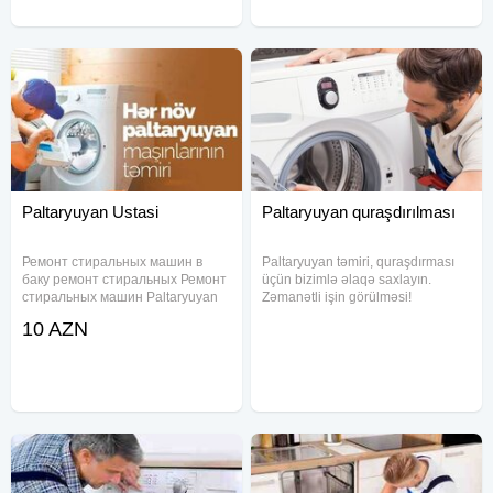
Paltaryuyan Ustasi
Paltaryuyan quraşdırılması
Ремонт стиральных машин в
Paltaryuyan təmiri, quraşdırması
баку ремонт стиральных Ремонт
üçün bizimlə əlaqə saxlayın.
стиральных машин Paltaryuyan
Zəmanətli işin görülməsi!
Maşınların Qabyuyan ustasi
Büdcənizə uyğun peşəkar xidmət!
10 AZN
Qabyuyan temiri TƏMİRİ
Hər bir işə zəmanət verilir. Hər növ
Paltaryuyan plata təmiri
paltaryuyan maşınlarin yüksək
PALTARYUYAN USTASI Gorenje
səviyyədə təmiri gördüyümüz
Paltaryuyan ustası