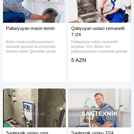
Paltaryuyan masin temiri
Qabyuyan ustasi zemanetli
7 /24
Butun marka paltaryuyanlarin
Paltaryuyan ustasi zemanetli
munasib quymət və zəmanətlə
peşəkar 7/24, Bütün növ
təmirini edirik. Qiymətlər servis
paltaryuyanlarin zemanetli yerinde
qiyməti kimi şişirdilmir. Sadəcə
orjinal hisselerle temiri.kimin ne
5 AZN
dəyişilən detalın pulu və təmir
suali varsa buyurub zeng ede
haqqı alınır. paltaryuyan servisi,
biler.nömremi, 7/24 işleyir.whatsap
samsung paltaryuyan servis,
var
Santexnik ustası usta
Santexnik ustası 7/24