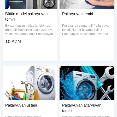
Bütün model paltaryuyan
Paltaryuyan temiri
təmiri
Ev texnikasının düzgün işləməsi
Peşəkar və zəmanətli Paltaryuyan
gündəlik həyatınızı asanlaşdırır və
təmiri. Hər bir ünvana gəlirik
vaxtınıza qənaət edir. Paltaryuyan
Paltaryuyan maşınların ünvanda
maşınlarınızın sıradan çıxması isə
sərfəli qiymətlə və peşəkarcasına
10 AZN
həm vaxt, həm də enerji itkisinə
təmiri. Münasib qiymətlə
səbəb ola bilər. Biz sizə bütün
paltaryuyanlarin təmiri və
marka və
quraşdırılması. Bakı və Sumqayıt
Paltaryuyan ustası
Paltaryuyan altaryuyan
təmiri
Paltaryuyan və qabyuyan
Bakı şəhərində paltaryuyan təmiri |