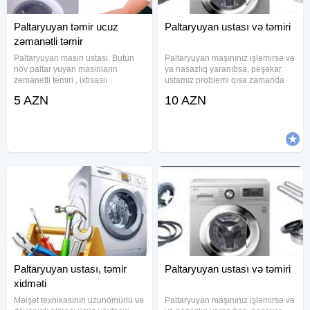
Paltaryuyan təmir ucuz
Paltaryuyan ustası və təmiri
zəmanətli təmir
Paltaryuyan masin ustasi. Butun
Paltaryuyan maşınınız işləmirsə və
nov paltar yuyan masinlarin
ya nasazlıq yaranıbsa, peşəkar
zemanetli temiri , ixtisaslı
ustamız problemi qısa zamanda
ustalar.Bakıda en ucuz təmir
həll etməyə hazırdır. Hər növ
5 AZN
10 AZN
bizdədir.Xidmətlərimizin qiyməti 5
paltaryuyan maşınların təmiri üzrə
Azn-dən başlayır.Bizimlə pulunuza
təcrübəli ustalarımız texniki
qənaət etmiş olarsınınız.Bizim
problemləri operativ və
Paltaryuyan ustası, təmir
Paltaryuyan ustası və təmiri
xidməti
Məişət texnikasının uzunömürlü və
Paltaryuyan maşınınız işləmirsə və