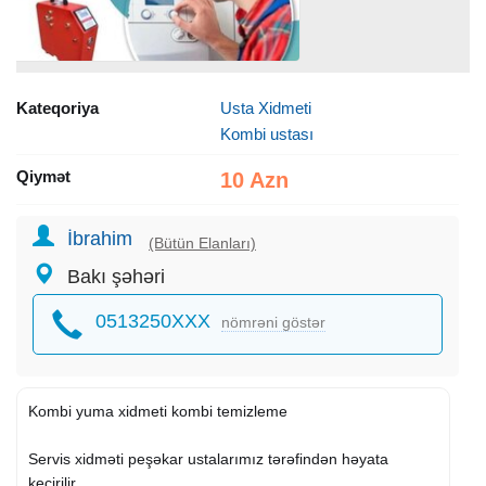
Kateqoriya
Usta Xidmeti
Kombi ustası
Qiymət
10 Azn
İbrahim
(Bütün Elanları)
Bakı şəhəri
0513250XXX
nömrəni göstər
Kombi yuma xidmeti kombi temizleme
Servis xidməti peşəkar ustalarımız tərəfindən həyata
kecirilir