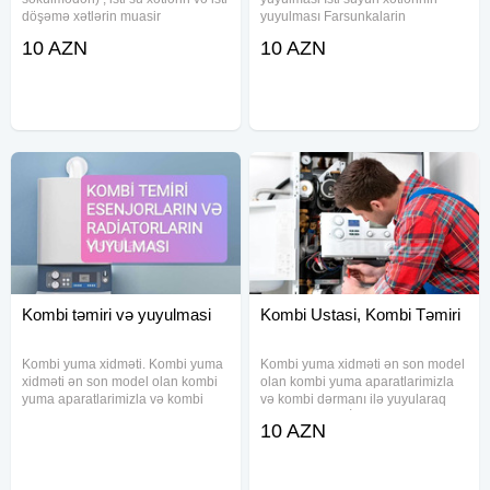
döşəmə xətlərin muasir
yuyulması Farsunkalarin
Kreditla kombi
avadanlıqla yuyulması və ərpdən
yuyulması Gaz sərfiyatin azalmasi
Tamizlik xidmatlari
10 AZN
10 AZN
təmizlənməsi. Чистка и промывка
Radiatorlarin yuyulması Fan
Kreditle kombiler
от накипи и грязи настенных
təmizlənməsi Zəmanət ремонт
газовых котлов, радиаторов(не
комби, мастер комби, комби
Kombi remontu
сервис,
Kombi qurasdirma
Kombi qurasdirilmasi
Ustalar
чистка комби мойка комби ремонт комби сервис комби
комби сервис мастер по ремонту комби
Kombi ustasi, kombi ustasi, kombi tamiri, kombi temiri ,
kombi yuyulmasi, kombi yuyulmasi , kombi qurasdirilmasi,
kombi qurasdirilm
Kombi təmiri və yuyulmasi
Kombi Ustasi, Kombi Təmiri
Kombi yuma xidməti. Kombi yuma
Kombi yuma xidməti ən son model
xidməti ən son model olan kombi
olan kombi yuma aparatlarimizla
yuma aparatlarimizla və kombi
və kombi dərmanı ilə yuyularaq
dərmanı ilə yuyularaq tam
tam təmizlənir. İsti suyunuzun zəif
10 AZN
təmizlənir. İsti suyunuzun zəif
gəlməsinin səbəbi kombi və isti su
gəlməsinin səbəbi kombi və isti su
xəttinin tutulmasidir. Kombi
xəttinin tutulmasidir. Kombi
yuyulması. İsti su