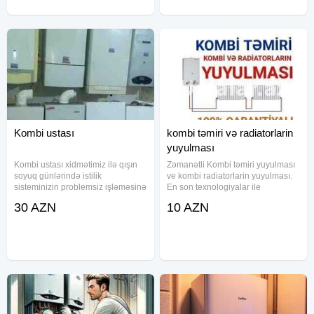
Kombi ustası
kombi təmiri və radiatorlarin
yuyulması
Kombi ustası xidmətimiz ilə qışın
Zəmanətli Kombi təmiri yuyulması
soyuq günlərində istilik
ve kombi radiatorlarin yuyulması.
sisteminizin problemsiz işləməsinə
En son texnologiyalar ile
zəmanət veririk. Peşəkar
yuyulmasi Kombi təmiri koroglu
30 AZN
10 AZN
ustalarımız bütün marka
Kombi yuyulması Komsomoliski
kombilərin təmirini və texniki
Kombi Radiator yuyulması
baxışını yüksək dəqiqliklə həyata
Sabunçu Kombi təmiri Balaxanı
keçirir
Kombi isti