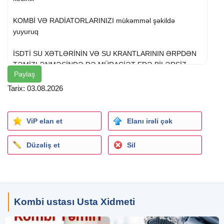
KOMBİ VƏ RADİATORLARINIZI mükəmməl şəkildə
yuyuruq
İSDTİ SU XƏTLƏRİNİN VƏ SU KRANTLARININ ƏRPDƏN
TƏMİZLƏNMƏSİNDƏ DƏ MÜRACİƏT EDƏ BİLƏRSİZ.
Paylaş
KOMBİ -60 MANAT
Tarix: 03.08.2026
RADİATOR-10 MANAT
SUŞİLKA-10 MANAT
YERDƏN İSİTMƏ -10 MANAT
ViP elan et
Elanı irəli çək
BOYLER - 120 MANAT
ELEKTİRİK su qızdırıcı- 50 MANAT
Düzəliş et
Sil
MƏNZİLLƏRİNİZDƏ VƏ BAĞ EVLƏRİNİZDƏ
SANTEXNİKA XİDMƏTLƏRİMİZ DƏ VAR
Su boruları və istilik sistemi borularında görünməyən
Kombi ustası Usta Xidmeti
yerlərdə yaranan problemi V18 PLUS avadanlığı vasitəsi
ilə su sızıntı nöktəsini təyin edib yaranmış problemi aradan