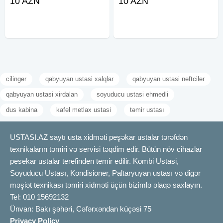
10 AZN
10 AZN
nasazliq varsa zəng edin. Tecili və
ustasi Konbi ustasi Kombi ustası
keyfiyyətli usta xidməti. Təcili
Kombi isti su yuyulmasi Kombi
xidmət
ataplenia yuyulmasi Kombi
cilinger
qabyuyan ustasi xalqlar
qabyuyan ustasi neftciler
qabyuyan ustasi xirdalan
soyuducu ustasi ehmedli
dus kabina
kafel metlax ustasi
təmir ustası
USTASI.AZ saytı usta xidməti peşəkar ustalar tərəfdən
texnikaların təmiri və servisi təqdim edir. Bütün növ cihazlar
pesekar ustalar terefinden temir edilir. Kombi Ustasi,
Soyuducu Ustası, Kondisioner, Paltaryuyan ustası və digər
məşiət texnikası təmiri xidməti üçün bizimlə əlaqə saxlayın.
Tel: 010 15692132
Ünvan: Bakı şəhəri, Cəfərxəndan küçəsi 75
Privacy Policy