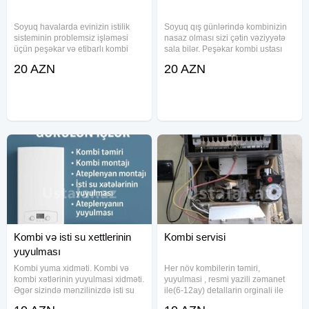
Soyuq havalarda evinizin istilik
Soyuq qış günlərində kombinizin
sisteminin problemsiz işləməsi
nasaz olması sizi çətin vəziyyətə
üçün peşəkar və etibarlı kombi
sala bilər. Peşəkar kombi ustası
ustası xidmətinə ehtiyacınız var.
olaraq, kombinizin təmiri,
20 AZN
20 AZN
Təcrübəli mütəxəssislərimiz hər
quraşdırılması və yuyulması
növ kombilərin təmirini, sistemin
xidmətlərini yüksək səviyyədə
yuyulmasını, hava
həyata keçiririk. Xidmətlərimiz: -
Kombi və isti su xettlerinin
Kombi servisi
yuyulması
Kombi yuma xidməti. Kombi və
Her növ kombilerin təmiri,
kombi xətlərinin yuyulmasi xidməti.
yuyulmasi , resmi yazili zəmanet
Əgər sizində mənzilinizdə isti su
ile(6-12ay) detallarin orginali ile
zəif gəlirsə və istilik sisteminizdə
deyişdirilməsi. Plata temiri Kombi