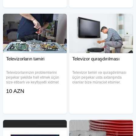
Televizorların təmiri
Televizor quraşdırılması
Televizorlarınızın problemlərini
Televizor təmiri və quraşdırılması
peşəkar şəkildə həll etmək üçün
üçün peşəkar usta axtarışında
sizə etibarlı və keyfiyyətli xidmət
olanlar bizə müraciət etsinlər.
təqdim edirik. LED, LCD və
Plata temiri, kanallarin yigilmasi,
10 AZN
Plazma televizorlarının təmiri,
televizorların diaqnostikası, hər cür
divara televizorun asılması, led
televizorların təmiri (LED, LCD)
lampaların dəyişdirilməsi
üçün bizimlə