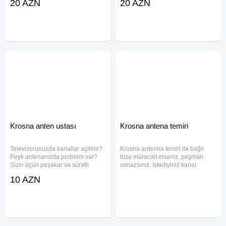
20 AZN
20 AZN
Xətai, 28 May, Nərimanov, Gənclik,
Aslanov Krosnu Ustasi Xalqlar
Ulduz Krosna • Televizor • Pult
Dostluğu Krosnu Ustasi Neftçilər
Sürətli və Peşəkar Xidmət
Krosnu Ustasi Qara Qarayev
Krosnu
Krosna anten ustası
Krosna antena temiri
Televizorunuzda kanallar açılmır?
Krosna antenna temiri ilə bağlı
Peyk antenanızda problem var?
bizə müraciət etsəniz, peşman
Sizin üçün peşəkar və sürətli
olmazsınız. Istədiyiniz kanal
xidmət təklif edirik. Bakı və ətraf
paketlərini seçin, ətraflı məlumat
10 AZN
ərazilərdə peyk antenalarının
və ya sifariş üçün zəng edin və ya
quraşdırılması, təmiri və
watsapda yazin. İş vaxtimiz 7/24.
sazlanması üzrə ixtisaslaşmış
Reqemsal Kanal