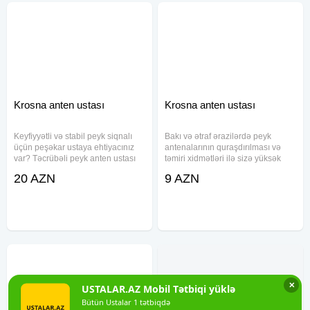
Krosna anten ustası
Krosna anten ustası
Keyfiyyətli və stabil peyk siqnalı
Bakı və ətraf ərazilərdə peyk
üçün peşəkar ustaya ehtiyacınız
antenalarının quraşdırılması və
var? Təcrübəli peyk anten ustası
təmiri xidmətləri ilə sizə yüksək
olaraq, sizə hər növ peyk və
keyfiyyət və dəqiqlik təqdim edirik.
20 AZN
9 AZN
krosnu antenalarının
Peyk anten ustası olaraq,
quraşdırılması, tənzimlənməsi və
müştərilərimizin rahatlığını təmin
təmiri xidmətlərini təklif edirik
etmək üçün operativ və
✕
USTALAR.AZ Mobil Tətbiqi yüklə
Bütün Ustalar 1 tətbiqdə