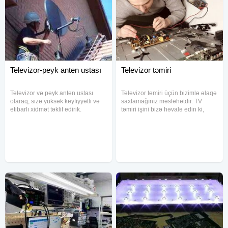
Televizor-peyk anten ustası
Televizor təmiri
Televizor və peyk anten ustası
Televizor temiri üçün bizimlə əlaqə
olaraq, sizə yüksək keyfiyyətli və
saxlamağınız məsləhətdir. TV
etibarlı xidmət təklif edirik.
təmiri işini bizə həvalə edin ki,
Evinizdə və ya iş yerinizdə
sonra peşman olmayasınız. Bu
televizorunuzun və peyk anten
sahədə zəngin təcrübəmiz var.
sisteminizin düzgün işləməsi üçün
İllərdir ki, televizorların təmiri ilə
peşəkar yanaşmamızla
məşğuluq və istənilən