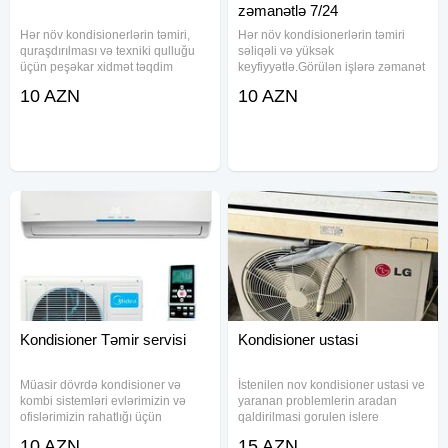
zəmanətlə 7/24
Hər növ kondisionerlərin təmiri,
Hər növ kondisionerlərin təmiri
quraşdırılması və texniki qulluğu
səliqəli və yüksək
üçün peşəkar xidmət təqdim
keyfiyyətlə.Görülən işlərə zəmanət
edirik.Müştərilərimizə yüksək
verilir. Təcili usta xidməti.
10 AZN
10 AZN
keyfiyyətli və səliqəli iş təcrübəsi
Sabuncu, Zabrat, Mastaga,
təqdim etməyi özümüzə vəzifə
Ramani, Cileger, Buzovna,
bilirik. Hər bir işə zəmanət
Mehemmedi.Digah, Bal axani,
Pirasagi, Nardalan,
Kondisioner Təmir servisi
Kondisioner ustasi
Müasir dövrdə kondisioner və
İstenilen nov kondisioner ustasi ve
kombi sistemləri evlərimizin və
yaranan problemlerin aradan
ofislərimizin rahatlığı üçün
qaldirilmasi gorulen islere
vazkeçilməz qurğulara çevrilib.
zemanet texniki baxis yuksek
10 AZN
15 AZN