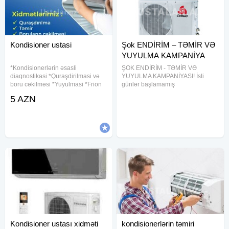
Kondisioner ustasi
Şok ENDİRİM – TƏMİR VƏ
YUYULMA KAMPANİYA
*Kondisionerlərin əsasli
ŞOK ENDİRİM - TƏMİR VƏ
diaqnostikasi *Quraşdirilmasi və
YUYULMA KAMPANİYASI! İsti
boru cəkilməsi *Yuyulmasi *Frion
günlər başlamamış
(qaz)vurulmasi *Yerinin
kondisionerinizi yoxlatdırın! Dərin
5 AZN
dəyişdirilməsi *Boru xəttinin
yuyulma Keyfiyyətli təmir Münasib
çəkilməsi İşimizə zəmanət
qiymətSürətli xidmət Bir zəng -
veririk.Əminliklə müraciyət edə
problem həll olunsun!
Kondisioner ustası xidməti
kondisionerlərin təmiri