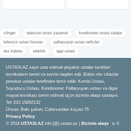
cilinger
televizor ustasi yasamal
kondisioner ustasi xalqlar
televizor ustasi hovsan
paltaryuyan ustasi neftciler
dus kabina
elektrik
qapi ustasi
USTASI.AZ saytı usta xidməti peşəkar ustalar tərəfdən
texnikaların təmiri və servisi təqdim edir. Bütün növ cihazlar
pesekar ustalar terefinden temir edilir. Kombi Ustasi,
Soyuducu Ustası, Kondisioner, Paltaryuyan ustası və digər
məşiət texnikası təmiri xidməti üçün bizimlə əlaqə saxlayın.
Tel: 010 15692132
Ünvan: Bakı şəhəri, Cəfərxəndan küçəsi 75
Privacy Policy
© 2016
USTASI.AZ
info [@] ustasi.az |
Bizimlə əlaqə
a: 0