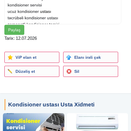
kondisioner servisi
ucuz kondisioner
ustası
təcrübəli kondisioner ustası
zəmanətli kondisioner təmiri
Paylaş
bakıda kondisioner ustası
təcili kondisioner ustası
Tarix: 12.07.2026
evə çağırış kondisioner ustası
split kondisioner təmiri
ViP elan et
Elanı irəli çək
Düzəliş et
Sil
Kondisioner ustası Usta Xidmeti