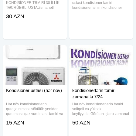
KONDİSİONER TƏMİRİ 30 İLLİK
ustasi kondisioner təmiri
TƏCRÜBƏLİ USTA Zəmanətli
kondisioner temiri kondisioner
təmir Səliqəli və dəqiq iş Nəzakətli
quraşdırılması kondisioner montajı
30 AZN
və etibarlı davranış Orijinal ehtiyat
kondisioner yuyulması kondisioner
hissələri ilə iş Evdə və ofisdə təmir
qaz vurulması freon qazı vurulması
Ən mürəkkəb nasazlıqların
kondisioner
Kondisioner ustası (hər növ)
kondisionerlərin təmiri
zəmanətlə 7/24
Hər növ kondisionerlərin
Hər növ kondisionerlərin təmiri
quraşdırılması, sökülüb yenidən
səliqəli və yüksək
qurulması, qaz vurulması, təmiri və
keyfiyyətlə.Görülən işlərə zəmanət
təmizlənməsi işlərini peşəkar
verilir. kondisioner ustası /
15 AZN
50 AZN
səviyyədə həyata keçiririk.
kondisioner təmiri / ремонт
Təcrübəli mütəxəssis kimi, hər bir
кондисионер / kondisioner ustasi /
işə zəmanət verirəm və
kondisioner temiri / kandisaner /