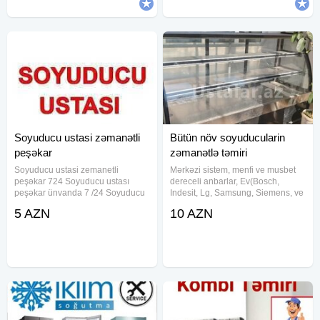
Soyuducu ustasi zəmanətli
Bütün növ soyuducularin
peşəkar
zəmanətlə təmiri
Soyuducu ustasi zemanetli
Mərkəzi sistem, menfi ve musbet
peşəkar 724 Soyuducu ustası
dereceli anbarlar, Ev(Bosch,
peşəkar ünvanda 7 /24 Soyuducu
Indesit, Lg, Samsung, Siemens, ve
təmiri soyuducu ustasi soyuducu
s.), Vitrin, Südlük tipli
5 AZN
10 AZN
temiri 2 il zemanet soyuducu
soyuducularin
usdası Soyuducu təmiri soyuducu
temiri.Kompressorlar, platalar, fan
ustasi soyuducu temiri soyuducu
matorlar ve diger deyisen detallara
ustası 2
6 aydan 1