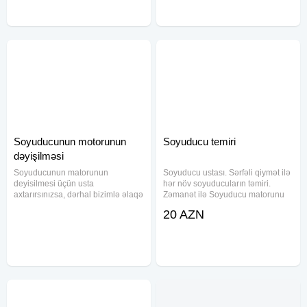
növ soyuducuların
Soyuducunun motorunun
Soyuducu temiri
dəyişilməsi
Soyuducunun matorunun
Soyuducu ustası. Sərfəli qiymət ilə
deyisilmesi üçün usta
hər növ soyuducuların təmiri.
axtarırsınızsa, dərhal bizimlə əlaqə
Zəmanət ilə Soyuducu matorunu
saxlayın. Soyuducu temirine aid
dəyişdirilməsi 15 il rəsmi servis
20 AZN
bütün xidmətləri göstəririk.
təcrübəsi ilə xidmətinizdəyik.
Soyuducuya qaz vurulması,
Təmir olunan bütün soyuduculara
soyuducu motorunun dəyişilməsi
zəmanət verilir, və
üçün bizə müraciət