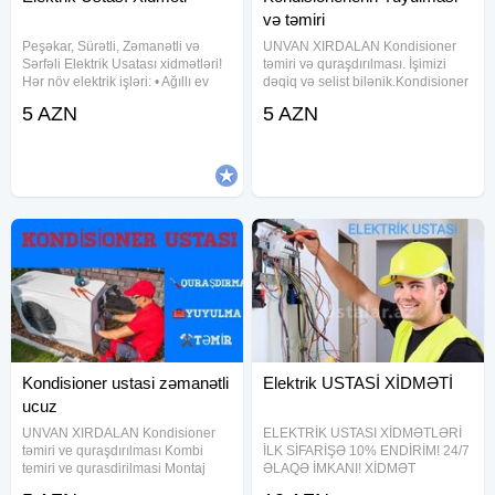
və təmiri
Peşəkar, Sürətli, Zəmanətli və
UNVAN XIRDALAN Kondisioner
Sərfəli Elektrik Usatası xidmətləri!
təmiri və quraşdırılması. İşimizi
Hər növ elektrik işləri: • Ağıllı ev
dəqiq və selist bilənik.Kondisioner
sistemləri • Sayğac və şit
təmiri ve quraşdırılması Montaj
5 AZN
5 AZN
quraşdırılması • Lüstr, rozetka,
demontaj sökülmə quraşdırılma
açar, sensor, rele • Generator
qaz vurulma yuma hər bir işimizə
qoşulması və texniki
zəmanət veririk işimizin
Kondisioner ustasi zəmanətli
Elektrik USTASİ XİDMƏTİ
ucuz
UNVAN XIRDALAN Kondisioner
ELEKTRİK USTASI XİDMƏTLƏRİ
təmiri ve quraşdırılması Kombi
İLK SİFARİŞƏ 10% ENDİRİM! 24/7
temiri ve qurasdirilmasi Montaj
ƏLAQƏ İMKANI! XİDMƏT
demontaj sökülmə quraşdırılma
SONRASI 1 AYLIQ TAM