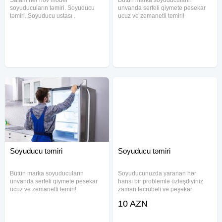
soyuducuların təmiri. Soyuducu
unvanda serfeli qiymete pesekar
təmiri. Soyuducu ustası .
ucuz ve zemanetli temiri!
Soyuducu temiri. Xoldenik ustası
Servislerden ucuz qiymət deyirik,
Xoldenik Master. Master xoldenik.
gördüyümüz işə zəmanət veririk.
Təmiri soyuducu Temir soyuducu
Unvanda temir üçün bizimlə əlaqə
Usda soyuducu Markasından asılı
saxlayın. 6 aydan 2 ile kimi resmi
Soyuducu təmiri
Soyuducu təmiri
Bütün marka soyuducuların
Soyuducunuzda yaranan hər
unvanda serfeli qiymete pesekar
hansı bir problemlə üzləşdiyiniz
ucuz ve zemanetli temiri!
zaman təcrübəli və peşəkar
Servislerden ucuz qiymət deyirik,
mütəxəssislərimiz sizə kömək
10 AZN
gördüyümüz işə zəmanət veririk.
etmək üçün hazırdır.
Unvanda temir üçün bizimlə əlaqə
Soyuducunuzun markası və
saxlayın. 6 aydan 2 ile kimi resmi
modelindən asılı olmayaraq, bütün