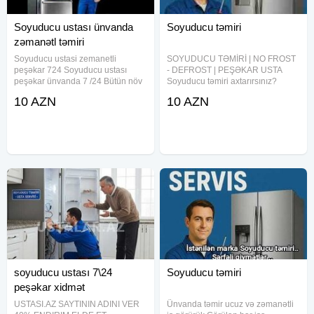
Soyuducu ustası ünvanda
Soyuducu təmiri
zəmanətl təmiri
Soyuducu ustasi zemanetli
SOYUDUCU TƏMİRİ | NO FROST
peşəkar 724 Soyuducu ustası
- DEFROST | PEŞƏKAR USTA
peşəkar ünvanda 7 /24 Bütün növ
Soyuducu təmiri axtarırsınız?
soyuducuların(fərqi yoxdur)
Soyuducu işləmir, soyutmur, don
10 AZN
10 AZN
unvana gelmekle qapida
vurur, səs salır, altından su axıdır?
zemanetli temirini alışı və satışını
No Frost və Defrost sistemli
heyata keciririk Ucuz və keyfiyətlə
soyuducuların təmiri üçün yerində,
soyuducu ustası 7\24
Soyuducu təmiri
peşəkar xidmət
USTASI.AZ SAYTININ ADINI VER
Ünvanda təmir ucuz və zəmanətli