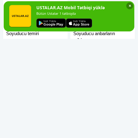
✕
USTALAR.AZ Mobil Tətbiqi yüklə
Bütün Ustalar 1 tətbiqdə
Indi Yüklə
Indi Yüklə
Google Play
App Store
Soyuducu temiri
Soyuducu anbarların
yığılması
Soyuducu ustası. Sərfəli qiymət ilə
Soyuducu anbarlarin yigilmasi,
hər növ soyuducuların təmiri.
soyuducuya qaz vurulması,
Zəmanət ilə Soyuducu matorunu
soyuducu motorunun dəyişilməsi
dəyişdirilməsi 15 il rəsmi servis
xidmətini göstəririk. Ən peşəkar
təcrübəsi ilə xidmətinizdəyik.
soyuducu temiri üçün bizə
Təmir olunan bütün soyuduculara
müraciət edə bilərsiniz. Xaladelnik
zəmanət verilir, və
ustası axtarışında olanlar bu işi