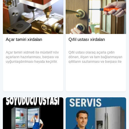
Açar təmiri xirdalan
Qıfıl ustası xirdalan
Açar təmiri xidməti ilə müxtəlif növ
Qıfıl ustası olaraq açarla çətin
açarların hazırlanması, bərpası və
dönən, ilişən və tam bağlanmayan
uyğunlaşdırılması həyata keçirilir.
qıfılların sazlanması və bərpası ilə
Dəmir, taxta, seyf və avtomobil
məşğul oluram. Qıfıl
qapıları üçün açar sistemləri ilə
mexanizmində yaranan
işlənilir. Qıfıl mexanizmlərinin
nasazlıqlar yoxlanılır, uyğun
yenilənməsi
hissələr dəyişdirilir və mexanizmin
düzgün