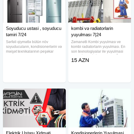
Soyuducu ustasi , soyuducu
kombi və radiatorlarin
təmiri 7/24
yuyulması 7|24
Sərfəli qiymətlə bütün növ
Zəmanətli Kombi yuyulması ve
soyuducuların, kondisionerlərin və
kombi radiatorlarin yuyulması. En
məişət texnikalarının peşəkar
son texnologiyalar ile yuyulmasi
təmiri və servisi. Gördüyümüz
MƏNZİLLƏRİNİZDƏ VƏ BAĞ
15 AZN
bütün işlərə zəmanət veririk. Əsas
EVLƏRİNİZDƏ SANTEXNİKA
məqsədimiz müştəri
XİDMƏTLƏRİMİZ DƏ VAR Su
məmnuniyyətidir. Xidmətlərimiz: •
boruları və istilik sistemi
Soyuducu
borularında görünməyən
Elektrik Ustası Xidməti
Kondisionerlerin Yuyulmasi