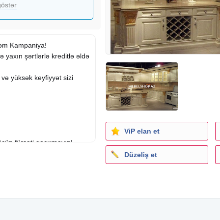
östər
şəm Kampaniya!
 yaxın şərtlərlə kreditlə əldə
 və yüksək keyfiyyət sizi
ViP elan et
üçün fürsəti qaçırmayın!
Düzəliş et