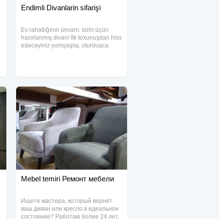
Endimli Divanlarin sifarişi
Ev rahatlığının ünvanı: sizin üçün
hazırlanmış divan! İlk toxunuşdan hiss
edəcəyiniz yumşaqlıq, oturduqca
sevəcəyiniz rahatlıq… Bir evin
enerjisini dəyişdirən divanlarla
xidmətinizdəyik. Sifariş edin, evinizə
xoş aura
Mebel temiri Ремонт мебели
Ищете мастера, который вернёт
ваш диван или кресло в идеальное
состояние? Работаю более 24 лет,