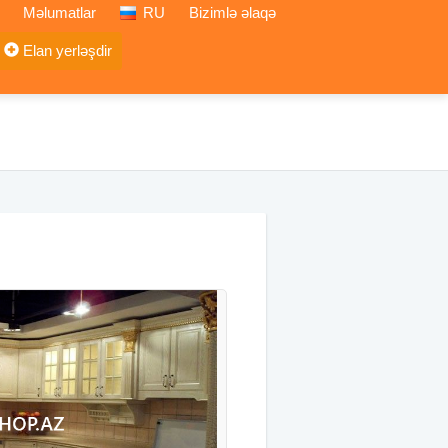
Məlumatlar
RU
Bizimlə əlaqə
Elan yerləşdir