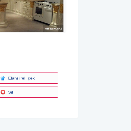
Elanı irəli çək
Sil