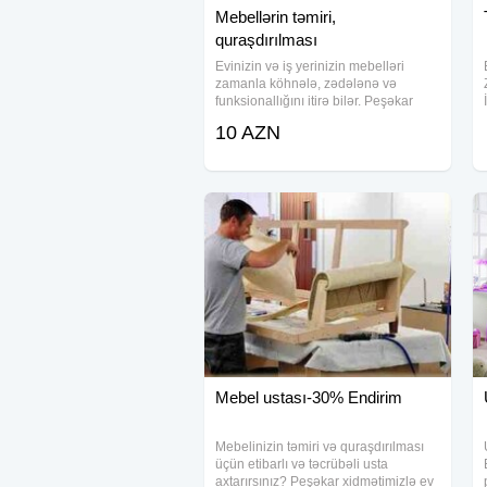
Mebellərin təmiri,
quraşdırılması
Evinizin və iş yerinizin mebelləri
zamanla köhnələ, zədələnə və
funksionallığını itirə bilər. Peşəkar
ustalarımız 27 illik təcrübəsi ilə hər
10 AZN
növ yumşaq və bərk mebellərin
təmirini həyata keçirir, köhnəlmiş
mexanizmləri
Mebel ustası-30% Endirim
Mebelinizin təmiri və quraşdırılması
üçün etibarlı və təcrübəli usta
axtarırsınız? Peşəkar xidmətimizlə ev