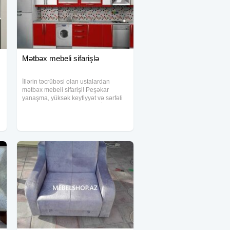
Mətbəx mebeli sifarişlə
İllərin təcrübəsi olan ustalardan
mətbəx mebeli sifarişi! Peşəkar
yanaşma, yüksək keyfiyyət və sərfəli
qiymətlərlə xidmətinizdəyik. İstədiyiniz
model, rəng və ölçüdə mətbəxlər
hazırlanır. Kredit var - büdcənizə
uyğun