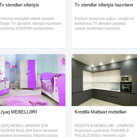
Tv stendləri sifarişlə
Tv stendlər sifarişlə hazırlanır
Evinizdə dəyişiklik etmək vaxtıdır!
Evinizin dizaynına uyğun, zövqlü və
Zövqlü TV stendləri sifarişlə hazırlanır
funksional TV stendlər peşəkar
İnanılmaz ENDİRİM kampaniyası
ustalar tərəfindən hazırlanır.
Kreditlə əldə et, rahat ödə Rayonlara
Keyfiyyətli material Zövqlü dizayn
tam PULSUZ çatdırılma Evinizə yeni
Münasib qiymət
nəfəs qatmaq üçün bizə yazın!
Uşaq MEBELLƏRİ
Kreditlə Mətbəxt mebelləri
UŞAQ MEBELLƏRİNDƏ ŞOK
KREDİTLƏ MEBELLƏR - ZAMİNSİZ
ENDİRİM BAŞLADI! İllərin təcrübəli
Rayonlara çatdırılma TAMAMİLƏ
peşəkar komandası Sifarişlə xüsusi
PULSUZ! Bütün mebellər üçün