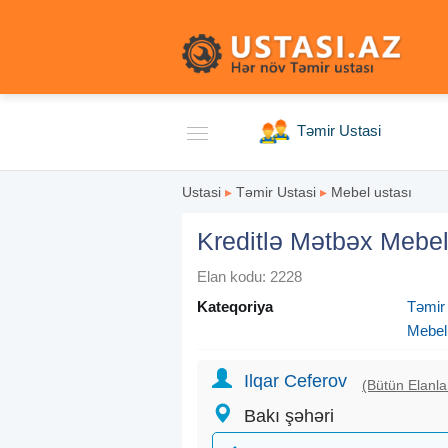
Təmir Ustasi
Ustasi
▸
Təmir Ustasi
▸
Mebel ustası
Kreditlə Mətbəx Mebel
Elan kodu: 2228
Kateqoriya
Təmir
Mebel
Ilqar Ceferov
(Bütün Elanla
Bakı şəhəri