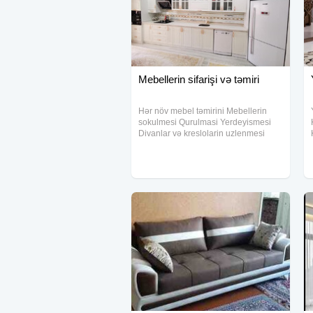
Mebellerin sifarişi və təmiri
Hər növ mebel təmirini Mebellerin
sokulmesi Qurulmasi Yerdeyismesi
Divanlar və kreslolarin uzlenmesi
Evdən evə sökülüb yenidən yıgılması
ve xarab olan mebellərin temir
olunmasi. Ve qeyd edek ki digər
mebelləre aid hər