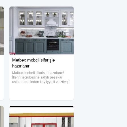
Mətbəx mebeli sifarişlə
hazırlanır
Mətbəx mebeli sifarişlə hazırlanır!
İllərin təcrübəsinə sahib peşəkar
ustalar tərəfindən keyfiyyətli və zövqlü
mətbəxlər düzəldirik. Evinizin
ölçüsünə və dizaynına uyğun fərdi
layihələr hazırlanır. Kreditlə rahat
ödəniş