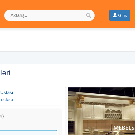
Giriş
ləri
 Ustasi
 ustası
rı)