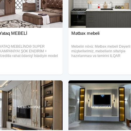
Yataq MEBELİ
Mətbəx mebeli
YATAQ MEBELİNDƏ SUPER
Mebelin növü: Mətbəx mebeli Dəyərli
KAMPANİYA! ŞOK ENDİRİM +
müştərilərimiz, mebellərin sifarişlə
Kreditlə rahat ödəniş! İstədiyin model
hazırlanması və təmirini ILQAR
sifarişlə hazırlanır! Münasib qiymət
MEBEL EVI şirkəti olaraq sizlərə
Keyfiyyətli material Sürətli quraşdırma
təqdim edirik. Mebellərimiz yüksək
Bu fürsət uzun çəkməyəcək!
keyfiyyətli materiallardan, təcrübəli
personal