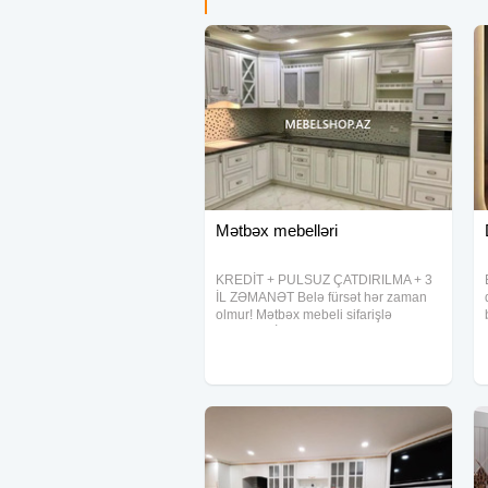
Mətbəx mebelləri
KREDİT + PULSUZ ÇATDIRILMA + 3
İL ZƏMANƏT Belə fürsət hər zaman
olmur! Mətbəx mebeli sifarişlə
hazırlanır İstədiyin ölçüdə və rəngdə
Kreditlə rahat ödəniş Rayonlara
ödənişsiz çatdırılma 3 il rəsmi
zəmanət sənədi Bu gün