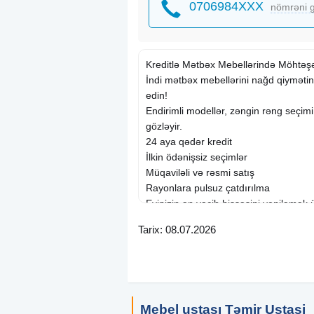
0706984XXX
nömrəni g
Kreditlə Mətbəx Mebellərində Möhtə
İndi mətbəx mebellərini nağd qiymətinə
edin!
Endirimli modellər, zəngin rəng seçimi
gözləyir.
24 aya qədər kredit
İlkin ödənişsiz seçimlər
Müqaviləli və rəsmi satış
Rayonlara pulsuz çatdırılma
Evinizin ən vacib hissəsini yeniləmək 
Tarix: 08.07.2026
Mebel ustası Təmir Ustasi