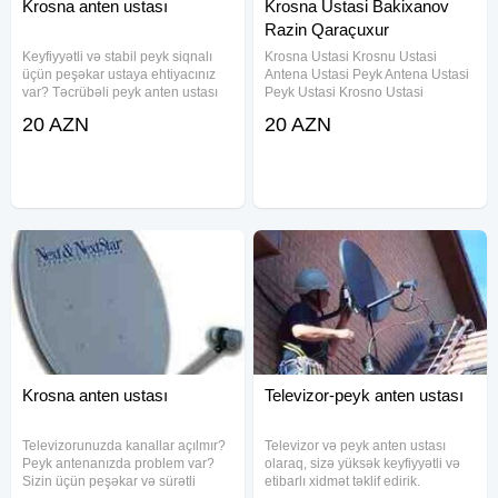
Krosna anten ustası
Krosna Ustasi Bakixanov
Razin Qaraçuxur
Keyfiyyətli və stabil peyk siqnalı
Krosna Ustasi Krosnu Ustasi
üçün peşəkar ustaya ehtiyacınız
Antena Ustasi Peyk Antena Ustasi
var? Təcrübəli peyk anten ustası
Peyk Ustasi Krosno Ustasi
olaraq, sizə hər növ peyk və
Televezirloran Divardan Asilmasi
20 AZN
20 AZN
krosnu antenalarının
Xidməti Televizorun Divara Montaji
quraşdırılması, tənzimlənməsi və
Televizorun Divara Vurulmasi
təmiri xidmətlərini təklif edirik
Kroşdein Ustasi Krosna Ustasi
Krosna anten ustası
Televizor-peyk anten ustası
Televizorunuzda kanallar açılmır?
Televizor və peyk anten ustası
Peyk antenanızda problem var?
olaraq, sizə yüksək keyfiyyətli və
Sizin üçün peşəkar və sürətli
etibarlı xidmət təklif edirik.