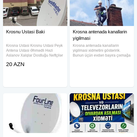
Krosnu Ustasi Baki
Krosna antenada kanallarin
yigilmasi
Krosna Ustasi Krosnu Ustasi Peyk
Krosna antenada kanallarin
Antena Ustasi Əhmədli Həzi
yigilmasi xidmetini göstəririk.
Aslanov Xalqlar Dostluğu Neftçilər
Bunun üçün evdən bayıra çıxmağa
Qara Qarayev Bakıxanov
ehtiyacınız yoxdu. Bir zənglə
20 AZN
Qaraçuxur Yeni Günəşli Köhnə
xidməti sifariş edə bilərsiniz.
Günəşli Xətai 28 May Nərimanov
Krosna Antena ustasi axtarışında
Gənclik Ulduz Diqqət
olanlara kömək etməyə hazırıq