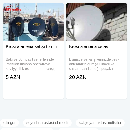
Krosna antena satışı təmiri
Krosna antena ustası
Bakı və Sumqayıt şəhərlərində
Evinizdə və ya iş yerinizdə peyk
istənilən ünvana operativ və
anteninizin quraşdırılması və
keyfiyyətli krosna antena satışı,
sazlanması ilə bağlı peşəkar
quraşdırılması və təmiri xidməti
xidmət axtarırsınız? Təcrübəli peyk
5 AZN
20 AZN
təklif edirik. Müasir və dayanıqlı
anten ustası olaraq, sizə keyfiyyətli
avadanlıqlarımız ilə sizə yüksək
və sərfəli həllər təklif edirik. Yeni
keyfiyyətli televiziya
krosnu dəsti
cilinger
soyuducu ustasi ehmedli
qabyuyan ustasi neftciler