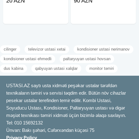
20 AZN
90 AZN
Xətai, 28 May, Nərimanov, Gənclik,
edirik. Krosna peyk antenalarının
Ulduz Krosna • Televizor • Pult
və TvBox-ların həm nağd, həm də
Sürətli və Peşəkar Xidmət
kreditlə quraşdırılmasını
cilinger
televizor ustasi xetai
kondisioner ustasi nerimanov
kondisioner ustasi ehmedli
paltaryuyan ustasi hovsan
dus kabina
qabyuyan ustasi xalqlar
monitor təmiri
USTASI.AZ saytı usta xidməti peşəkar ustalar tərəfdən
texnikaların təmiri və servisi təqdim edir. Bütün növ cihazlar
pesekar ustalar terefinden temir edilir. Kombi Ustasi,
Soyuducu Ustası, Kondisioner, Paltaryuyan ustası və digər
məşiət texnikası təmiri xidməti üçün bizimlə əlaqə saxlayın.
Tel: 010 15692132
Ünvan: Bakı şəhəri, Cəfərxəndan küçəsi 75
Privacy Policy