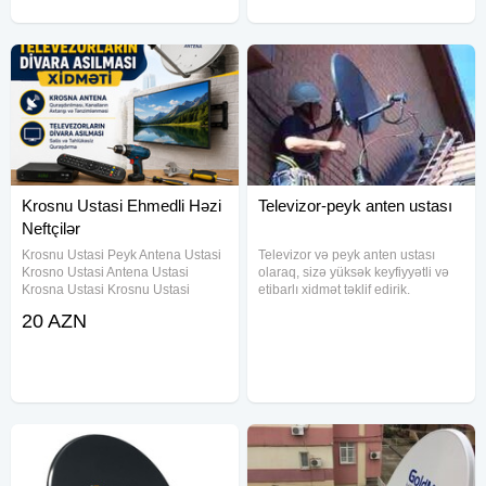
Krosnu Ustasi Ehmedli Həzi
Televizor-peyk anten ustası
Neftçilər
Krosnu Ustasi Peyk Antena Ustasi
Televizor və peyk anten ustası
Krosno Ustasi Antena Ustasi
olaraq, sizə yüksək keyfiyyətli və
Krosna Ustasi Krosnu Ustasi
etibarlı xidmət təklif edirik.
Əhmədli Krosnu Ustasi Həzi
Evinizdə və ya iş yerinizdə
20 AZN
Aslanov Krosnu Ustasi Xalqlar
televizorunuzun və peyk anten
Dostluğu Krosnu Ustasi Neftçilər
sisteminizin düzgün işləməsi üçün
Krosnu Ustasi Qara Qarayev
peşəkar yanaşmamızla
Krosnu