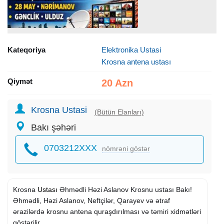
Kateqoriya
Elektronika Ustasi
Krosna antena ustası
Qiymət
20 Azn
Krosna Ustasi
(Bütün Elanları)
Bakı şəhəri
0703212XXX
nömrəni göstər
Krosna
Ustası
Əhmədli Həzi Aslanov Krosnu ustası Bakı!
Əhmədli, Həzi Aslanov, Neftçilər, Qarayev və ətraf
ərazilərdə krosnu antena quraşdırılması və təmiri xidmətləri
göstərilir.