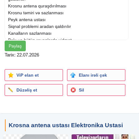
Krosnu antena quraşdırılması
Krosnu təmiri və sazlanması
Peyk antena ustası
Siqnal problemi aradan qaldırılır
Kanalların sazlanması
Bakı və bütün rayonlarda xidmət
Paylaş
7/24 xidmət göstərilir
Münasib qiymət, keyfiyyətli iş
Tarix: 22.07.2026
Əlaqə üçün zəng edin və ya WhatsApp yazın
Krosnu ustası Əhmədli, krosnu ustası Həzi Aslanov, krosnu
ustası Neftçilər axtaranlar üçün ən düzgün seçim!
ViP elan et
Elanı irəli çək
#krosnuustasi
#antenaustasi
Düzəliş et
Sil
#peykustasi
#krosnu
#antenabaki
#ustabaki
#ehmedli
Krosna antena ustası Elektronika Ustasi
#heziaslanov
#neftciler