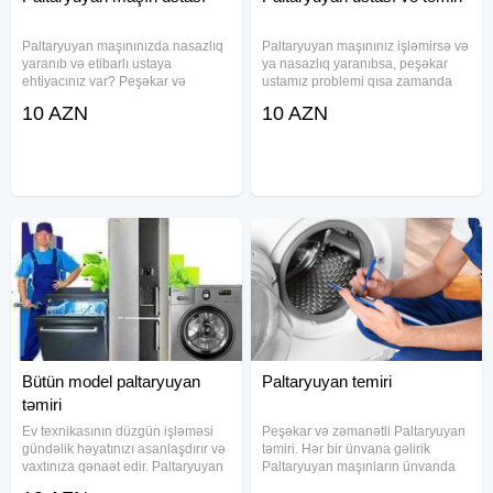
Paltaryuyan maşınınızda nasazlıq
Paltaryuyan maşınınız işləmirsə və
yaranıb və etibarlı ustaya
ya nasazlıq yaranıbsa, peşəkar
ehtiyacınız var? Peşəkar və
ustamız problemi qısa zamanda
təcrübəli ustalarımız istənilən
həll etməyə hazırdır. Hər növ
10 AZN
10 AZN
marka və model paltaryuyan
paltaryuyan maşınların təmiri üzrə
maşınların təmirini və
təcrübəli ustalarımız texniki
quraşdırılmasını yüksək keyfiyyətlə
problemləri operativ və
həyata
Bütün model paltaryuyan
Paltaryuyan temiri
təmiri
Ev texnikasının düzgün işləməsi
Peşəkar və zəmanətli Paltaryuyan
gündəlik həyatınızı asanlaşdırır və
təmiri. Hər bir ünvana gəlirik
vaxtınıza qənaət edir. Paltaryuyan
Paltaryuyan maşınların ünvanda
maşınlarınızın sıradan çıxması isə
sərfəli qiymətlə və peşəkarcasına