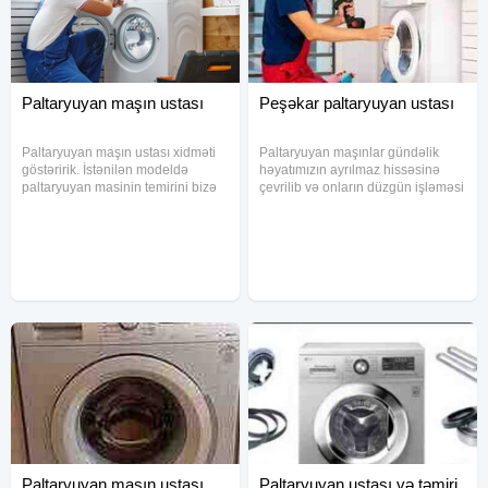
Paltaryuyan maşın ustası
Peşəkar paltaryuyan ustası
Paltaryuyan maşın ustası xidməti
Paltaryuyan maşınlar gündəlik
göstəririk. İstənilən modeldə
həyatımızın ayrılmaz hissəsinə
paltaryuyan masinin temirini bizə
çevrilib və onların düzgün işləməsi
həvalə edə bilərsiniz.
hər bir ailə üçün vacibdir. Əgər
Paltaryuyanınız sıradan çıxıbsa,
cihazınızda problem yaranıbsa və
dərhal bizimlə əlaqə saxlayın. Hər
ya yeni paltaryuyan maşının
madel paltaryuyan qabyuyan
quraşdırılmasına ehtiyacınız
Paltaryuyan maşın ustası
Paltaryuyan ustası və təmiri