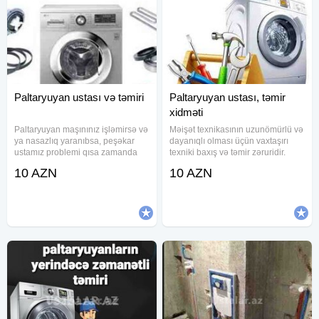
Paltaryuyan ustası və təmiri
Paltaryuyan ustası, təmir
xidməti
Paltaryuyan maşınınız işləmirsə və
Məişət texnikasının uzunömürlü və
ya nasazlıq yaranıbsa, peşəkar
dayanıqlı olması üçün vaxtaşırı
ustamız problemi qısa zamanda
texniki baxış və təmir zəruridir.
həll etməyə hazırdır. Hər növ
Peşəkar paltaryuyan ustası olaraq,
10 AZN
10 AZN
paltaryuyan maşınların təmiri üzrə
istənilən marka və modeldə
təcrübəli ustalarımız texniki
paltaryuyan maşınların,
problemləri operativ və
soyuducuların və digər məişət