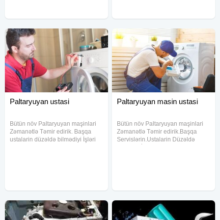
Paltaryuyan ustasi
Paltaryuyan masin ustasi
Bütün növ Paltaryuyan maşinlari
Bütün növ Paltaryuyan maşinlari
Zəmanətlə Təmir edirik. Başqa
Zəmanətlə Təmir edirik.Başqa
ustalarin düzəldə bilmədiyi İşləri
Servislərin.Ustalarin Düzəldə
tam zəmanətlə düzəldib
Bilmıdiyi İşləri Tam Zəmanətlə
müştərilərimizə təhvil veririk.
Düzəldib Müştərilərimizə Təhvil
Xidmət dairəmiz Baki və Bakiətrafi
Veririk.Xidmət Dairəmiz Baki Və
qəsəbələrdir. Ödəniş köcürmə və
Baki Ətrafi Qəsəbələr.Ödəniş