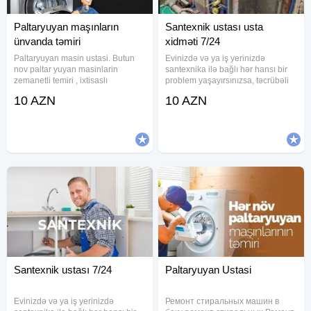
Paltaryuyan maşınların
Santexnik ustası usta
ünvanda təmiri
xidməti 7/24
Paltaryuyan masin ustasi. Butun
Evinizdə və ya iş yerinizdə
nov paltar yuyan masinlarin
santexnika ilə bağlı hər hansı bir
zemanetli temiri , ixtisaslı
problem yaşayırsınızsa, təcrübəli
ustalar.Bakıda en ucuz təmir
santexnk ustası sizə etibarlı və
10 AZN
10 AZN
bizdədir.Bizimlə pulunuza qənaət
keyfiyyətli xidmət təqdim edir.
etmiş olarsınınız.Bizim ustalarımız
Xidmətlərimiz: -Santexnik
həftənin 7 günü, günün 24 Saatı
sistemləri quraşdırılması və
Santexnik ustası 7/24
Paltaryuyan Ustasi
Evinizdə və ya iş yerinizdə
Ремонт стиральных машин в