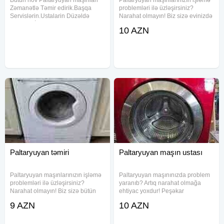
Zəmanətlə Təmir edirik.Başqa
problemləri ilə üzləşirsiniz?
Servislərin.Ustalarin Düzəldə
Narahat olmayın! Biz sizə evinizdə
Bilmıdiyi İşləri Tam Zəmanətlə
rahatlıqla, ucuz və zəmanətli
10 AZN
Düzəldib Müştərilərimizə Təhvil
paltaryuyan təmiri xidməti təqdim
Veririk.Xidmət Dairəmiz Baki Və
edirik. Təcrübəli ustalarımız
Baki Ətrafi Qəsəbələr.Ödəniş
Türkiyə və Almaniya
Paltaryuyan təmiri
Paltaryuyan maşın ustası
Paltaryuyan maşınlarınızın işləmə
Paltaryuyan maşınınızda problem
problemləri ilə üzləşirsiniz?
yaranıb? Artıq narahat olmağa
Narahat olmayın! Biz sizə bütün
ehtiyac yoxdur! Peşəkar
marka və model paltaryuyan
ustalarımız paltaryuyan maşınların
9 AZN
10 AZN
maşınlarının zəmanətli təmiri
yerində və operativ təmirini həyata
xidmətini təqdim edirik. Təcrübəli
keçirir. İstənilən marka və modeldə
və peşəkar ustalarımız,
olan paltaryuyan