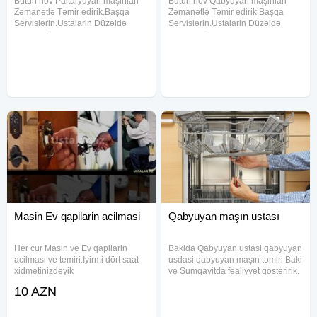
Bütün növ Paltaryuyan maşinlari
Bütün növ Qabyuyan maşinlari
Zəmanətlə Təmir edirik.Başqa
Zəmanətlə Təmir edirik.Başqa
Servislərin.Ustalarin Düzəldə
Servislərin.Ustalarin Düzəldə
Bilmıdiyi İşləri Tam Zəmanətlə
Bilmıdiyi İşləri Tam Zəmanətlə
Düzəldib Müştərilərimizə Təhvil
Düzəldib Müştərilərimizə Təhvil
Veririk.Xidmət Dairəmiz Baki Və
Veririk.Xidmət Dairəmiz Baki Və
Baki Ətrafi Qəsəbələr.Ödəniş
Baki Ətrafi Qəsəbələr.Ödəniş
köcürmə
Masin Ev qapilarin acilmasi
Qabyuyan maşın ustası
Her cur Masin ve Ev qapilarin
Bakida Qabyuyan ustasi qabyuyan
acilmasi ve temiri.Iyirmi dört saat
usdasi qabyuyan maşın təmiri Baki
xidmetinizdeyik
ve Sumqayitda fealiyyet gosteririk.
Uygun qiymet Halalliqla isleyirik
10 AZN
Yalniz detal ve temir haqqi alinir
Bakı daxili ve Baki ətrafi
qəsəbələrə hər