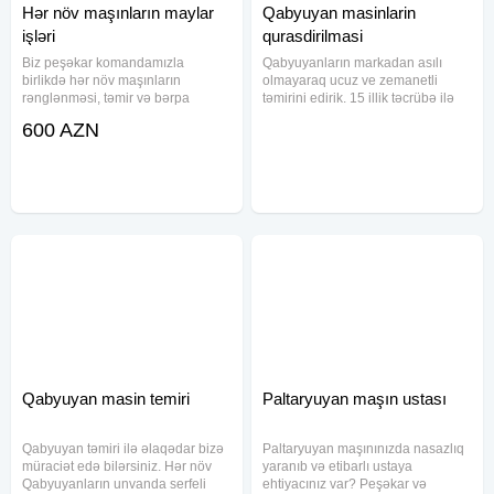
Hər növ maşınların maylar
Qabyuyan masinlarin
işləri
qurasdirilmasi
Biz peşəkar komandamızla
Qabyuyanların markadan asılı
birlikdə hər növ maşınların
olmayaraq ucuz ve zemanetli
rənglənməsi, təmir və bərpa
təmirini edirik. 15 illik təcrübə ilə
işlərini yüksək keyfiyyət
xidmətinizdəyik. Servislərdən ucuz
600 AZN
standartları ilə həyata keçiririk.
qiyməti və uzun zəmanəti yalnız
Avtomobilinizin gözəlliyini və
biz veririk. Qabyuyan masinlarin
davamlılığını qorumaq üçün
qurasdirilmasi
müasir
Qabyuyan masin temiri
Paltaryuyan maşın ustası
Qabyuyan təmiri ilə əlaqədar bizə
Paltaryuyan maşınınızda nasazlıq
müraciət edə bilərsiniz. Hər növ
yaranıb və etibarlı ustaya
Qabyuyanların unvanda serfeli
ehtiyacınız var? Peşəkar və