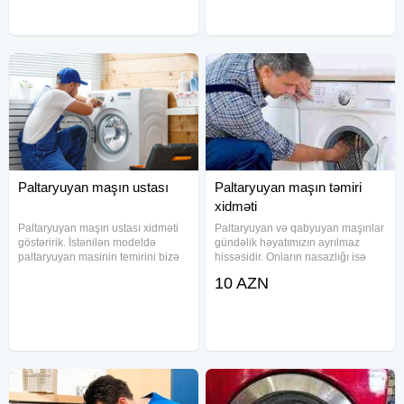
Paltaryuyan maşın ustası
Paltaryuyan maşın təmiri
xidməti
Paltaryuyan maşın ustası xidməti
Paltaryuyan və qabyuyan maşınlar
göstəririk. İstənilən modeldə
gündəlik həyatımızın ayrılmaz
paltaryuyan masinin temirini bizə
hissəsidir. Onların nasazlığı isə
həvalə edə bilərsiniz.
həm vaxt itkisinə, həm də əlavə
10 AZN
Paltaryuyanınız sıradan çıxıbsa,
xərcə səbəb ola bilər. Peşəkar
dərhal bizimlə əlaqə saxlayın. Hər
ustalarımız hər növ məişət
madel paltaryuyan qabyuyan
texnikasının təmirini dəqiqliklə