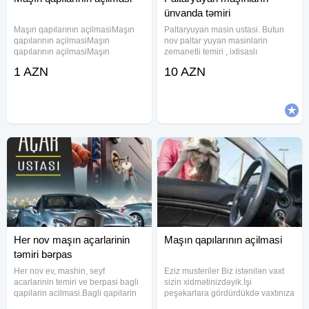
ünvanda təmiri
Maşın qapılarının açilmasiMaşın
Paltaryuyan masin ustasi. Butun
qapılarının açilmasiMaşın
nov paltar yuyan masinlarin
qapılarının açilmasiMaşın
zemanetli temiri , ixtisaslı
qapılarının açilmasiMaşın
ustalar.Bakıda en ucuz təmir
1 AZN
10 AZN
qapılarının açilmasiMaşın
bizdədir.Bizimlə pulunuza qənaət
qapılarının açilmasiMaşın
etmiş olarsınınız.Bizim ustalarımız
qapılarının açilmasiMaşın
həftənin 7 günü, günün 24 Saatı
qapılarının açilmasiMaşın
Her nov maşın açarlarinin
Maşın qapılarının açilmasi
təmiri bərpas
Her nov ev, mashin, seyf
Eziz musteriler Biz istənilən vaxt
acarlarinin temiri ve berpasi bagli
sizin xidmətinizdəyik.İşi
qapilarin acilmasi.Bagli qapilarin
peşəkarlara gördürdükdə vaxtınıza
acilmasi.Hər növ itmiş acarlarin
və pulunuza qənaət etmiş