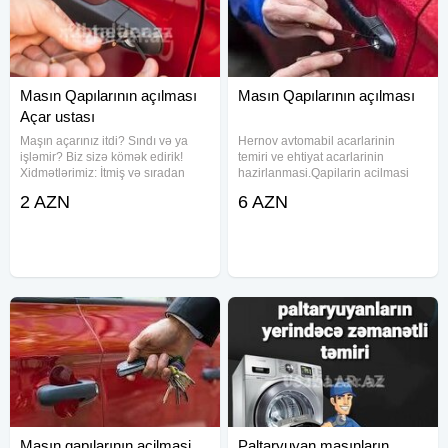
Masın Qapılarının açılması
Masın Qapılarının açılması
Açar ustası
Maşın açarınız itdi? Sındı və ya
Hernov avtomabil acarlarinin
işləmir? Biz sizə kömək edirik!
temiri ve ehtiyat acarlarinin
Xidmətlərimiz: İtmiş və sıradan
hazirlanmasi.Qapilarin acilmasi
çıxmış açarların bərpası Yeni
#acarusta #acar #cilinger
2 AZN
6 AZN
maşın açarlarının hazırlanması
#cilingerusta
(çipli və pultlu) Bütün marka və
#acarustasi#acarusta #acar
modellərə xidmət Sürətli,
#cilinger #cilingerusta #acarustasi
#acarusta #acar #cilinger
Maşın qapılarının açilmasi
Paltaryuyan maşınların