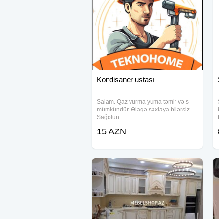
Kondisaner ustası
Salam. Qaz vurma yuma təmir və s
mümkündür. Əlaqə saxlaya bilərsiz.
Sağolun. .
15 AZN