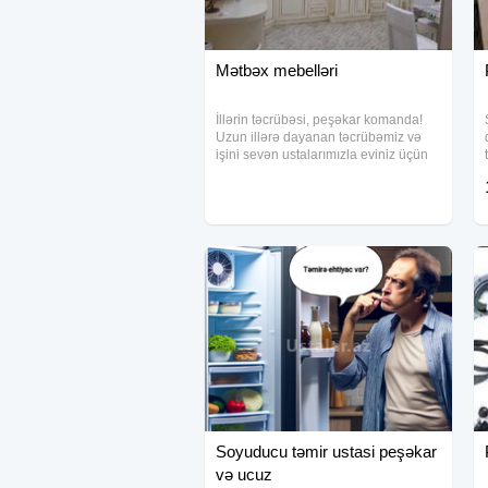
Mətbəx mebelləri
İllərin təcrübəsi, peşəkar komanda!
Uzun illərə dayanan təcrübəmiz və
işini sevən ustalarımızla eviniz üçün
ən keyfiyyətli mebelləri hazırlayırıq.
Hər bir sifarişə xüsusi yanaşır,
ölçüdən quraşdırmaya qədər bütün
Soyuducu təmir ustasi peşəkar
və ucuz