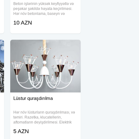
Beton işlərinin yüksək keyfiyyətlə və
peşəkar şəkildə həyata keçirilməsi.
Hər növ betonlama, baseyn və
pilləkənlərin hazırlanması, qəlib işləri
10 AZN
və materialların icarəsi bir ünvanda.
Təmizlik, dəqiqlik və vaxtında təhvil
Lüstur quraşdırılma
Hər növ lüsturların quraşdırılması, və
təmiri. Razetka, klucatellerin,
aftomatların deyişdirilmesi. Elektrik
xidmeti.
5 AZN