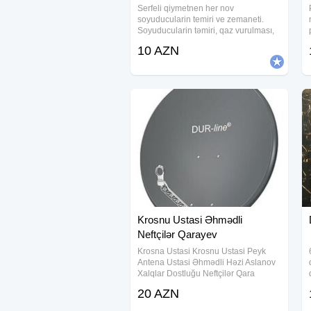
Serfeli qiymetnen her nov
soyuducularin temiri ve zemaneti.
Soyuducularin təmiri, qaz vurulması,
təmizlənməsi xidməti bizde.Peşəkar
10 AZN
ucuz zəmanətli təmir edirik.Görülən
hər işə zəmanət veririk.Şəhid
ailelerinə qazilere
Krosnu Ustasi Əhmədli
Neftçilər Qarayev
Krosna Ustasi Krosnu Ustasi Peyk
Antena Ustasi Əhmədli Həzi Aslanov
Xalqlar Dostluğu Neftçilər Qara
Qarayev Bakıxanov Qaraçuxur Yeni
20 AZN
Günəşli Köhnə Günəşli Xətai 28 May
Nərimanov Gənclik Ulduz Diqqət