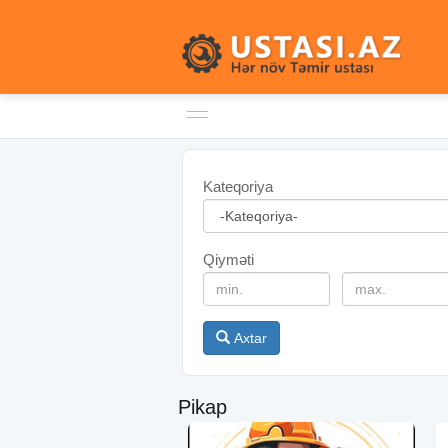
Kateqoriya
Qiyməti
Axtar
Pikap