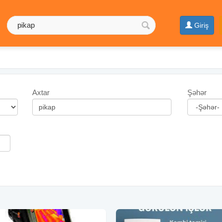
Giriş
Axtar
Şəhər