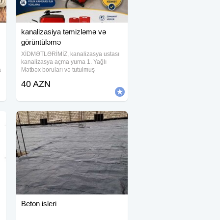
kanalizasiya təmizləmə və
görüntüləmə
XİDMƏTLƏRİMİZ, kanalizasya ustası
kanalizasya açma yuma 1. Yağlı
a
Mətbəx boruları və tutulmuş
kanalizasiya xətlərinin alman
40 AZN
avadanlığı vasitəsiylə açılması və
j
təmizlənməsi. Ev, Bağ, Villa, Ofis,
Restorant, Otel və Biznes
Beton isleri