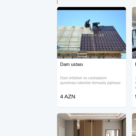
Dam ustası
Dam örtükləri və cardaqlarin
qurulması istənilən formada yiglmasi
4 AZN