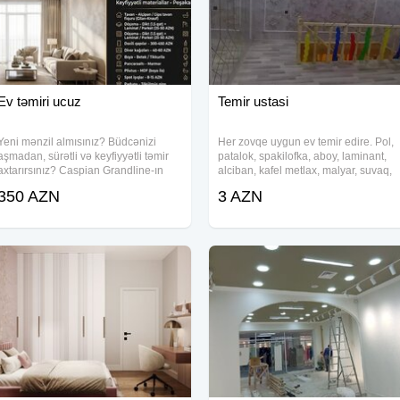
Ev təmiri ucuz
Temir ustasi
Yeni mənzil almısınız? Büdcənizi
Her zovqe uygun ev temir edire. Pol,
aşmadan, sürətli və keyfiyyətli təmir
patalok, spakilofka, aboy, laminant,
axtarırsınız? Caspian Grandline-ın
alciban, kafel metlax, malyar, suvaq,
"Smart Start" paketi ilə tanış olun! ​
ve s.
350 AZN
3 AZN
Cəmi 45 iş gününə açar təslim təmir.
Keyfiyyətli materiallar və