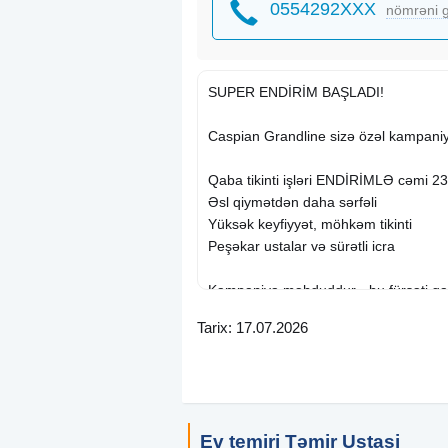
0554292XXX
nömrəni g
SUPER ENDİRİM BAŞLADI!
Caspian Grandline sizə özəl kampaniy
Qaba tikinti işləri ENDİRİMLƏ cəmi 2
Əsl qiymətdən daha sərfəli
Yüksək keyfiyyət, möhkəm tikinti
Peşəkar ustalar və sürətli icra
Kampaniya məhduddur - bu fürsəti qa
Tarix: 17.07.2026
Evinizin təməlini ən sərfəli qiymətlə bi
İndi əlaqə saxlayın, endirimdən yararl
Caspian Grandline - Keyfiyyətli tikinti, 
Ev temiri Təmir Ustasi