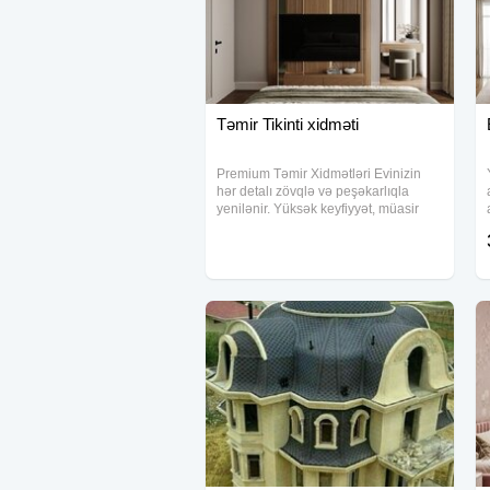
Təmir Tikinti xidməti
Premium Təmir Xidmətləri Evinizin
hər detalı zövqlə və peşəkarlıqla
yenilənir. Yüksək keyfiyyət, müasir
dizayn və fərdi yanaşma ilə xidmət
göstəririk. • Dizayn + Təmir paketi •
Keyfiyyətə zəmanət • Tam nəzarət və