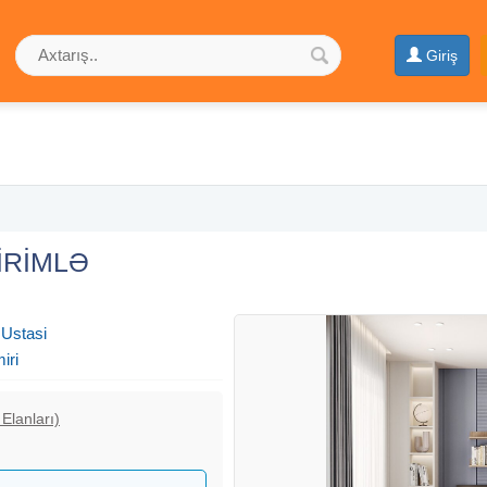
Giriş
NDİRİMLƏ
 Ustasi
iri
Elanları)