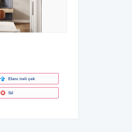
Elanı irəli çək
Sil