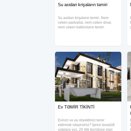
Su axidan krişaların təmiri
Su axidan krişaların temiri. Nem
ceken padvallar, nem ceken divar,
nem ceken balkonların temiri.
Ev TƏMİR TİKİNTİ
Evinizi və ya obyektinizi təmir
etdirmək istəyirsiniz? İşinizi təsadüfi
ustalara yox, 20 illik təcrübəsi olan