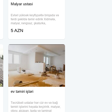
Malyar ustasi
Evləri yüksək keyfiyyətlə briqada və
fərdi şəkildə təmir edirik Xidmətə,
malyar, rəngsaz, şkaturka,
şpaklyovka, alçipan, divar kağızı,
5 AZN
emusiya, laminat, santexnik, elektrik
və s işləri daxildir Qiymət razılaşma
yolu
ev təmiri işləri
Təcrübəli ustalar hər cür ev və bağ
təmiri işlərini həyata keçiririk. malyar,
oboy, alçipan, taxta və laminat