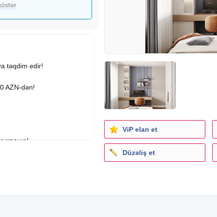
östər
a təqdim edir!
30 AZN-dən!
ViP elan et
çırmayın!
Düzəliş et
zə etibar edin!
anın!
sərfəli qiymət!