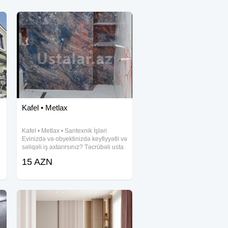
Kafel • Metlax
Kafel • Metlax • Santexnik İşləri
Evinizdə və obyektinizdə keyfiyyətli və
səliqəli iş axtarırsınız? Təcrübəli usta
ilə xidmətinizdəyik! Kafel və metlax
15 AZN
döşənməsi Hamam, tualet və mətbəx
təmiri Santexnik işləri (su