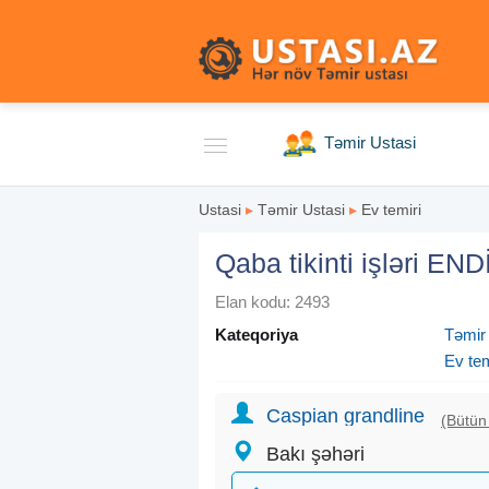
Təmir Ustasi
Ustasi
▸
Təmir Ustasi
▸
Ev temiri
Qaba tikinti işləri E
Elan kodu: 2493
Kateqoriya
Təmir
Ev tem
Caspian grandline
(Bütün 
Bakı şəhəri