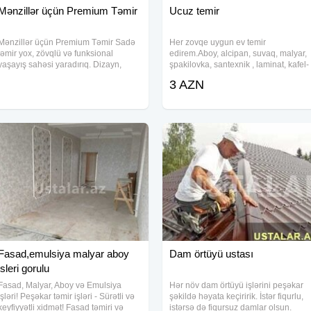
Mənzillər üçün Premium Təmir
Ucuz temir
Mənzillər üçün Premium Təmir Sadə
Her zovqe uygun ev temir
təmir yox, zövqlü və funksional
edirem.Aboy, alcipan, suvaq, malyar,
yaşayış sahəsi yaradırıq. Dizayn,
şpakilovka, santexnik , laminat, kafel-
planlama və icra - hamısı bir yerdə!
metlax, pol-patalok, ve s.coox ucuz
3 AZN
Müasir üslub Keyfiyyətli materiallar
temir edirem.
Zəmanətli iş Evinizi fərqli edin!
Fasad,emulsiya malyar aboy
Dam örtüyü ustası
isleri gorulu
Fasad, Malyar, Aboy və Emulsiya
Hər növ dam örtüyü işlərini peşəkar
İşləri! Peşəkar təmir işləri - Sürətli və
şəkildə həyata keçiririk. İstər fiqurlu,
keyfiyyətli xidmət! Fasad təmiri və
istərsə də fiqursuz damlar olsun.