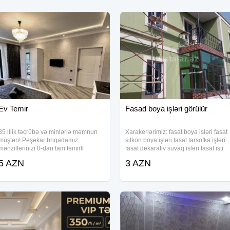
Ev Temir
Fasad boya işləri görülür
35 illik təcrübə və minlərlə məmnun
Xarakerlərimiz: fasat boya isləri fasat
müştəri! Peşəkar briqadamız
silkon boya işləri fasat tarsofka işləri
mənzillərinizi 0-dan tam təmirli
fasat dekarativ suvaq isləri fasat isti
şəkildə sizə təhvil verir. Keyfiyyətə və
aqlay isləri fasat bina işləri fasat villa
5 AZN
3 AZN
etibara önəm verirsinizsə, doğru
işləri fasat termo izolosiyasi fasat
ünvandasınız! Xidmətlərimiz: Beton və
işlərinə materilar
Suvaq