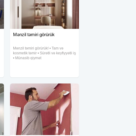
Mənzil təmiri görürük
Mənzil təmiri görürük! • Tam və
kosmetik təmir • Sürətli və keyfiyyətli iş
• Münasib qiymət