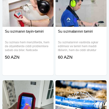
Su sızmanın təyin-təmiri
Su sızmalarının təmiri
Su sızması həm mənzillərdə, həm
Su sızmalarının vaxtında aşkar
də obyektlərdə ciddi problemlərə
edilməsi və təmiri həm maddi
səbəb ola bilər. Nəticədə
itkilərin, həm də ciddi struktur
divarlarda nəmlənmə, kif
zədələrinin qarşısını almaq üçün
50 AZN
60 AZN
yaranması və hətta tikilinin
vacibdir. Peşəkar komandamız
strukturuna zərər dəyə bilər. Bu
müasir avadanlıqlarla su
kimi halların qarşısını almaq və su
sızıntılarını dəqiq şəkildə müəyyən