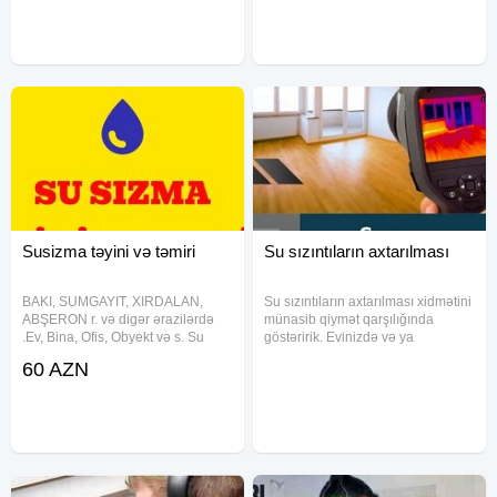
ən ucuz qiymətlə yalnız biz
Sumqayıtda sizma təyini Ən son
işləyirik. Ucuz və zəmanətli xidmət
avadanlıqlar. Təmirinizə
Susizma təyini və təmiri
Su sızıntıların axtarılması
BAKI, SUMGAYIT, XIRDALAN,
Su sızıntıların axtarılması xidmətini
ABŞERON r. və digər ərazilərdə
münasib qiymət qarşılığında
.Ev, Bina, Ofis, Obyekt və s. Su
göstəririk. Evinizdə və ya
sızıntısından şüpənız varsa, bu
ofisinizdə su sızıntısının haradan
60 AZN
nömrəyə zəng edin. 1saat ərzində
qaynaqlandığını bilmək
ünvana gəlib Müasir cihazlarla
istəyirsinizsə, dərhal bizimlə əlaqə
sızma yerini dəgig təyin edib
saxlayın. Dediyiniz ünvana