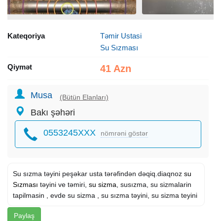
Kateqoriya
Təmir Ustasi
Su Sızması
Qiymət
41 Azn
Musa
(Bütün Elanları)
Bakı şəhəri
0553245XXX
nömrəni göstər
Su sızma təyini peşəkar usta tərəfindən dəqiq.diaqnoz
su
Sızması
təyini ve təmiri,
su sizma
, susızma, su sizmalarin
tapilmasin , evde su sizma , su sızma təyini, su sizma teyini
Paylaş