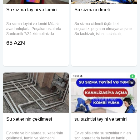
Su sızma təyini və təmiri
Su sizma xidmeti
Su sızma təyini və təmiri Müasir
Su sizma xidmeti üçün bizi
avadanlıqlarla Peşəkar ustalarla
seçsəniz, peşman olmayacaqsınız.
Santexnik 7/24 xidmətinizdə
Su təchizatı, isti su təchizatı,
mərkəzləşdirilmiş isitmə, boru
65 AZN
kəmərləri və qapalı boru kəmərləri
üçün yeraltı (gizli, divarla örtülmüş)
boru kəmərlərinin
Su xətlərinin çəkilməsi
su sızintisi təyini və təmiri
Evlərdə və binalarda su xətlərinin
Ev ve ofislerde su sızıntılarının en
çəkilməsi, təmiri və xidmətini
son aparatlarla təyini ve təmiri ,