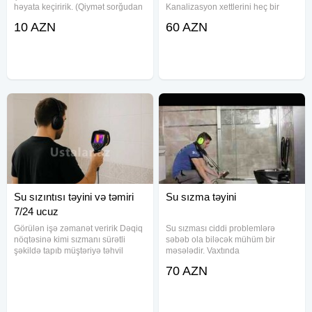
həyata keçiririk. (Qiymət sorğudan
Kanalizasyon xettlerini heç bir
sonra müəyyən olunacaq.) Pulsuz
terefe zərər vermeden
10 AZN
60 AZN
sorğular, nasazlıqların aradan
temizlenmesi və kamerayla
qaldırılması və layihənin
görüntülenmesi , Kombi Radiyator
planlaşdırılması təklif
xettlerini en son makinalarla
Su sızıntısı təyini və təmiri
Su sızma təyini
7/24 ucuz
Görülən işə zəmanət veririk Dəqiq
Su sızması ciddi problemlərə
nöqtəsinə kimi sızmanı sürətli
səbəb ola biləcək mühüm bir
şəkildə tapıb müştəriyə təhvil
məsələdir. Vaxtında
veririk Peşəkar və ən ucuz
aşkarlanmadıqda, bu sızıntılar
70 AZN
qiymətlə yalnız biz işləyirik Bakı və
divarlarda, döşəmələrdə və ümumi
Sumqayıtda sizma təyini Ən son
quruluşda ciddi zədələrə yol aça
avadanlıqlar. Təmirinizə
bilər. Peşəkar su sızma təyini
xidmətimizlə