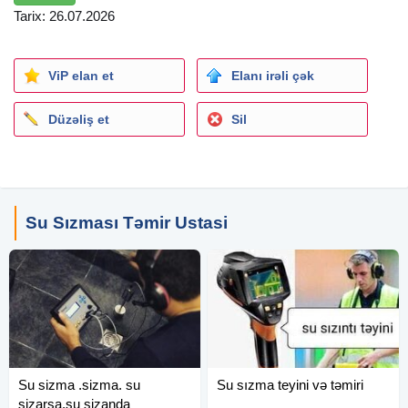
Tarix: 26.07.2026
ViP elan et
Elanı irəli çək
Düzəliş et
Sil
Su Sızması Təmir Ustasi
Su sizma .sizma. su
Su sızma teyini və təmiri
sizarsa.su sizanda