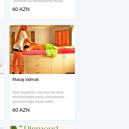
Təcrübəli və ixtisaslaşmış masaj
i
ustalarımız, sizin rifahınızı və
60 AZN
ə
sağlamlığınızı yüksəltmək məqsədilə
ən yüksək səviyyədə xidmət
göstərirlər
Masaj xidməti
Əziz müştərilər, sizi özəl və rahat
mühitimizdəki masaj xidmətindən
yararlanmağa dəvət edirik.
Məqsədimiz, iş həyatınızın
60 AZN
yorğunluğundan və gündəlik
streslərdən uzaqlaşmağınıza kömək
etməkdir. Təmiz və səliqəli məkanda,