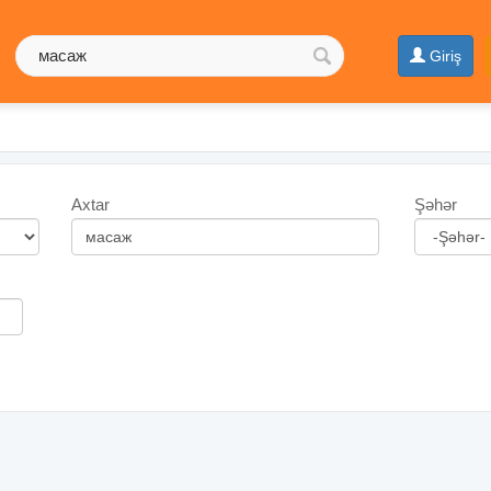
Giriş
Axtar
Şəhər