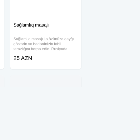
Sağlamlıq masajı
Sağlamlıq masajı ilə özünüzə qayğı
göstərin və bədəninizin təbii
r
tarazlığını bərpa edin. Rusiyada
peşəkar təhsil almış mütəxəssis kimi,
25 AZN
sizə müxtəlif növ massaj xidmətləri
təqdim edirik. İstər idman
nəticələrinizi
Hovuz tikintisi