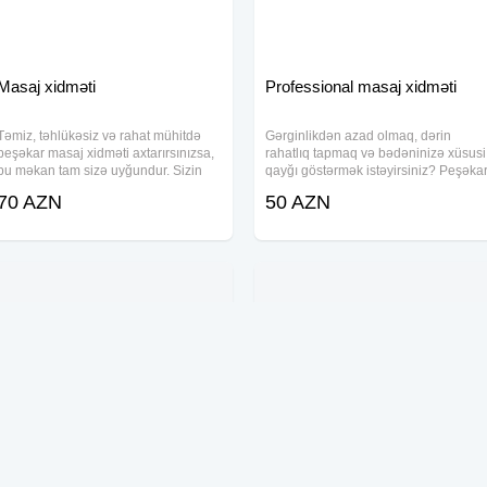
Masaj xidməti
Professional masaj xidməti
Təmiz, təhlükəsiz və rahat mühitdə
Gərginlikdən azad olmaq, dərin
peşəkar masaj xidməti axtarırsınızsa,
rahatlıq tapmaq və bədəninizə xüsusi
bu məkan tam sizə uyğundur. Sizin
qayğı göstərmək istəyirsiniz? Peşəka
komfortunuz və rahatlığınız üçün hər
masaj xidməti ilə sizə unikal istirahət
70 AZN
50 AZN
detal diqqətlə düşünülüb, təmizlik və
və bərpa təcrübəsi təqdim edirik.
gigiyena qaydalarına xüsusi önəm
Bütün prosedurlar rahat və sakit
A Formalı ev tikintisi
Yumşaq mebellərin təmiri