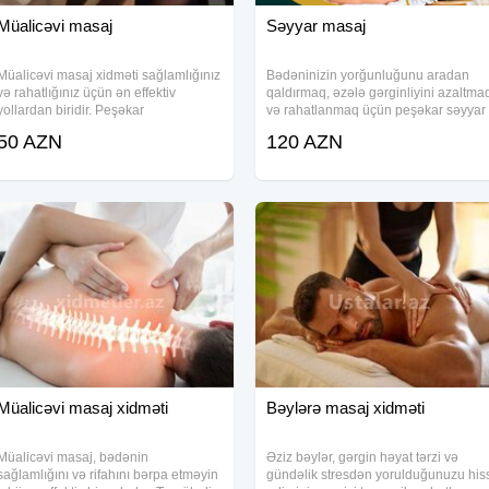
Müalicəvi masaj
Səyyar masaj
Müalicəvi masaj xidməti sağlamlığınız
Bədəninizin yorğunluğunu aradan
və rahatlığınız üçün ən effektiv
qaldırmaq, əzələ gərginliyini azaltma
yollardan biridir. Peşəkar
və rahatlanmaq üçün peşəkar səyyar
masajistlərimiz tərəfindən həyata
masaj xidmətindən yararlanın.
50 AZN
120 AZN
keçirilən bu xidmət, bədəninizi
Təcrübəyə sahib masajçı olaraq, sizə
yeniləyərək stressi azaldır, ağrıları
yüksək keyfiyyətli və effektiv masaj
yüngülləşdirir və
təcrübəsi
Müalicəvi masaj xidməti
Bəylərə masaj xidməti
Müalicəvi masaj, bədənin
Əziz bəylər, gərgin həyat tərzi və
sağlamlığını və rifahını bərpa etməyin
gündəlik stresdən yorulduğunuzu his