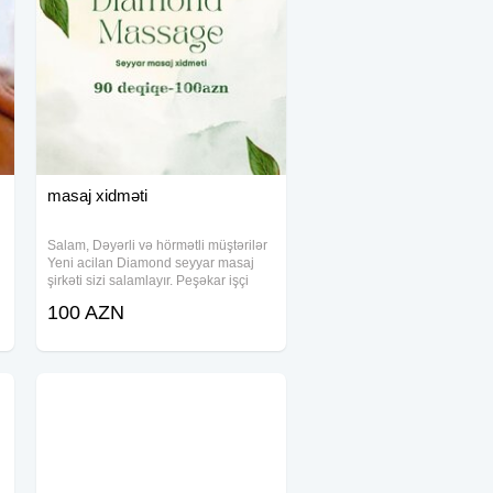
masaj xidməti
Salam, Dəyərli və hörmətli müştərilər
Yeni acilan Diamond seyyar masaj
şirkəti sizi salamlayır. Peşəkar işçi
kollektivi ilə seyyar olaraq
100 AZN
xidmətinizdəyik. Massaj növləri:
Klassik massaj Relax massaj Sport
massaj Üz