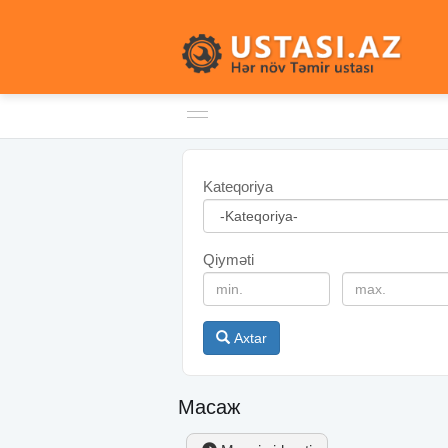
Kateqoriya
Qiyməti
Axtar
Масаж