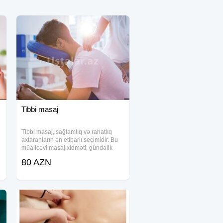
Tibbi masaj
Tibbi masaj, sağlamlıq və rahatlıq
axtaranların ən etibarlı seçimidir. Bu
müalicəvi masaj xidməti, gündəlik
həyatda yaranan əzələ gərginlikləri,
80 AZN
stress və xroniki ağrıları dərindən
aradan qaldırmağa yönəlib. Təcrübəli