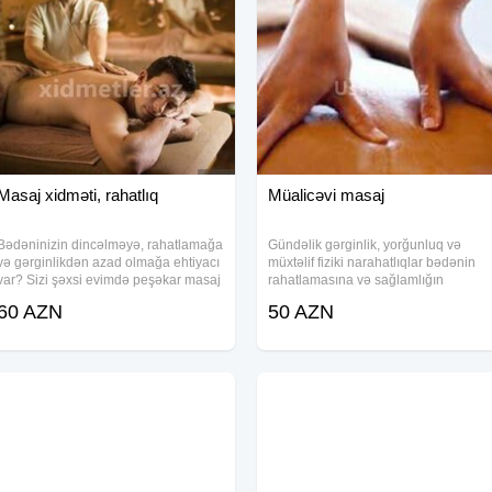
Masaj xidməti, rahatlıq
Müalicəvi masaj
Bədəninizin dincəlməyə, rahatlamağa
Gündəlik gərginlik, yorğunluq və
və gərginlikdən azad olmağa ehtiyacı
müxtəlif fiziki narahatlıqlar bədənin
var? Sizi şəxsi evimdə peşəkar masaj
rahatlamasına və sağlamlığın
xidmətindən faydalanmağa dəvət
qorunmasına mane ola bilər. Peşəkar
60 AZN
50 AZN
edirəm. 6 illik təcrübəyə malik
müalicəvi masaj xidməti ilə siz bel
professional masajist kimi, istənilən
ağrıları, boyun düzləşməsi və
növ
osteoxondroz kimi