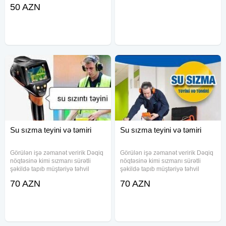
divarlarda nəmlənmə, kif
mərkəzləşdirilmiş isitmə, boru
50 AZN
yaranması və hətta tikilinin
kəmərləri və qapalı boru kəmərləri
strukturuna zərər dəyə bilər. Bu
üçün yeraltı (gizli, divarla örtülmüş)
kimi halların qarşısını almaq və su
boru kəmərlərinin
Su sızma teyini və təmiri
Su sızma teyini və təmiri
Görülən işə zəmanət veririk Dəqiq
Görülən işə zəmanət veririk Dəqiq
nöqtəsinə kimi sızmanı sürətli
nöqtəsinə kimi sızmanı sürətli
şəkildə tapıb müştəriyə təhvil
şəkildə tapıb müştəriyə təhvil
veririk Peşəkar və ən ucuz
veririk Peşəkar və ən ucuz
70 AZN
70 AZN
qiymətlə yalnız biz işləyirik Bakı və
qiymətlə yalnız biz işləyirik Bakı və
Sumqayıtda sizma təyini Ən son
Sumqayıtda sizma təyini Ən son
avadanlıqlar. Təmirinizə
avadanlıqlar. Təmirinizə