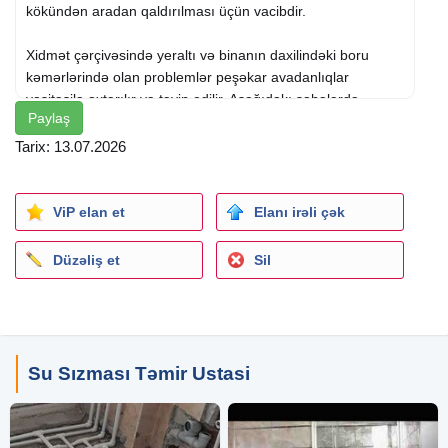
kökündən aradan qaldırılması üçün vacibdir.
Xidmət çərçivəsində yeraltı və binanın daxilindəki boru
kəmərlərində olan problemlər peşəkar avadanlıqlar
vasitəsilə axtarılır və təyin edilir. Aşağıdakı sahələrdə
Paylaş
təcrübəli mütəxəssislərimiz sızıntının mənbəyini
müəyyənləşdirir:
Tarix: 13.07.2026
- Su təchizatı boru kəmərləri
- İsti su təchizatı (DHW) sistemləri
ViP elan et
Elanı irəli çək
- Mərkəzi istilik (DH) boru kəmərləri
- Kanalizasiya şəbəkələri
Düzəliş et
Sil
- Qaz kəmərləri
- İtirilmiş baxış quyuları
Həmçinin, binaların daxilindəki boruların istismar müddətinə
uyğun itmə və zədələnmələr ətraflı təhlil edilir. Gizli boru
Su Sızması Təmir Ustasi
kəmərlərinin mövqeyi müəyyən edilir, sızmalar yerində
aşkarlanır və əlaqələrdəki hər hansı uyğunsuzluq izlənilir.
Bu, binanın enerji səmərəliliyinin artırılması və istilik itkisinin