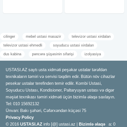
bilər. Peşəkar su sızma təyini
daha dəqiq təyini. Su
xidmətimizlə
cilinger
mebel ustasi masazir
televizor ustasi xirdalan
televizor ustasi ehmedli
soyuducu ustasi xirdalan
dus kabina
pəncərə şüşəsinin sifarişi
izolyasiya
USTASI.AZ saytı usta xidməti peşəkar ustalar tərəfdən
texnikaların təmiri və servisi təqdim edir. Bütün növ cihazlar
pesekar ustalar terefinden temir edilir. Kombi Ustasi,
Soyuducu Ustası, Kondisioner, Paltaryuyan ustası və digər
məşiət texnikası təmiri xidməti üçün bizimlə əlaqə saxlayın.
Tel: 010 15692132
Ünvan: Bakı şəhəri, Cəfərxəndan küçəsi 75
Privacy Policy
© 2016
USTASI.AZ
info [@] ustasi.az |
Bizimlə əlaqə
a: 0