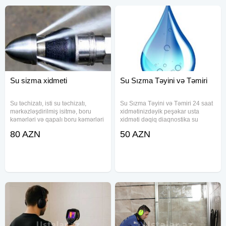
Su sizma xidmeti
Su Sızma Təyini və Təmiri
Su təchizatı, isti su təchizatı,
Su Sızma Təyini və Təmiri 24 saat
mərkəzləşdirilmiş isitmə, boru
xidmətinizdəyik peşəkar usta
kəmərləri və qapalı boru kəmərləri
xidməti dəqiq diaqnostika su
üçün yeraltı (gizli, divarla örtülmüş)
sızma xidməti 17 illik təcrübə. Hər
80 AZN
50 AZN
boru kəmərlərinin zədələnmiş su
növ su sızma təyini və təmiri
sızma yerlərini (küləklər, sızmalar)
zəmanətli. Professional
aşkar etmək
avadanlıqlar ilə su Sızma