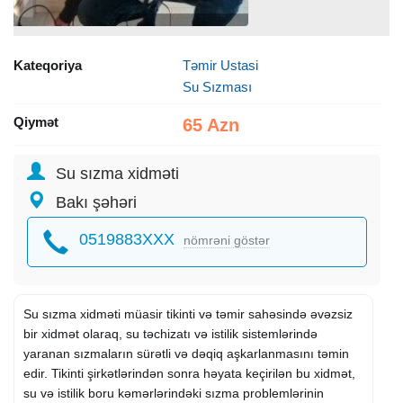
Kateqoriya
Təmir Ustasi
Su Sızması
Qiymət
65 Azn
Su sızma xidməti
Bakı şəhəri
0519883XXX
nömrəni göstər
Su sızma xidməti müasir tikinti və təmir sahəsində əvəzsiz
bir xidmət olaraq, su təchizatı və istilik sistemlərində
yaranan sızmaların sürətli və dəqiq aşkarlanmasını təmin
edir. Tikinti şirkətlərindən sonra həyata keçirilən bu xidmət,
su və istilik boru kəmərlərindəki sızma problemlərinin