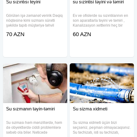
Su sızıntısı teyini
su sızintisi təyini və təmiri
Görülən işə zəmanət veririk Dəqiq
Ev ve ofislerde su sızıntılarının en
nöqtəsinə kimi sızmanı sürətli
son aparatlarla təyini ve təmiri ,
şəkildə tapıb müştəriyə təhvil
Kanalizasyon xettlerini heç bir
veririk Peşəkar və ən ucuz
terefe zərər vermeden
70 AZN
60 AZN
qiymətlə yalnız biz işləyirik Bakı və
temizlenmesi və kamerayla
Sumqayıtda sizma təyini Ən son
görüntülenmesi , Kombi Radiyator
avadanlıqlar. Təmirinizə
xettlerini en son makinalarla
Su sızmanın təyin-təmiri
Su sizma xidmeti
Su sızması həm mənzillərdə, həm
Su sizma xidmeti üçün bizi
də obyektlərdə ciddi problemlərə
seçsəniz, peşman olmayacaqsınız.
səbəb ola bilər. Nəticədə
Su təchizatı, isti su təchizatı,