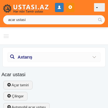
Axtarış
Acar ustasi
Açar təmiri
Çilingər
Avtomobil açar ustası