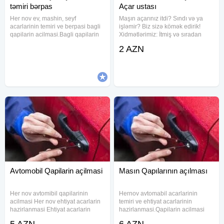
təmiri bərpas
Açar ustası
Her nov ev, mashin, seyf
Maşın açarınız itdi? Sındı və ya
acarlarinin temiri ve berpasi bagli
işləmir? Biz sizə kömək edirik!
qapilarin acilmasi.Bagli qapilarin
Xidmətlərimiz: İtmiş və sıradan
acilmasi.Hər növ itmiş acarlarin
çıxmış açarların bərpası Yeni
2 AZN
pultların bərpasi.Avtomobil
maşın açarlarının hazırlanması
qapilarin zədəsiz acilmasi.Ev
(çipli və pultlu) Bütün marka və
qapilarin acilmasi və təmiri
modellərə xidmət Sürətli,
Avtomobil Qapilarin açilmasi
Masın Qapılarının açılması
Her nov avtomibil qapilarinin
Hernov avtomabil acarlarinin
acilmasi Her nov ehtiyat acarlarin
temiri ve ehtiyat acarlarinin
hazirlanmasi Ehtiyat acarlarin
hazirlanmasi.Qapilarin acilmasi
hazirlanmasi Korpuslarin berpa
#acarusta #acar #cilinger
5 AZN
6 AZN