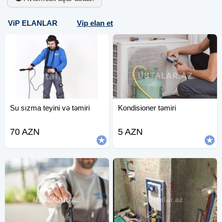
ViP ELANLAR
Vip elan et
Su sızma teyini və təmiri
Kondisioner təmiri
70 AZN
5 AZN