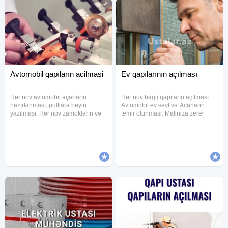
Avtomobil qapıların acilmasi
Ev qapılarının açılması
Hər növ avtomobil açarların
Hər növ baglı qapıların açılması
hazırlanması, pultlara beyin
Avtomobil ev seyf vs. Acarlarin
yazılması. Hər növ zamokların və
temir olunmasi. Maliniza zerer
açarların təmiri. Maşın pultlarının
vermeden işimizi gelib unvanda
hazırlanması və təmiri. Açarların
goruruk. Gorduyumuz işlere ise
dublikart olunması. Avtomobil açar
qarantya veririk. Giriş və otaq
ustası axtarırsınızsa,
qapılarındakı zamoklarda