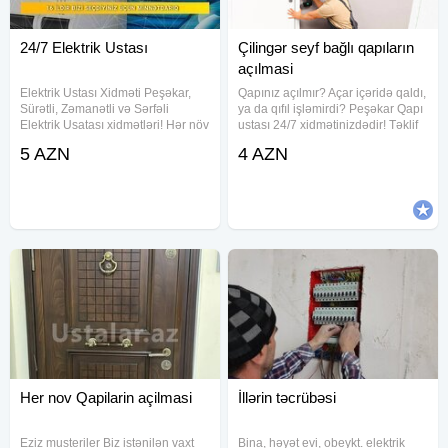
24/7 Elektrik Ustası
Çilingər seyf bağlı qapıların
açılmasi
Elektrik Ustası Xidməti Peşəkar,
Qapınız açılmır? Açar içəridə qaldı,
Sürətli, Zəmanətli və Sərfəli
ya da qıfıl işləmirdi? Peşəkar Qapı
Elektrik Usatası xidmətləri! Hər növ
ustası 24/7 xidmətinizdədir! Təklif
elektrik işləri: 1.Qısa qapanmaların
etdiyimiz xidmətlər: Hər növ
5 AZN
4 AZN
aradan qaldırılması 2. İşıqlandırma
qapıların açılması çilingər - dəmir,
sistemlərinin qurulması 3. Açar,
taxta, plastik, seyf qapıları Qıfılların
Elektrik
Her nov Qapilarin açilmasi
İllərin təcrübəsi
Eziz musteriler Biz istənilən vaxt
Bina, həyət evi, obeykt. elektrik